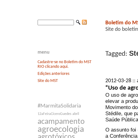
Boletim do M
Site do boleti
Ste
menu
Tagged:
Cadastre-se no Boletim do MST
RIO clicando aqui.
Edições anteriores
2012-03-28 :: 
Site do MST
“Uso de agro
O uso de agro
elevar a produ
#MarmitaSolidaria
Movimento do
Stédile, que p
12aFeiraCíceroGuedes
abril
Saúde Pública
acampamento
agroecologia
O assunto foi
a Conferênci
agrotóxicos