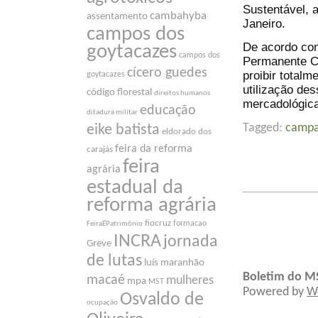
Sustentável, 
cambahyba
assentamento
Janeiro.
campos dos
De acordo com
goytacazes
campos dos
Permanente Co
cícero guedes
proibir totalm
goytacazes
utilização de
código florestal
direitos humanos
mercadológica
educação
ditadura militar
Tagged:
campa
eike batista
eldorado dos
feira da reforma
carajás
feira
agrária
estadual da
reforma agrária
fiocruz
formacao
FeiraÉPatrimônio
INCRA
jornada
Greve
de lutas
luís maranhão
Boletim do M
macaé
mulheres
mpa
MST
Powered by
W
Osvaldo de
ocupação