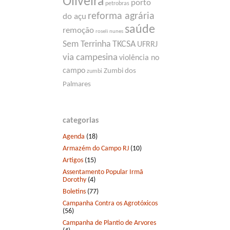
Oliveira
porto
petrobras
reforma agrária
do açu
saúde
remoção
roseli nunes
Sem Terrinha
TKCSA
UFRRJ
via campesina
violência no
campo
Zumbi dos
zumbi
Palmares
categorias
Agenda
(18)
Armazém do Campo RJ
(10)
Artigos
(15)
Assentamento Popular Irmã
Dorothy
(4)
Boletins
(77)
Campanha Contra os Agrotóxicos
(56)
Campanha de Plantio de Arvores