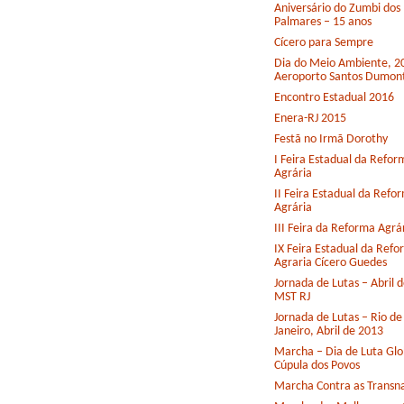
Aniversário do Zumbi dos
Palmares – 15 anos
Cícero para Sempre
Dia do Meio Ambiente, 2
Aeroporto Santos Dumon
Encontro Estadual 2016
Enera-RJ 2015
Festã no Irmã Dorothy
I Feira Estadual da Refor
Agrária
II Feira Estadual da Refo
Agrária
III Feira da Reforma Agrá
IX Feira Estadual da Ref
Agraria Cícero Guedes
Jornada de Lutas – Abril 
MST RJ
Jornada de Lutas – Rio de
Janeiro, Abril de 2013
Marcha – Dia de Luta Glo
Cúpula dos Povos
Marcha Contra as Transna