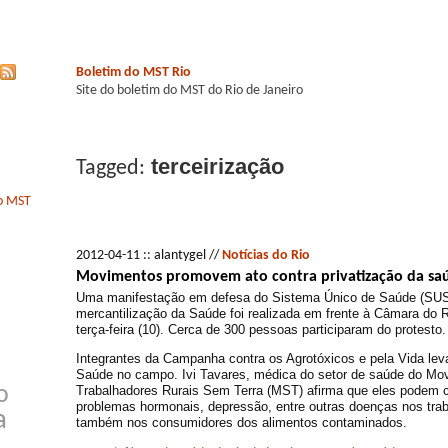
Boletim do MST Rio
Site do boletim do MST do Rio de Janeiro
terceirização
Tagged:
do MST
2012-04-11 :: alantygel //
Notícias do Rio
Movimentos promovem ato contra privatização da saú
Uma manifestação em defesa do Sistema Único de Saúde (SUS)
mercantilização da Saúde foi realizada em frente à Câmara do R
terça-feira (10). Cerca de 300 pessoas participaram do protesto.
Integrantes da Campanha contra os Agrotóxicos e pela Vida lev
Saúde no campo. Ivi Tavares, médica do setor de saúde do Mo
Trabalhadores Rurais Sem Terra (MST) afirma que eles podem c
o
problemas hormonais, depressão, entre outras doenças nos trab
a
também nos consumidores dos alimentos contaminados.