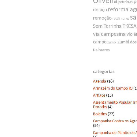
Oliveira
p
petrobras
reforma ag
do açu
s
remoção
roseli nunes
Sem Terrinha
TKCSA
via campesina
violê
campo
Zumbi dos
zumbi
Palmares
categorias
Agenda
(18)
Armazém do Campo RJ
(1
Artigos
(15)
Assentamento Popular I
Dorothy
(4)
Boletins
(77)
Campanha Contra os Agro
(56)
Campanha de Plantio de 