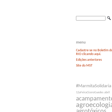
menu
Cadastre-se no Boletim 
RIO clicando aqui.
Edições anteriores
Site do MST
#MarmitaSolidaria
12aFeiraCíceroGuedes
abril
acampament
agroecologi
agrotóxicos