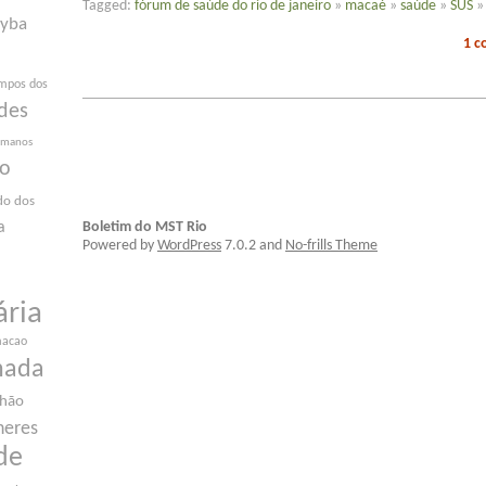
Tagged:
fórum de saúde do rio de janeiro
»
macaé
»
saúde
»
SUS
yba
1 
mpos dos
des
humanos
ão
do dos
Boletim do MST Rio
a
Powered by
WordPress
7.0.2 and
No-frills Theme
ária
macao
nada
nhão
heres
de