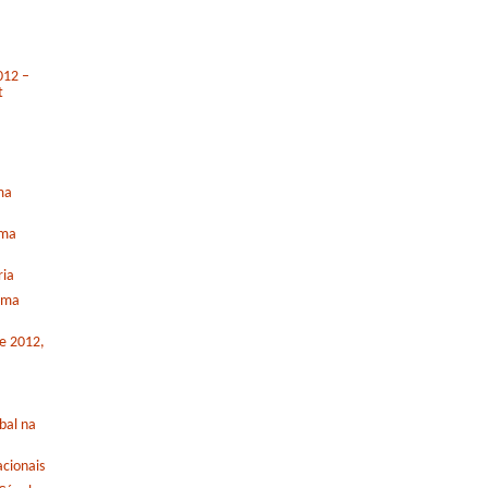
012 –
t
ma
rma
ria
orma
de 2012,
bal na
cionais