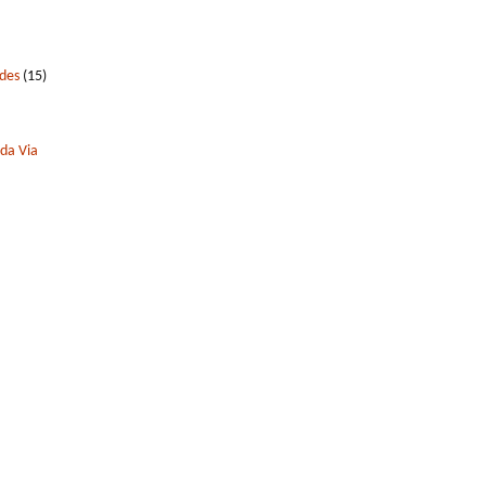
edes
(15)
 da Via