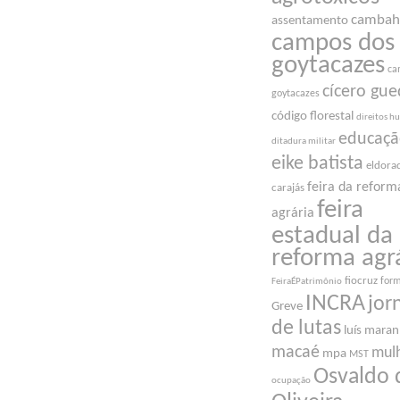
cambah
assentamento
campos dos
goytacazes
ca
cícero gue
goytacazes
código florestal
direitos 
educaç
ditadura militar
eike batista
eldora
feira da reform
carajás
feira
agrária
estadual da
reforma agr
fiocruz
for
FeiraÉPatrimônio
INCRA
jor
Greve
de lutas
luís mara
macaé
mul
mpa
MST
Osvaldo 
ocupação