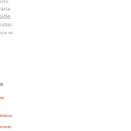
orto
rária
aúde
UFRRJ
ncia no
0)
rmã
tóxicos
Arvores