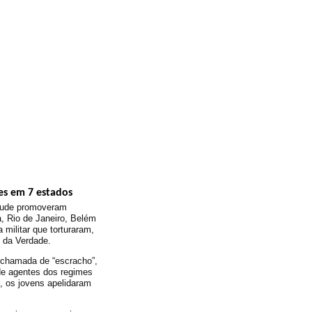
es em 7 estados
tude promoveram
a, Rio de Janeiro, Belém
 militar que torturaram,
 da Verdade.
e chamada de “escracho”,
 de agentes dos regimes
l, os jovens apelidaram