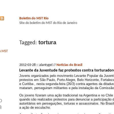
Boletim do MST Rio
Site do boletim do MST do Rio de Janeiro
tortura
Tagged:
do MST
2012-03-28 :: alantygel //
Notícias do Brasil
Levante da Juventude faz protestos contra torturador
Jovens organizados pelo movimento Levante Popular da Juven
protestos em São Paulo, Porto Alegre, Belo Horizonte, Fortalez
e Curitiba , nesta segunda-feira (26/3) contra agentes da ditadura
mataram, perseguiram militantes e pela instalação da Comissão
Os jovens fizeram uma ação tradicional na Argentina e no Chil
quando são realizados protestos para denunciar a participação
o
autoritários em perseguições, torturas e assassinatos. No Brasi
a
a ação de esculacho.