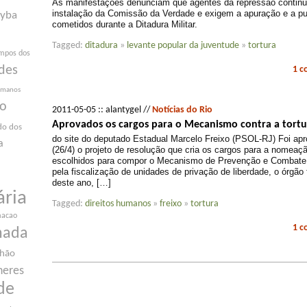
As manifestações denunciam que agentes da repressão contin
instalação da Comissão da Verdade e exigem a apuração e a p
yba
cometidos durante a Ditadura Militar.
Tagged:
ditadura
»
levante popular da juventude
»
tortura
mpos dos
des
1 
humanos
ão
2011-05-05 :: alantygel //
Notícias do Rio
Aprovados os cargos para o Mecanismo contra a tortu
do dos
do site do deputado Estadual Marcelo Freixo (PSOL-RJ) Foi apro
a
(26/4) o projeto de resolução que cria os cargos para a nomea
escolhidos para compor o Mecanismo de Prevenção e Combate 
pela fiscalização de unidades de privação de liberdade, o órgão 
deste ano, […]
ária
Tagged:
direitos humanos
»
freixo
»
tortura
macao
1 
nada
nhão
heres
de