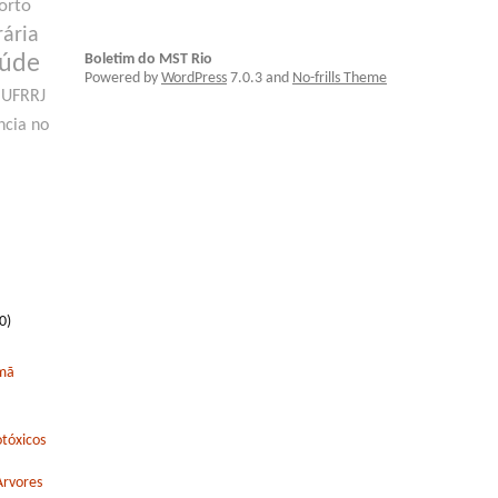
orto
rária
Boletim do MST Rio
aúde
Powered by
WordPress
7.0.3 and
No-frills Theme
UFRRJ
ncia no
0)
rmã
tóxicos
Arvores