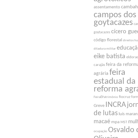
cambah
assentamento
campos dos
goytacazes
ca
cícero gue
goytacazes
código florestal
direitos 
educaç
ditadura militar
eike batista
eldora
feira da reform
carajás
feira
agrária
estadual da
reforma agr
fiocruz
for
FeiraÉPatrimônio
INCRA
jor
Greve
de lutas
luís mara
macaé
mul
mpa
MST
Osvaldo 
ocupação