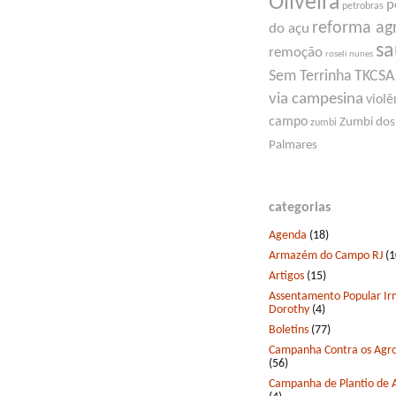
Oliveira
p
petrobras
reforma ag
do açu
s
remoção
roseli nunes
Sem Terrinha
TKCSA
via campesina
violê
campo
Zumbi dos
zumbi
Palmares
categorias
Agenda
(18)
Armazém do Campo RJ
(1
Artigos
(15)
Assentamento Popular I
Dorothy
(4)
Boletins
(77)
Campanha Contra os Agro
(56)
Campanha de Plantio de 