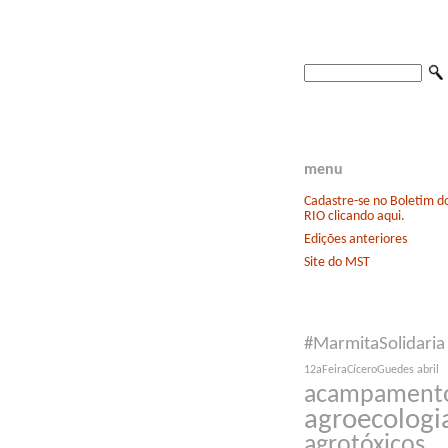
menu
Cadastre-se no Boletim 
RIO clicando aqui.
Edições anteriores
Site do MST
#MarmitaSolidaria
12aFeiraCíceroGuedes
abril
acampament
agroecologi
agrotóxicos