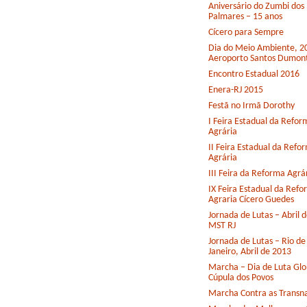
Aniversário do Zumbi dos
Palmares – 15 anos
Cícero para Sempre
Dia do Meio Ambiente, 2
Aeroporto Santos Dumon
Encontro Estadual 2016
Enera-RJ 2015
Festã no Irmã Dorothy
I Feira Estadual da Refor
Agrária
II Feira Estadual da Refo
Agrária
III Feira da Reforma Agrá
IX Feira Estadual da Ref
Agraria Cícero Guedes
Jornada de Lutas – Abril 
MST RJ
Jornada de Lutas – Rio de
Janeiro, Abril de 2013
Marcha – Dia de Luta Glo
Cúpula dos Povos
Marcha Contra as Transna