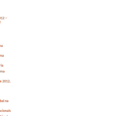
012 –
t
ma
rma
ria
orma
de 2012,
bal na
cionais