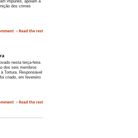
uam impunes, apoiam a
unição dos crimes
comment
»
Read the rest
ra
vado nesta terça-feira
ção dos seis membros
à Tortura. Responsável
foi criado, em fevereiro
comment
»
Read the rest