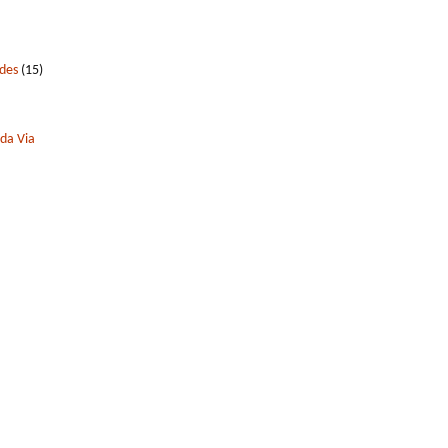
edes
(15)
 da Via