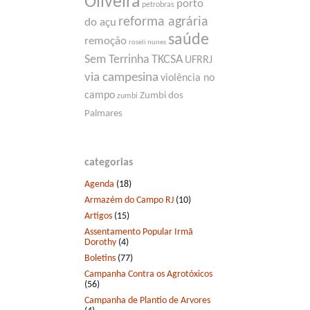
Oliveira
porto
petrobras
reforma agrária
do açu
saúde
remoção
roseli nunes
Sem Terrinha
TKCSA
UFRRJ
via campesina
violência no
campo
Zumbi dos
zumbi
Palmares
categorias
Agenda
(18)
Armazém do Campo RJ
(10)
Artigos
(15)
Assentamento Popular Irmã
Dorothy
(4)
Boletins
(77)
Campanha Contra os Agrotóxicos
(56)
Campanha de Plantio de Arvores