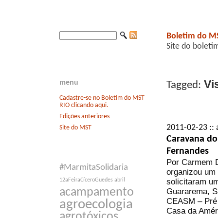
Boletim do M
Site do boleti
Vi
menu
Tagged:
Cadastre-se no Boletim do MST
RIO clicando aqui.
Edições anteriores
2011-02-23 :: 
Site do MST
Caravana do 
Fernandes
Por Carmem Di
#MarmitaSolidaria
organizou um 
solicitaram u
12aFeiraCíceroGuedes
abril
acampamento
Guararema, Sã
CEASM – Pré 
agroecologia
Casa da Améri
agrotóxicos