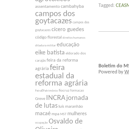
Tagged:
CEAS
cambahyba
assentamento
campos dos
goytacazes
campos dos
cícero guedes
goytacazes
código florestal
direitos humanos
educação
ditadura militar
eike batista
eldorado dos
feira da reforma
carajás
Boletim do M
feira
agrária
Powered by
W
estadual da
reforma agrária
fiocruz
formacao
FeiraÉPatrimônio
INCRA
jornada
Greve
de lutas
luís maranhão
macaé
mulheres
mpa
MST
Osvaldo de
ocupação