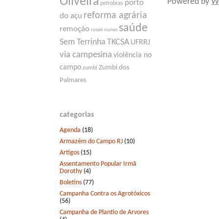
Oliveira
Powered by
W
porto
petrobras
reforma agrária
do açu
saúde
remoção
roseli nunes
Sem Terrinha
TKCSA
UFRRJ
via campesina
violência no
campo
Zumbi dos
zumbi
Palmares
categorias
Agenda
(18)
Armazém do Campo RJ
(10)
Artigos
(15)
Assentamento Popular Irmã
Dorothy
(4)
Boletins
(77)
Campanha Contra os Agrotóxicos
(56)
Campanha de Plantio de Arvores