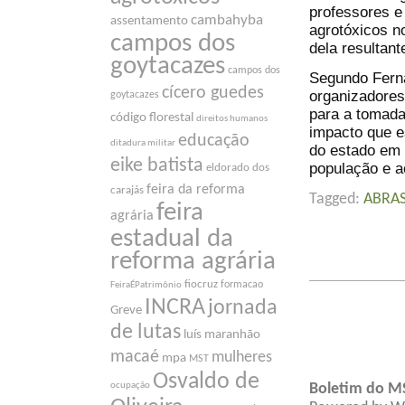
professores e
cambahyba
assentamento
agrotóxicos n
campos dos
dela resultan
goytacazes
campos dos
Segundo Ferna
cícero guedes
organizadores
goytacazes
para a tomada
código florestal
direitos humanos
impacto que es
educação
ditadura militar
do estado em 
eike batista
população e a
eldorado dos
feira da reforma
carajás
Tagged:
ABRA
feira
agrária
estadual da
reforma agrária
fiocruz
formacao
FeiraÉPatrimônio
INCRA
jornada
Greve
de lutas
luís maranhão
macaé
mulheres
mpa
MST
Osvaldo de
ocupação
Boletim do M