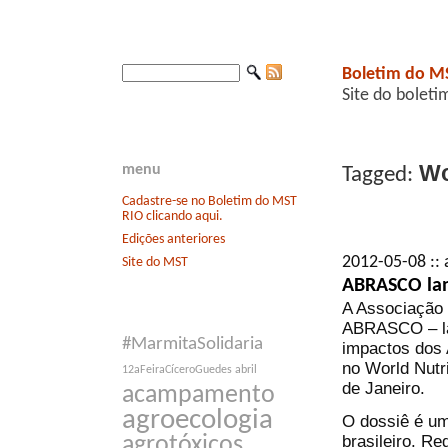
Boletim do M
Site do boleti
Wor
menu
Tagged:
Cadastre-se no Boletim do MST
RIO clicando aqui.
Edições anteriores
2012-05-08 :: 
Site do MST
ABRASCO lan
A Associação 
ABRASCO – la
#MarmitaSolidaria
impactos dos 
no World Nutr
12aFeiraCíceroGuedes
abril
de Janeiro.
acampamento
agroecologia
O dossiê é u
brasileiro. R
agrotóxicos