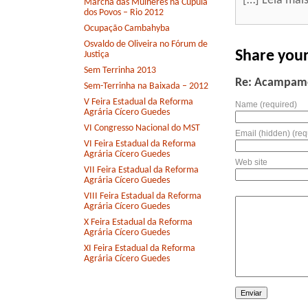
[…] Leia mai
Marcha das Mulheres na Cúpula
dos Povos – Rio 2012
Ocupação Cambahyba
Osvaldo de Oliveira no Fórum de
Share you
Justiça
Sem Terrinha 2013
Re: Acampamen
Sem-Terrinha na Baixada – 2012
V Feira Estadual da Reforma
Name (required)
Agrária Cícero Guedes
VI Congresso Nacional do MST
Email (hidden) (req
VI Feira Estadual da Reforma
Agrária Cícero Guedes
Web site
VII Feira Estadual da Reforma
Agrária Cícero Guedes
VIII Feira Estadual da Reforma
Agrária Cícero Guedes
X Feira Estadual da Reforma
Agrária Cícero Guedes
XI Feira Estadual da Reforma
Agrária Cícero Guedes