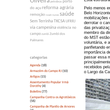
Oliveira
porto
petrobras
reforma agrária
Pelo menos em
do açu
Belo Horizont
saúde
remoção
roseli nunes
mobilizações 
Sem Terrinha
TKCSA
UFRRJ
derrotar o can
das privatiza
via campesina
violência no
membro da dir
campo
Zumbi dos
zumbi
do MST estão 
Palmares
voluntária, e
panfletando e
importância d
passar essa 
categorias
principalmente
Agenda
(18)
recebidos pel
Armazém do Campo RJ
(10)
o Largo da Car
Artigos
(15)
Assentamento Popular Irmã
Dorothy
(4)
Boletins
(77)
Campanha Contra os Agrotóxicos
(56)
Campanha de Plantio de Arvores