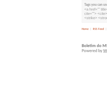
Tags you can us
<a href="" tit
cite=""> <cit
<strike> <str
Home
|
RSS Feed
Boletim do M
Powered by
W