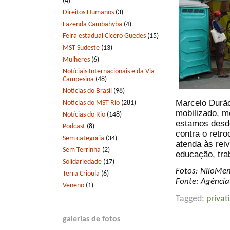
(4)
Direitos Humanos
(3)
Fazenda Cambahyba
(4)
Feira estadual Cícero Guedes
(15)
MST Sudeste
(13)
Mulheres
(6)
Notíciais Internacionais e da Via
Campesina
(48)
Notícias do Brasil
(98)
Marcelo Durão
Notícias do MST Rio
(281)
mobilizado, m
Notícias do Rio
(148)
estamos desde
Podcast
(8)
contra o retr
Sem categoria
(34)
atenda às rei
Sem Terrinha
(2)
educação, tra
Solidariedade
(17)
Fotos: NiloMe
Terra Crioula
(6)
Fonte: Agência 
Veneno
(1)
Tagged:
privat
galerias de fotos