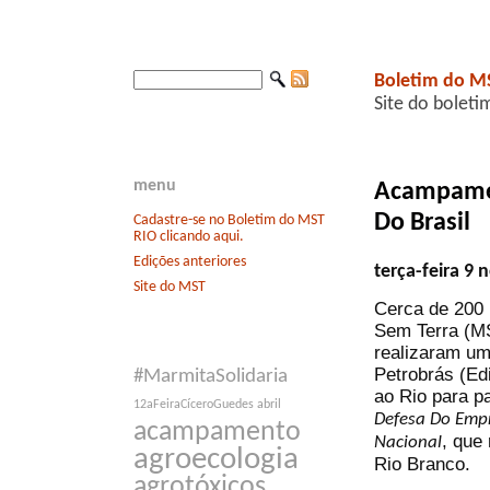
Boletim do M
Site do boleti
menu
Acampamen
Do Brasil
Cadastre-se no Boletim do MST
RIO clicando aqui.
Edições anteriores
terça-feira 9
Site do MST
Cerca de 200 
Sem Terra (MS
realizaram um
Petrobrás (Ed
#MarmitaSolidaria
ao Rio para pa
12aFeiraCíceroGuedes
abril
Defesa Do Empr
acampamento
, que
Nacional
agroecologia
Rio Branco.
agrotóxicos