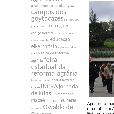
cambahyba
assentamento
campos dos
goytacazes
campos dos
cícero guedes
goytacazes
código florestal
direitos humanos
educação
ditadura militar
eike batista
eldorado dos
feira da reforma
carajás
feira
agrária
estadual da
reforma agrária
fiocruz
formacao
FeiraÉPatrimônio
INCRA
jornada
Greve
de lutas
luís maranhão
macaé
mulheres
mpa
MST
Após esta man
Osvaldo de
em mobilizaç
ocupação
Esta estrutura