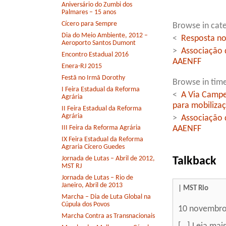
Aniversário do Zumbi dos
Palmares – 15 anos
Cícero para Sempre
Browse in cate
Dia do Meio Ambiente, 2012 –
<
Resposta no
Aeroporto Santos Dumont
>
Associação 
Encontro Estadual 2016
AAENFF
Enera-RJ 2015
Festã no Irmã Dorothy
Browse in time
I Feira Estadual da Reforma
<
A Via Campe
Agrária
para mobiliza
II Feira Estadual da Reforma
Agrária
>
Associação 
III Feira da Reforma Agrária
AAENFF
IX Feira Estadual da Reforma
Agraria Cícero Guedes
Jornada de Lutas – Abril de 2012,
Talkback
MST RJ
Jornada de Lutas – Rio de
Janeiro, Abril de 2013
| MST Rio
Marcha – Dia de Luta Global na
Cúpula dos Povos
10 novembro
Marcha Contra as Transnacionais