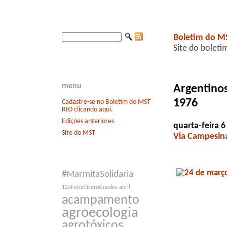
Boletim do M
Site do boleti
menu
Argentinos
1976
Cadastre-se no Boletim do MST
RIO clicando aqui.
Edições anteriores
quarta-feira 6
Site do MST
Via Campesin
#MarmitaSolidaria
12aFeiraCíceroGuedes
abril
acampamento
agroecologia
agrotóxicos