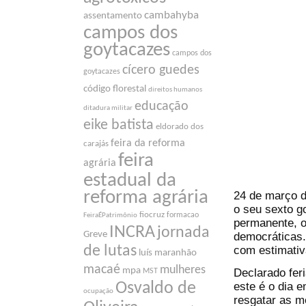
cambahyba
assentamento
campos dos
goytacazes
campos dos
cícero guedes
goytacazes
código florestal
direitos humanos
educação
ditadura militar
eike batista
eldorado dos
feira da reforma
carajás
feira
agrária
estadual da
reforma agrária
24 de março d
o seu sexto g
fiocruz
formacao
FeiraÉPatrimônio
permanente, o
INCRA
jornada
Greve
democráticas.
de lutas
com estimativ
luís maranhão
macaé
mulheres
mpa
Declarado fer
MST
este é o dia 
Osvaldo de
ocupação
resgatar as m