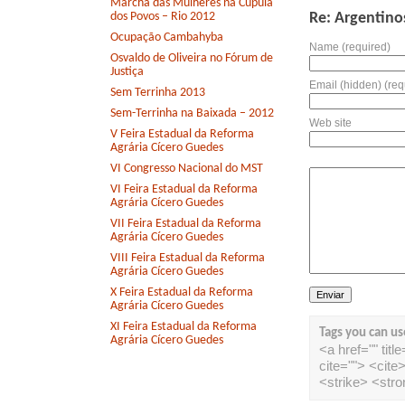
Marcha das Mulheres na Cúpula
dos Povos – Rio 2012
Re: Argentino
Ocupação Cambahyba
Name (required)
Osvaldo de Oliveira no Fórum de
Justiça
Email (hidden) (req
Sem Terrinha 2013
Sem-Terrinha na Baixada – 2012
Web site
V Feira Estadual da Reforma
Agrária Cícero Guedes
VI Congresso Nacional do MST
VI Feira Estadual da Reforma
Agrária Cícero Guedes
VII Feira Estadual da Reforma
Agrária Cícero Guedes
VIII Feira Estadual da Reforma
Agrária Cícero Guedes
X Feira Estadual da Reforma
Agrária Cícero Guedes
XI Feira Estadual da Reforma
Tags you can us
Agrária Cícero Guedes
<a href="" tit
cite=""> <cit
<strike> <str