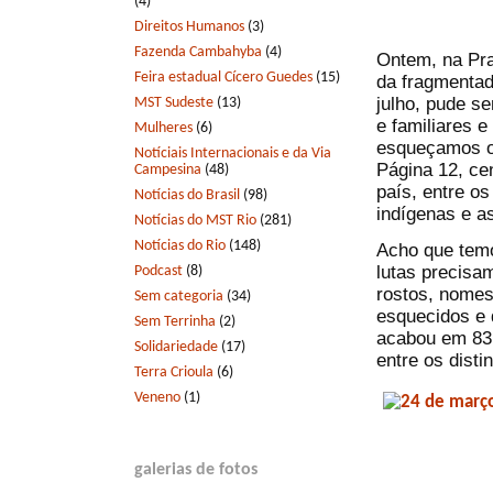
(4)
Direitos Humanos
(3)
Fazenda Cambahyba
(4)
Ontem, na Pra
Feira estadual Cícero Guedes
(15)
da fragmentad
julho, pude s
MST Sudeste
(13)
e familiares 
Mulheres
(6)
esqueçamos os
Notíciais Internacionais e da Via
Página 12, ce
Campesina
(48)
país, entre o
Notícias do Brasil
(98)
indígenas e a
Notícias do MST Rio
(281)
Notícias do Rio
(148)
Acho que tem
lutas precisa
Podcast
(8)
rostos, nomes
Sem categoria
(34)
esquecidos e 
Sem Terrinha
(2)
acabou em 83;
Solidariedade
(17)
entre os dist
Terra Crioula
(6)
Veneno
(1)
galerias de fotos