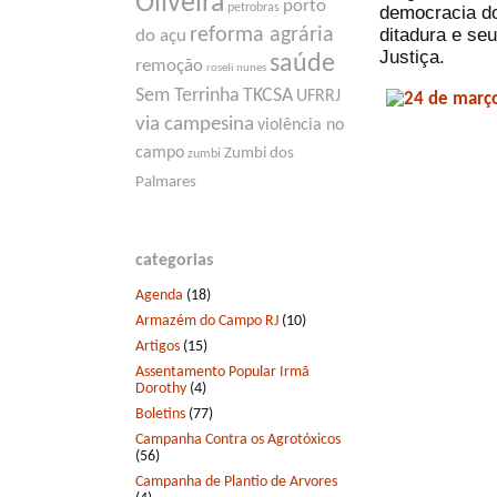
Oliveira
porto
petrobras
democracia do
ditadura e se
reforma agrária
do açu
Justiça.
saúde
remoção
roseli nunes
Sem Terrinha
TKCSA
UFRRJ
via campesina
violência no
campo
Zumbi dos
zumbi
Palmares
categorias
Agenda
(18)
Armazém do Campo RJ
(10)
Artigos
(15)
Assentamento Popular Irmã
Dorothy
(4)
Boletins
(77)
Campanha Contra os Agrotóxicos
(56)
Campanha de Plantio de Arvores