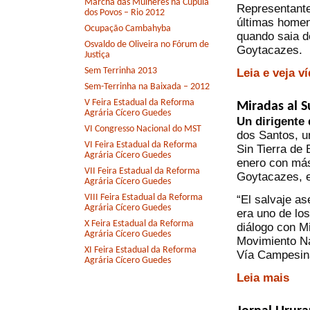
Marcha das Mulheres na Cúpula
Representante
dos Povos – Rio 2012
últimas homen
Ocupação Cambahyba
quando saia 
Osvaldo de Oliveira no Fórum de
Goytacazes.
Justiça
Sem Terrinha 2013
Leia e veja v
Sem-Terrinha na Baixada – 2012
V Feira Estadual da Reforma
Miradas al S
Agrária Cícero Guedes
Un dirigente 
VI Congresso Nacional do MST
dos Santos, u
VI Feira Estadual da Reforma
Sin Tierra de
Agrária Cícero Guedes
enero con más
VII Feira Estadual da Reforma
Goytacazes, e
Agrária Cícero Guedes
VIII Feira Estadual da Reforma
“El salvaje a
Agrária Cícero Guedes
era uno de los
X Feira Estadual da Reforma
diálogo con Mi
Agrária Cícero Guedes
Movimiento N
XI Feira Estadual da Reforma
Vía Campesina
Agrária Cícero Guedes
Leia mais