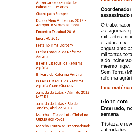
Aniversário do Zumbi dos
Palmares – 15 anos
Coordenador
Cícero para Sempre
assassinado 
Dia do Meio Ambiente, 2012 –
O trabalhador
Aeroporto Santos Dumont
as lágrimas 
Encontro Estadual 2016
militantes in
Enera-RJ 2015
ditadura civil
Festã no Irmã Dorothy
angustiante p
I Feira Estadual da Reforma
militantes to
Agrária
sido incinerad
II Feira Estadual da Reforma
mesmo lugar, 
Agrária
Sem Terra (MS
III Feira da Reforma Agrária
reforma agrári
IX Feira Estadual da Reforma
Agraria Cícero Guedes
Leia matéria
Jornada de Lutas – Abril de 2012,
MST RJ
Globo.com
Jornada de Lutas – Rio de
Enterrado, n
Janeiro, Abril de 2013
semana
Marcha – Dia de Luta Global na
Cúpula dos Povos
Tristeza e re
Marcha Contra as Transnacionais
autoridades.