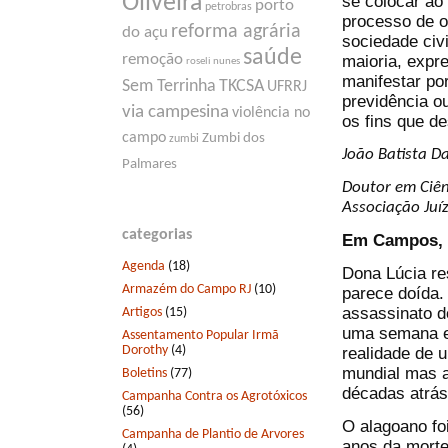
Oliveira
se colocar ao
porto
petrobras
processo de o
reforma agrária
do açu
sociedade civi
saúde
remoção
maioria, expr
roseli nunes
manifestar po
Sem Terrinha
TKCSA
UFRRJ
previdência o
via campesina
violência no
os fins que d
campo
Zumbi dos
zumbi
João Batista 
Palmares
Doutor em Ciênc
Associação Juí
categorias
Em Campos, um
Agenda
(18)
Dona Lúcia re
Armazém do Campo RJ
(10)
parece doída.
assassinato d
Artigos
(15)
uma semana e
Assentamento Popular Irmã
Dorothy
(4)
realidade de 
mundial mas a
Boletins
(77)
décadas atrás
Campanha Contra os Agrotóxicos
(56)
O alagoano fo
Campanha de Plantio de Arvores
anos da morte