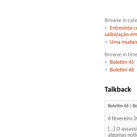
Browse in cate
<
Entrevista 
salinização em
>
Uma mudança
Browse in time
<
Boletim 45
>
Boletim 46
Talkback
Boletim 46 | B
6 fevereiro 
[…] O assass
algumas notí