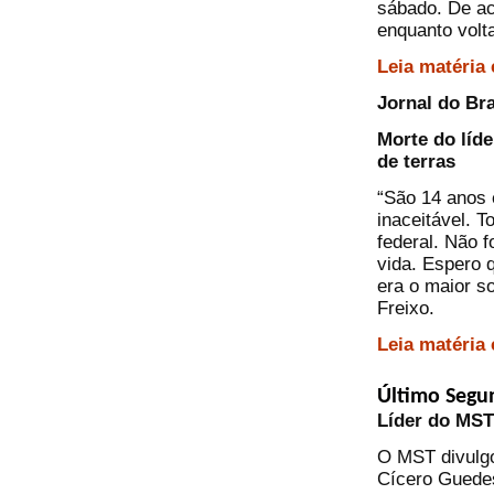
sábado. De ac
enquanto volta
Leia matéria
Jornal do Bra
Morte do líd
de terras
“São 14 anos 
inaceitável. T
federal. Não 
vida. Espero 
era o maior s
Freixo.
Leia matéria
Último Segu
Líder do MS
O MST divulgo
Cícero Guedes 