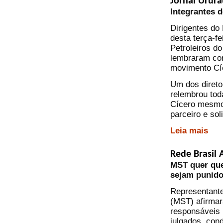
Jornal Urur
Integrantes 
Dirigentes do
desta terça-fe
Petroleiros d
lembraram com
movimento Cíc
Um dos direto
relembrou tod
Cícero mesmo 
parceiro e soli
Leia mais
Rede Brasil 
MST quer que
sejam punid
Representante
(MST) afirma
responsáveis 
julgados, con