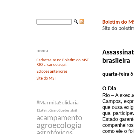
Boletim do M
Site do boleti
menu
Assassinat
brasileira
Cadastre-se no Boletim do MST
RIO clicando aqui.
Edições anteriores
quarta-feira 6
Site do MST
O Dia
Rio – A execu
Campos, expre
#MarmitaSolidaria
que ousa exig
12aFeiraCíceroGuedes
abril
qual particip
acampamento
Estado garant
agroecologia
companheiros 
como ele o foi
agrotóxicos