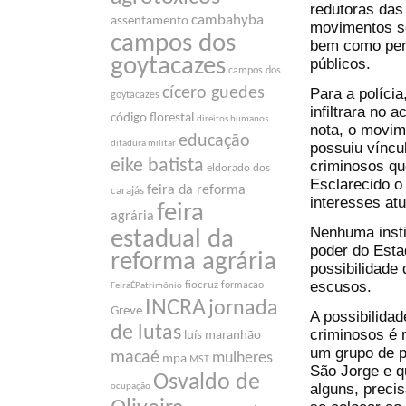
redutoras das 
cambahyba
assentamento
movimentos soc
campos dos
bem como per
goytacazes
públicos.
campos dos
cícero guedes
Para a polícia
goytacazes
infiltrara no
código florestal
direitos humanos
nota, o movim
educação
ditadura militar
possuiu víncu
eike batista
criminosos qu
eldorado dos
Esclarecido o 
feira da reforma
carajás
interesses at
feira
agrária
Nenhuma instit
estadual da
poder do Esta
reforma agrária
possibilidade 
escusos.
fiocruz
formacao
FeiraÉPatrimônio
INCRA
jornada
Greve
A possibilida
de lutas
criminosos é 
luís maranhão
um grupo de p
macaé
mulheres
mpa
MST
São Jorge e q
Osvaldo de
alguns, preci
ocupação