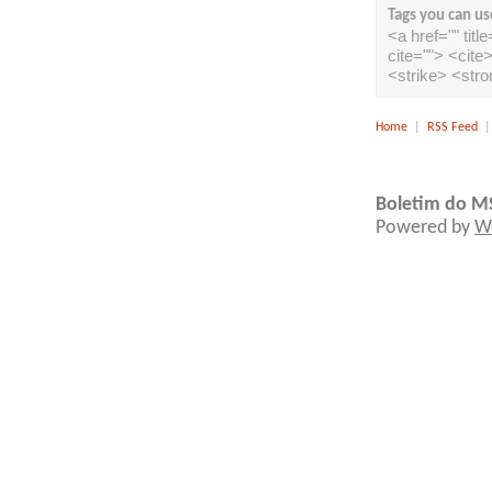
Tags you can us
<a href="" tit
cite=""> <cit
<strike> <str
Home
|
RSS Feed
Boletim do M
Powered by
W