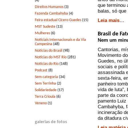
(4)
que terminou 
Direitos Humanos
(3)
balas, só que
Fazenda Cambahyba
(4)
Leia mais
…
Feira estadual Cícero Guedes
(15)
MST Sudeste
(13)
Mulheres
(6)
Brasil de Fat
Nem um minut
Notíciais Internacionais e da Via
Campesina
(48)
Cantorias, mís
Notícias do Brasil
(98)
Movi­mento do
Notícias do MST Rio
(281)
Guedes, no últ
Notícias do Rio
(148)
sociais e pol
Podcast
(8)
assas­sinada
Sem categoria
(34)
sexta-feira, 
panheiro tom
Sem Terrinha
(2)
vida de luta”,
Solidariedade
(17)
parte da coor
Terra Crioula
(6)
pamento Luiz 
Veneno
(1)
Cambahyba, fa
incineração d
da ditadura civ
galerias de fotos
Leia matéria