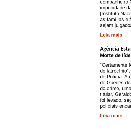
companheiro Cí
impunidade da
[Instituto Na
as famílias e
sejam julgado
Leia mais
Agência Est
Morte de líd
“Certamente f
de latrocínio”
de Polícia. A
de Guedes do
do crime, uma
titular, Gera
foi levado, s
policiais enc
Leia mais