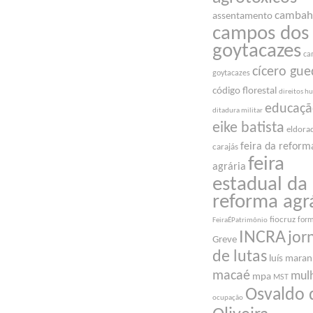
cambah
assentamento
campos dos
goytacazes
ca
cícero gue
goytacazes
código florestal
direitos 
educaç
ditadura militar
eike batista
eldora
feira da reform
carajás
feira
agrária
estadual da
reforma agr
fiocruz
for
FeiraÉPatrimônio
INCRA
jor
Greve
de lutas
luís mara
macaé
mul
mpa
MST
Osvaldo 
ocupação