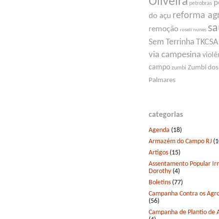
Oliveira
p
petrobras
reforma ag
do açu
s
remoção
roseli nunes
Sem Terrinha
TKCSA
via campesina
violê
campo
Zumbi dos
zumbi
Palmares
categorias
Agenda
(18)
Armazém do Campo RJ
(1
Artigos
(15)
Assentamento Popular I
Dorothy
(4)
Boletins
(77)
Campanha Contra os Agro
(56)
Campanha de Plantio de 