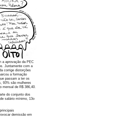
om a aprovação da PEC
cos. Juntamente com a
a corrige distorções
marcou a formação
que passam a ter os
es, 93% são mulheres
o mensal de R$ 386,40.
arte do conjunto dos
 de salário mínimo, 13o
rincipais
 provocar demissão em