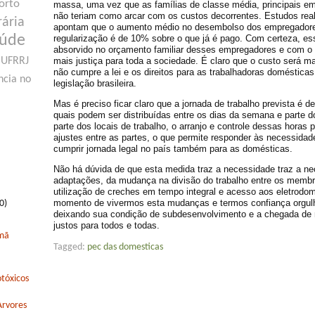
orto
massa, uma vez que as famílias de classe média, principais e
não teriam como arcar com os custos decorrentes. Estudos rea
rária
apontam que o aumento médio no desembolso dos empregador
aúde
regularização é de 10% sobre o que já é pago. Com certeza, e
absorvido no orçamento familiar desses empregadores e com o
mais justiça para toda a sociedade. É claro que o custo será m
UFRRJ
não cumpre a lei e os direitos para as trabalhadoras domésticas
ncia no
legislação brasileira.
Mas é preciso ficar claro que a jornada de trabalho prevista é 
quais podem ser distribuídas entre os dias da semana e parte 
parte dos locais de trabalho, o arranjo e controle dessas horas p
ajustes entre as partes, o que permite responder às necessidad
cumprir jornada legal no país também para as domésticas.
Não há dúvida de que esta medida traz a necessidade traz a n
adaptações, da mudança na divisão do trabalho entre os membr
utilização de creches em tempo integral e acesso aos eletrodo
momento de vivermos esta mudanças e termos confiança orgulh
0)
deixando sua condição de subdesenvolvimento e a chegada de
justos para todos e todas.
rmã
Tagged:
pec das domesticas
tóxicos
Arvores