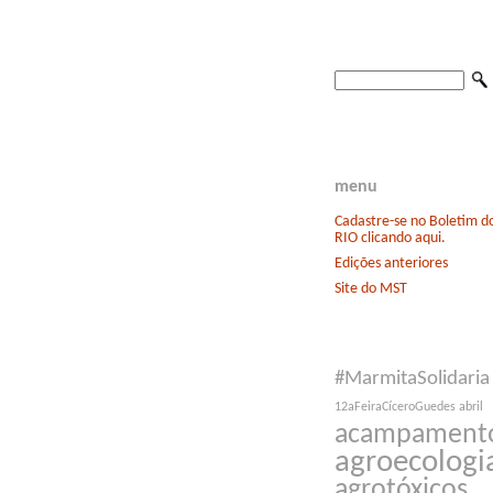
menu
Cadastre-se no Boletim 
RIO clicando aqui.
Edições anteriores
Site do MST
#MarmitaSolidaria
12aFeiraCíceroGuedes
abril
acampament
agroecologi
agrotóxicos