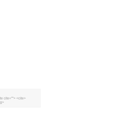
te cite=""> <cite>
ng>