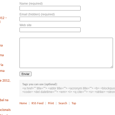
Name (required)
Email (hidden) (required)
012 –
t
Web site
ma
rma
ria
orma
de 2012,
Tags you can use (optional):
<a href="" title=""> <abbr title=""> <acronym title=""> <b> <blockquo
<code> <del datetime=""> <em> <i> <q cite=""> <s> <strike> <stro
bal na
Home
|
RSS Feed
|
Print
|
Search
|
Top
cionais