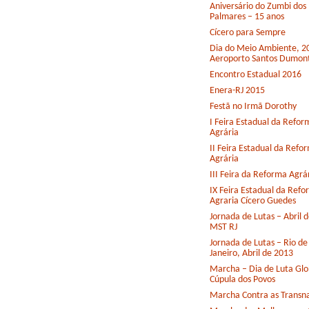
Aniversário do Zumbi dos
Palmares – 15 anos
Cícero para Sempre
Dia do Meio Ambiente, 2
Aeroporto Santos Dumon
Encontro Estadual 2016
Enera-RJ 2015
Festã no Irmã Dorothy
I Feira Estadual da Refor
Agrária
II Feira Estadual da Refo
Agrária
III Feira da Reforma Agrá
IX Feira Estadual da Ref
Agraria Cícero Guedes
Jornada de Lutas – Abril 
MST RJ
Jornada de Lutas – Rio de
Janeiro, Abril de 2013
Marcha – Dia de Luta Glo
Cúpula dos Povos
Marcha Contra as Transna