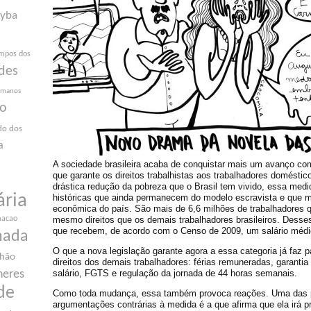
yba
mpos dos
des
humanos
ão
do dos
a
A sociedade brasileira acaba de conquistar mais um avanço c
que garante os direitos trabalhistas aos trabalhadores domésti
drástica redução da pobreza que o Brasil tem vivido, essa medid
ária
históricas que ainda permanecem do modelo escravista e que 
econômica do país. São mais de 6,6 milhões de trabalhadores 
mesmo direitos que os demais trabalhadores brasileiros. Dess
macao
que recebem, de acordo com o Censo de 2009, um salário médi
nada
O que a nova legislação garante agora a essa categoria já faz p
nhão
direitos dos demais trabalhadores: férias remuneradas, garantia
salário, FGTS e regulação da jornada de 44 horas semanais.
heres
de
Como toda mudança, essa também provoca reações. Uma das p
argumentações contrárias à medida é a que afirma que ela irá