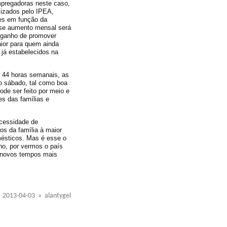
mpregadoras neste caso,
lizados pelo IPEA,
es em função da
sse aumento mensal será
 ganho de promover
aior para quem ainda
 já estabelecidos na
de 44 horas semanais, as
do sábado, tal como boa
ode ser feito por meio e
es das famílias e
ecessidade de
os da família à maior
mésticos. Mas é esse o
o, por vermos o país
 novos tempos mais
2013-04-03 » alantygel