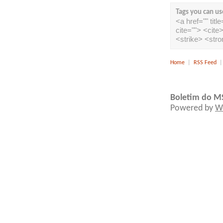
Tags you can us
<a href="" tit
cite=""> <cit
<strike> <str
Home
|
RSS Feed
Boletim do M
Powered by
W