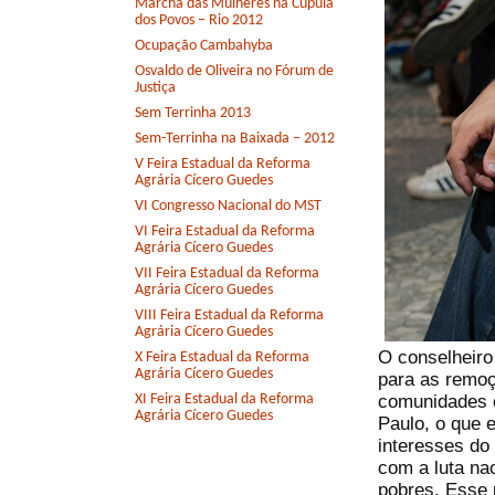
Marcha das Mulheres na Cúpula
dos Povos – Rio 2012
Ocupação Cambahyba
Osvaldo de Oliveira no Fórum de
Justiça
Sem Terrinha 2013
Sem-Terrinha na Baixada – 2012
V Feira Estadual da Reforma
Agrária Cícero Guedes
VI Congresso Nacional do MST
VI Feira Estadual da Reforma
Agrária Cícero Guedes
VII Feira Estadual da Reforma
Agrária Cícero Guedes
VIII Feira Estadual da Reforma
Agrária Cícero Guedes
O conselheiro
X Feira Estadual da Reforma
Agrária Cícero Guedes
para as remo
comunidades 
XI Feira Estadual da Reforma
Agrária Cícero Guedes
Paulo, o que 
interesses do
com a luta na
pobres. Esse 