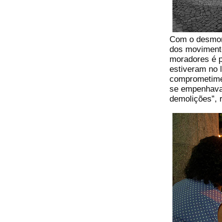
Com o desmont
dos movimento
moradores é p
estiveram no 
comprometimen
se empenhava
demolições”, 