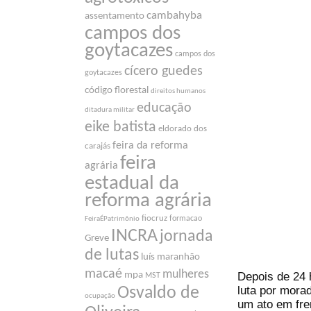
cambahyba
assentamento
campos dos
goytacazes
campos dos
cícero guedes
goytacazes
código florestal
direitos humanos
educação
ditadura militar
eike batista
eldorado dos
feira da reforma
carajás
feira
agrária
estadual da
reforma agrária
fiocruz
formacao
FeiraÉPatrimônio
INCRA
jornada
Greve
de lutas
luís maranhão
macaé
mulheres
Depois de 24 h
mpa
MST
luta por mora
Osvaldo de
ocupação
um ato em fre