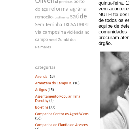
Oliveira
porto
quinta-feira, 
petrobras
vem acontecen
reforma agrária
do açu
NUTH foi desm
saúde
remoção
roseli nunes
de todos os e
Sem Terrinha
TKCSA
UFRRJ
equipe de def
comunidades 
via campesina
violência no
procuram aten
campo
Zumbi dos
zumbi
órgão.
Palmares
categorias
Agenda
(18)
Armazém do Campo RJ
(10)
Artigos
(15)
Assentamento Popular Irmã
Dorothy
(4)
Boletins
(77)
Campanha Contra os Agrotóxicos
(56)
Campanha de Plantio de Arvores