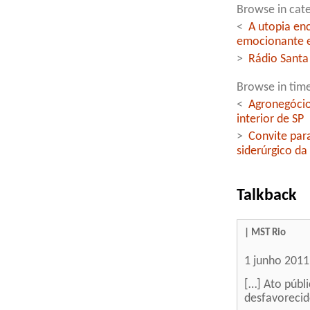
Browse in cate
<
A utopia en
emocionante e
>
Rádio Santa
Browse in time
<
Agronegócio
interior de SP
>
Convite para
siderúrgico da
Talkback
| MST Rio
1 junho 2011
[…] Ato públ
desfavorecid