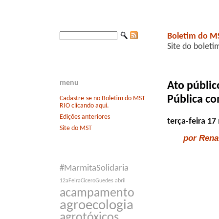
Boletim do M
Site do boleti
menu
Ato públi
Pública co
Cadastre-se no Boletim do MST
RIO clicando aqui.
Edições anteriores
terça-feira 1
Site do MST
por Rena
#MarmitaSolidaria
12aFeiraCíceroGuedes
abril
acampamento
agroecologia
agrotóxicos