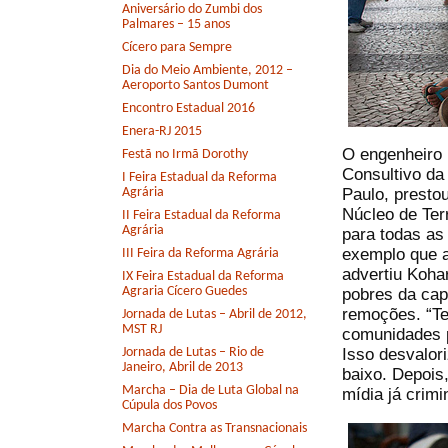
Aniversário do Zumbi dos
Palmares – 15 anos
Cícero para Sempre
Dia do Meio Ambiente, 2012 –
Aeroporto Santos Dumont
Encontro Estadual 2016
Enera-RJ 2015
O engenheiro 
Festã no Irmã Dorothy
Consultivo da
I Feira Estadual da Reforma
Paulo, presto
Agrária
Núcleo de Ter
II Feira Estadual da Reforma
Agrária
para todas as
exemplo que a
III Feira da Reforma Agrária
advertiu Koha
IX Feira Estadual da Reforma
Agraria Cícero Guedes
pobres da cap
remoções. “Te
Jornada de Lutas – Abril de 2012,
MST RJ
comunidades p
Isso desvalor
Jornada de Lutas – Rio de
Janeiro, Abril de 2013
baixo. Depois
Marcha – Dia de Luta Global na
mídia já crimi
Cúpula dos Povos
Marcha Contra as Transnacionais