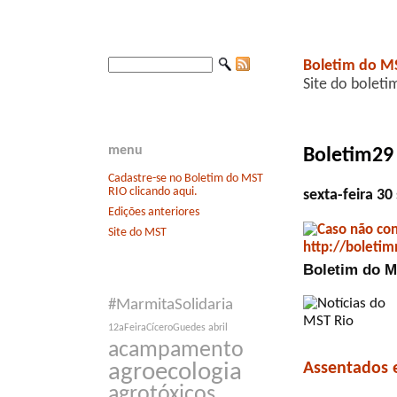
Boletim do M
Site do boleti
menu
Boletim29
Cadastre-se no Boletim do MST
RIO clicando aqui.
sexta-feira 3
Edições anteriores
Site do MST
Boletim do MS
#MarmitaSolidaria
12aFeiraCíceroGuedes
abril
acampamento
Assentados 
agroecologia
agrotóxicos