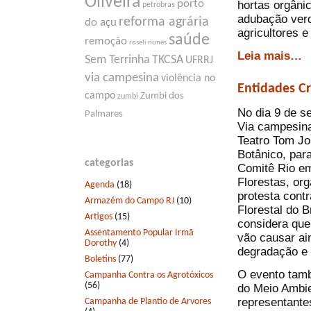
Oliveira
porto
hortas orgâni
petrobras
adubação verd
reforma agrária
do açu
agricultores e
saúde
remoção
roseli nunes
Leia mais…
Sem Terrinha
TKCSA
UFRRJ
via campesina
violência no
Entidades C
campo
Zumbi dos
zumbi
No dia 9 de s
Palmares
Via campesina
Teatro Tom Jo
Botânico, par
categorias
Comitê Rio e
Florestas, or
Agenda
(18)
protesta cont
Armazém do Campo RJ
(10)
Florestal do B
Artigos
(15)
considera que
Assentamento Popular Irmã
vão causar ai
Dorothy
(4)
degradação e
Boletins
(77)
O evento tamb
Campanha Contra os Agrotóxicos
(56)
do Meio Ambie
representante
Campanha de Plantio de Arvores