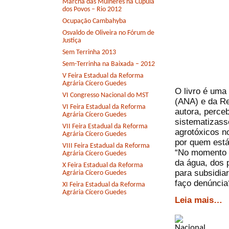
Marcha das Mulheres na Cúpula
dos Povos – Rio 2012
Ocupação Cambahyba
Osvaldo de Oliveira no Fórum de
Justiça
Sem Terrinha 2013
Sem-Terrinha na Baixada – 2012
V Feira Estadual da Reforma
Agrária Cícero Guedes
O livro é uma 
VI Congresso Nacional do MST
(ANA) e da Re
VI Feira Estadual da Reforma
autora, perce
Agrária Cícero Guedes
sistematizass
VII Feira Estadual da Reforma
agrotóxicos no
Agrária Cícero Guedes
por quem está 
VIII Feira Estadual da Reforma
“No momento 
Agrária Cícero Guedes
da água, dos 
X Feira Estadual da Reforma
para subsidia
Agrária Cícero Guedes
faço denúncia
XI Feira Estadual da Reforma
Agrária Cícero Guedes
Leia mais…