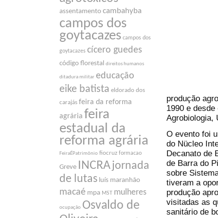
cambahyba
assentamento
campos dos
goytacazes
campos dos
cícero guedes
goytacazes
código florestal
direitos humanos
educação
ditadura militar
eike batista
eldorado dos
produção agro
feira da reforma
carajás
1990 e desde
feira
agrária
Agrobiologia
estadual da
O evento foi 
reforma agrária
do Nücleo Int
Decanato de E
fiocruz
formacao
FeiraÉPatrimônio
de Barra do P
INCRA
jornada
Greve
sobre Sistema
de lutas
luís maranhão
tiveram a opo
macaé
produção aprop
mulheres
mpa
MST
visitadas as 
Osvaldo de
ocupação
sanitário de b