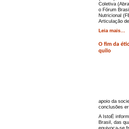
Coletiva (Abr
o Fórum Brasi
Nutricional 
Articulação d
Leia mais…
O fim da éti
quilo
apoio da soci
conclusões er
A IstoÉ infor
Brasil, das q
equivoca-se f