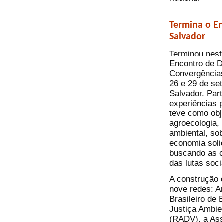
Termina o E
Salvador
Terminou nesta
Encontro de D
Convergências
26 e 29 de s
Salvador. Par
experiências p
teve como obje
agroecologia, 
ambiental, sob
economia soli
buscando as c
das lutas soci
A construção 
nove redes: A
Brasileiro de
Justiça Ambie
(RADV), a As