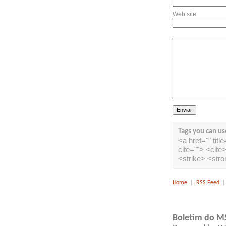
Web site
Tags you can us
<a href="" tit
cite=""> <cit
<strike> <str
Home
|
RSS Feed
Boletim do M