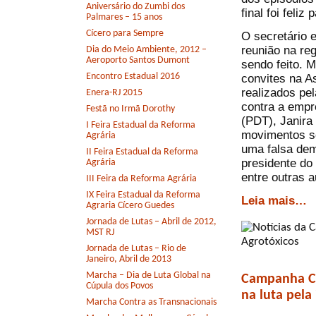
Aniversário do Zumbi dos
final foi feliz
Palmares – 15 anos
Cícero para Sempre
O secretário 
reunião na re
Dia do Meio Ambiente, 2012 –
Aeroporto Santos Dumont
sendo feito. M
Encontro Estadual 2016
convites na As
realizados pe
Enera-RJ 2015
contra a empr
Festã no Irmã Dorothy
(PDT), Janira
I Feira Estadual da Reforma
movimentos s
Agrária
uma falsa dem
II Feira Estadual da Reforma
presidente do
Agrária
entre outras 
III Feira da Reforma Agrária
IX Feira Estadual da Reforma
Leia mais…
Agraria Cícero Guedes
Jornada de Lutas – Abril de 2012,
MST RJ
Jornada de Lutas – Rio de
Janeiro, Abril de 2013
Marcha – Dia de Luta Global na
Campanha Co
Cúpula dos Povos
na luta pela
Marcha Contra as Transnacionais