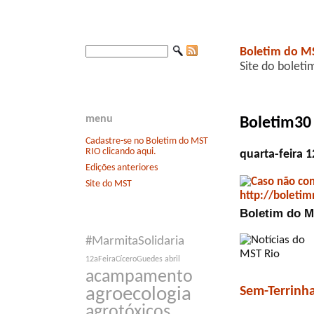
Boletim do M
Site do boleti
menu
Boletim30
Cadastre-se no Boletim do MST
RIO clicando aqui.
quarta-feira 
Edições anteriores
Site do MST
Boletim do MS
#MarmitaSolidaria
12aFeiraCíceroGuedes
abril
acampamento
Sem-Terrinh
agroecologia
agrotóxicos