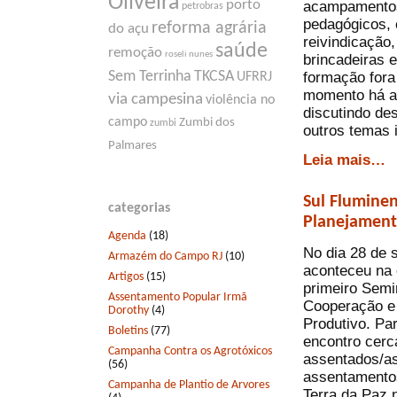
Oliveira
porto
acampamentos 
petrobras
pedagógicos, 
reforma agrária
do açu
reivindicação
saúde
remoção
roseli nunes
brincadeiras e
formação fora
Sem Terrinha
TKCSA
UFRRJ
momento há a 
via campesina
violência no
discutindo de
campo
Zumbi dos
zumbi
outros temas 
Palmares
Leia mais…
Sul Fluminen
categorias
Planejament
Agenda
(18)
No dia 28 de 
Armazém do Campo RJ
(10)
aconteceu na 
Artigos
(15)
primeiro Semi
Assentamento Popular Irmã
Cooperação e
Dorothy
(4)
Produtivo. Pa
Boletins
(77)
encontro cerc
Campanha Contra os Agrotóxicos
assentados/as
(56)
assentamento
Campanha de Plantio de Arvores
Terra da Paz 