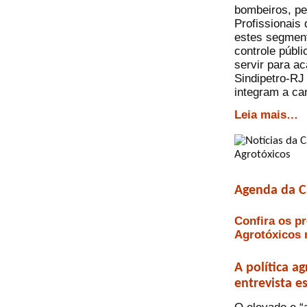
bombeiros, pe
Profissionais
estes segment
controle públi
servir para a
Sindipetro-RJ
integram a c
Leia mais…
Agenda da C
Confira os p
Agrotóxicos
A política ag
entrevista e