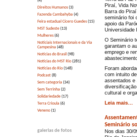
(4)
Piraí, Vida N
Direitos Humanos
(3)
Barra do Pira
Fazenda Cambahyba
(4)
seminário foi
Feira estadual Cícero Guedes
(15)
apoio da Paró
MST Sudeste
(13)
Universidade 
Mulheres
(6)
O Seminário t
Notíciais Internacionais e da Via
garantam o a
Campesina
(48)
emprego e ren
Notícias do Brasil
(98)
abastecimento
Notícias do MST Rio
(281)
Foram aborda
Notícias do Rio
(148)
com intuito d
Podcast
(8)
assentados e 
Sem categoria
(34)
diversificação
Sem Terrinha
(2)
cultural e or
Solidariedade
(17)
Leia mais…
Terra Crioula
(6)
Veneno
(1)
Assentament
Seminário s
galerias de fotos
Nos dias 30/0