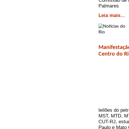
Comissão de 
Palmares
Leia mais…
Manifestação
Centro do R
leilões do pe
MST, MTD, MTD
CUT-RJ, estud
Paulo e Mato G