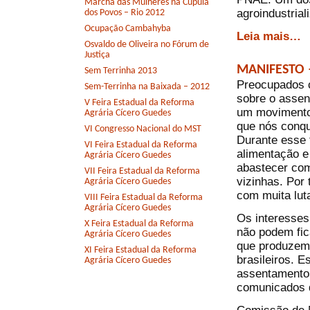
Marcha das Mulheres na Cúpula
agroindustria
dos Povos – Rio 2012
Ocupação Cambahyba
Leia mais…
Osvaldo de Oliveira no Fórum de
Justiça
MANIFESTO –
Sem Terrinha 2013
Preocupados c
Sem-Terrinha na Baixada – 2012
sobre o asse
V Feira Estadual da Reforma
um movimento 
Agrária Cícero Guedes
que nós conqu
VI Congresso Nacional do MST
Durante esse 
VI Feira Estadual da Reforma
alimentação e
Agrária Cícero Guedes
abastecer com
VII Feira Estadual da Reforma
vizinhas. Por
Agrária Cícero Guedes
com muita lut
VIII Feira Estadual da Reforma
Agrária Cícero Guedes
Os interesses
X Feira Estadual da Reforma
não podem fic
Agrária Cícero Guedes
que produzem
XI Feira Estadual da Reforma
brasileiros. 
Agrária Cícero Guedes
assentamento.
comunicados q