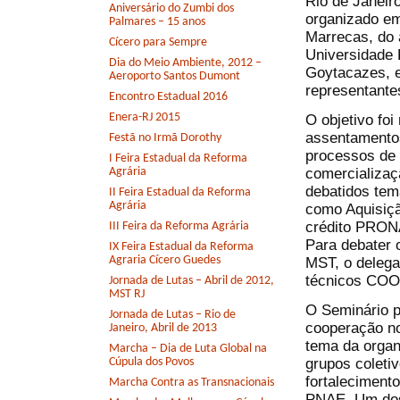
Rio de Janeir
Aniversário do Zumbi dos
organizado em
Palmares – 15 anos
Marrecas, do
Cícero para Sempre
Universidade 
Dia do Meio Ambiente, 2012 –
Goytacazes, 
Aeroporto Santos Dumont
representante
Encontro Estadual 2016
Enera-RJ 2015
O objetivo foi
assentamentos
Festã no Irmã Dorothy
processos de 
I Feira Estadual da Reforma
comercializaç
Agrária
debatidos tem
II Feira Estadual da Reforma
Agrária
como Aquisiçã
crédito PRONA
III Feira da Reforma Agrária
Para debater 
IX Feira Estadual da Reforma
Agraria Cícero Guedes
MST, o delega
técnicos CO
Jornada de Lutas – Abril de 2012,
MST RJ
O Seminário p
Jornada de Lutas – Rio de
cooperação no
Janeiro, Abril de 2013
tema da organ
Marcha – Dia de Luta Global na
grupos coletiv
Cúpula dos Povos
fortaleciment
Marcha Contra as Transnacionais
PNAE. Um dos 