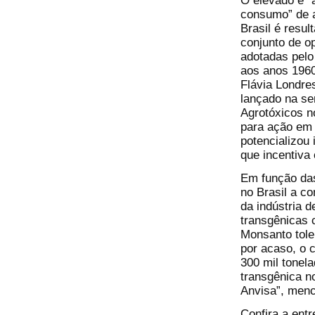
O elevado e “
consumo” de a
Brasil é resul
conjunto de o
adotadas pelo
aos anos 1960
Flávia Londres
lançado na s
Agrotóxicos n
para ação em 
potencializou
que incentiva
Em função das
no Brasil a c
da indústria 
transgênicas c
Monsanto tole
por acaso, o c
300 mil tonel
transgênica n
Anvisa”, menc
Confira a ent