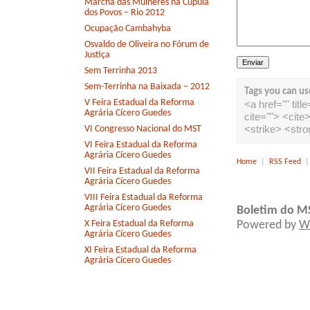
Marcha das Mulheres na Cúpula
dos Povos – Rio 2012
Ocupação Cambahyba
Osvaldo de Oliveira no Fórum de
Justiça
Sem Terrinha 2013
Sem-Terrinha na Baixada – 2012
Tags you can us
V Feira Estadual da Reforma
<a href="" tit
Agrária Cícero Guedes
cite=""> <cit
<strike> <str
VI Congresso Nacional do MST
VI Feira Estadual da Reforma
Agrária Cícero Guedes
Home
|
RSS Feed
VII Feira Estadual da Reforma
Agrária Cícero Guedes
VIII Feira Estadual da Reforma
Agrária Cícero Guedes
Boletim do M
X Feira Estadual da Reforma
Powered by
W
Agrária Cícero Guedes
XI Feira Estadual da Reforma
Agrária Cícero Guedes