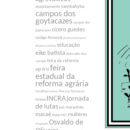
cambahyba
assentamento
campos dos
goytacazes
campos dos
cícero guedes
goytacazes
código florestal
direitos humanos
educação
ditadura militar
eike batista
eldorado dos
feira da reforma
carajás
feira
agrária
estadual da
reforma agrária
fiocruz
formacao
FeiraÉPatrimônio
INCRA
jornada
Greve
de lutas
luís maranhão
macaé
mulheres
mpa
MST
Osvaldo de
ocupação