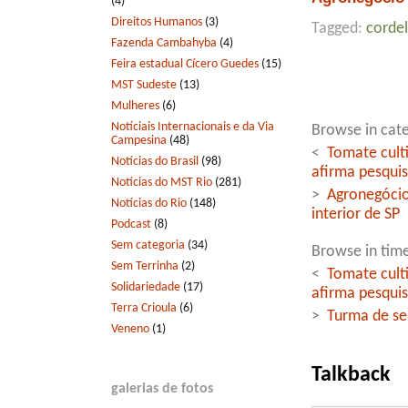
(4)
Direitos Humanos
(3)
Tagged:
cordel
Fazenda Cambahyba
(4)
Feira estadual Cícero Guedes
(15)
MST Sudeste
(13)
Mulheres
(6)
Notíciais Internacionais e da Via
Browse in cat
Campesina
(48)
<
Tomate cult
Notícias do Brasil
(98)
afirma pesqui
Notícias do MST Rio
(281)
>
Agronegócio
Notícias do Rio
(148)
interior de SP
Podcast
(8)
Sem categoria
(34)
Browse in time
Sem Terrinha
(2)
<
Tomate cult
Solidariedade
(17)
afirma pesqui
Terra Crioula
(6)
>
Turma de se
Veneno
(1)
Talkback
galerias de fotos