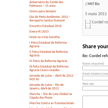
Aniversário do Zumbi dos
| MST Rio
Palmares – 15 anos
Cícero para Sempre
5 maio 2011
Dia do Meio Ambiente, 2012 –
Aeroporto Santos Dumont
[…] Cordel r
Encontro Estadual 2016
[…]
Enera-RJ 2015
Festã no Irmã Dorothy
I Feira Estadual da Reforma
Share you
Agrária
II Feira Estadual da Reforma
Agrária
Re: Cordel re
III Feira da Reforma Agrária
Name (required)
IX Feira Estadual da Reforma
Agraria Cícero Guedes
Email (hidden) (req
Jornada de Lutas – Abril de 2012,
MST RJ
Web site
Jornada de Lutas – Rio de
Janeiro, Abril de 2013
Marcha – Dia de Luta Global na
Cúpula dos Povos
Marcha Contra as Transnacionais