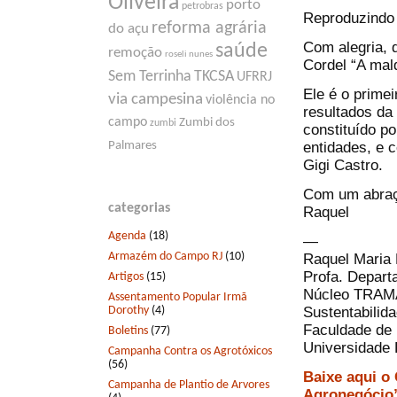
Oliveira
porto
petrobras
Reproduzindo
reforma agrária
do açu
Com alegria, 
saúde
remoção
roseli nunes
Cordel “A mal
Sem Terrinha
TKCSA
UFRRJ
Ele é o primei
via campesina
violência no
resultados da
campo
Zumbi dos
zumbi
constituído p
entidades, e 
Palmares
Gigi Castro.
Com um abraço
categorias
Raquel
Agenda
(18)
—
Armazém do Campo RJ
(10)
Raquel Maria 
Profa. Depart
Artigos
(15)
Núcleo TRAMA
Assentamento Popular Irmã
Dorothy
(4)
Sustentabilid
Faculdade de
Boletins
(77)
Universidade 
Campanha Contra os Agrotóxicos
(56)
Baixe aqui o
Campanha de Plantio de Arvores
Agronegócio