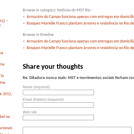
Browse in category: Notícias do MST Rio -
<
Armazém do Campo funciona apenas com entregas em domicílio 
012 –
>
Bosques Marielle Franco plantam árvores e resistência no Rio de
t
Browse in timeline
<
Armazém do Campo funciona apenas com entregas em domicílio 
>
Bosques Marielle Franco plantam árvores e resistência no Rio de
ma
rma
Share your thoughts
ria
Re: Ditadura nunca mais: MST e movimentos sociais fecham rod
orma
Name (required)
de 2012,
Email (hidden) (required)
Web site
bal na
cionais