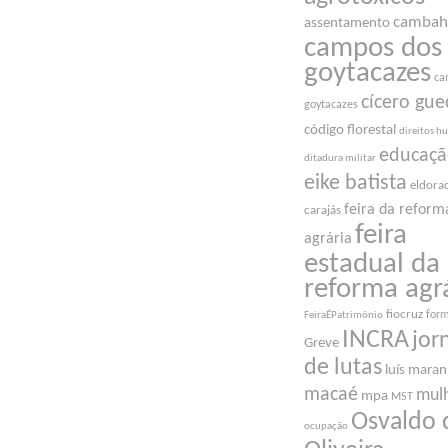
cambah
assentamento
campos dos
goytacazes
ca
cícero gue
goytacazes
código florestal
direitos 
educaç
ditadura militar
eike batista
eldora
feira da reform
carajás
feira
agrária
estadual da
reforma agr
fiocruz
for
FeiraÉPatrimônio
INCRA
jor
Greve
de lutas
luís mara
macaé
mul
mpa
MST
Osvaldo 
ocupação