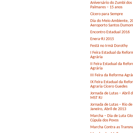
Aniversário do Zumbi dos
Palmares – 15 anos
Cícero para Sempre
Dia do Meio Ambiente, 2
Aeroporto Santos Dumon
Encontro Estadual 2016
Enera-RJ 2015
Festã no Irmã Dorothy
I Feira Estadual da Refor
Agrária
II Feira Estadual da Refo
Agrária
III Feira da Reforma Agrá
IX Feira Estadual da Ref
Agraria Cícero Guedes
Jornada de Lutas – Abril 
MST RJ
Jornada de Lutas – Rio de
Janeiro, Abril de 2013
Marcha – Dia de Luta Glo
Cúpula dos Povos
Marcha Contra as Transna