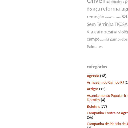
Oliveira
p
petrobras
reforma ag
do açu
s
remoção
roseli nunes
Sem Terrinha
TKCSA
via campesina
violê
campo
Zumbi dos
zumbi
Palmares
categorias
Agenda
(18)
Armazém do Campo RJ
(1
Artigos
(15)
Assentamento Popular I
Dorothy
(4)
Boletins
(77)
Campanha Contra os Agro
(56)
Campanha de Plantio de 