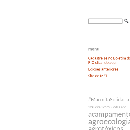
menu
Cadastre-se no Boletim 
RIO clicando aqui.
Edições anteriores
Site do MST
#MarmitaSolidaria
12aFeiraCíceroGuedes
abril
acampament
agroecologi
agrotóxicos