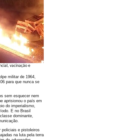
cial, vacinação e
lpe militar de 1964,
06 para que nunca se
mos sem esquecer nem
ue aprisionou o país em
io do imperialismo,
íodo. E no Brasil
 classe dominante,
omunicação.
oliciais e pistoleiros
ajadas na luta pela terra
além de advogados,