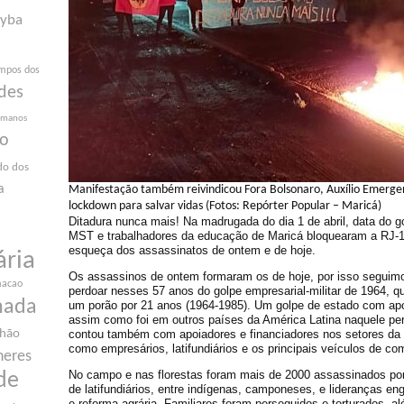
yba
mpos dos
des
humanos
ão
do dos
a
Manifestação também reivindicou Fora Bolsonaro, Auxílio Emergen
lockdown para salvar vidas (Fotos: Repórter Popular – Maricá)
Ditadura nunca mais! Na madrugada do dia 1 de abril, data do go
MST e trabalhadores da educação de Maricá bloquearam a RJ-1
esqueça dos assassinatos de ontem e de hoje.
ária
Os assassinos de ontem formaram os de hoje, por isso segui
macao
perdoar nesses 57 anos do golpe empresarial-militar de 1964, q
nada
um porão por 21 anos (1964-1985). Um golpe de estado com apo
assim como foi em outros países da América Latina naquele per
contou também com apoiadores e financiadores nos setores da
nhão
como empresários, latifundiários e os principais veículos de c
heres
No campo e nas florestas foram mais de 2000 assassinados por p
de
de latifundiários, entre indígenas, camponeses, e lideranças eng
e reforma agrária. Familiares foram perseguidos e torturados, 