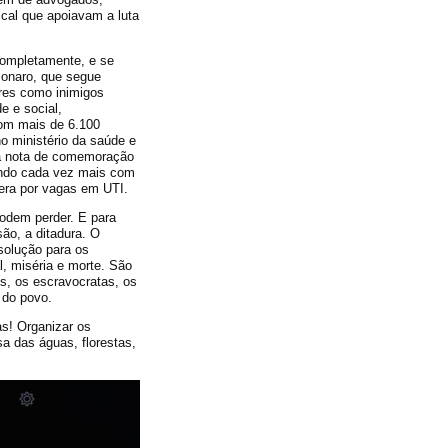
dical que apoiavam a luta
completamente, e se
sonaro, que segue
res como inimigos
e e social,
com mais de 6.100
o ministério da saúde e
ma nota de comemoração
rendo cada vez mais com
era por vagas em UTI.
odem perder. E para
ão, a ditadura. O
 solução para os
, miséria e morte. São
s, os escravocratas, os
s do povo.
as! Organizar os
sa das águas, florestas,