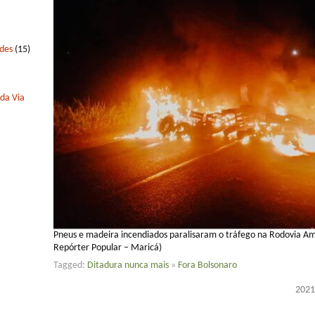
edes
(15)
 da Via
Pneus e madeira incendiados paralisaram o tráfego na Rodovia Am
Repórter Popular – Maricá)
Tagged:
Ditadura nunca mais
»
Fora Bolsonaro
2021