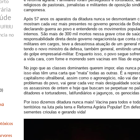
orto
religiosos de pastorais, jornalistas e militantes de oposição sin
rária
camponesa.
aúde
Após 57 anos os aparatos da ditadura nunca se desmontaram 
mostram cada vez mais presentes no governo genocida de Bol
UFRRJ
declarando guerra ao povo e entendendo os movimentos popula
internos. São mais de 300 mil mortos nessa grave crise de saúd
ncia no
responsabilidade direta deste governo negacionista que conta 
militares em cargos, teve a desastrosa atuação de um general n
tendo o novo ministro da defesa, também general, emitindo u
do golpe empresarial-militar. Enquanto isso, o povo segue sof
a vida cara, com fome e morrendo sem vacinas em filas de esp
No jogo que as classes dominantes querem impor, elas nunca p
isso elas têm uma carta que “mata” todas as outras. É a repress
capitalismo ultraliberal, assim como o agronegócio, não vai dar
problemas do povo, vai gerar cada vez mais desigualdade social
os assassinos de ontem e hoje que buscam se perpetuar no paí
0)
ditadores e torturadores, latifundiários e jagunços, os genocida
Por isso dizemos ditadura nunca mais! Vacina para todos e tod
rmã
territórios na luta pela terra e Reforma Agrária Popular! Em defe
sementes crioulas e gerando vida!
tóxicos
Arvores