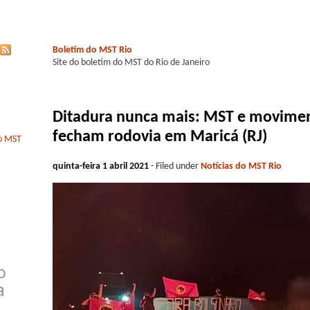
Boletim do MST Rio
Site do boletim do MST do Rio de Janeiro
Ditadura nunca mais: MST e movimen
fecham rodovia em Maricá (RJ)
do MST
quinta-feira 1 abril 2021
- Filed under
Notícias do MST Rio
o
a