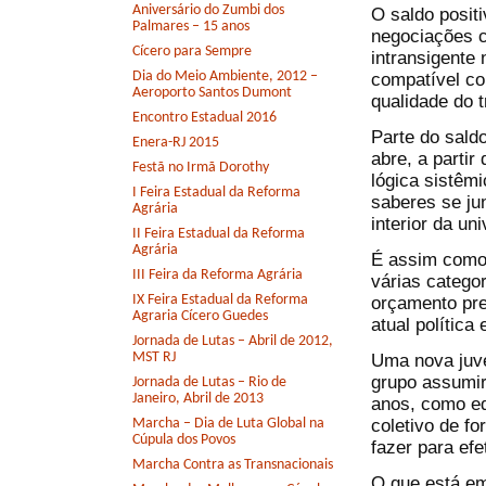
Aniversário do Zumbi dos
O saldo posit
Palmares – 15 anos
negociações c
Cícero para Sempre
intransigente 
Dia do Meio Ambiente, 2012 –
compatível co
Aeroporto Santos Dumont
qualidade do t
Encontro Estadual 2016
Parte do sald
Enera-RJ 2015
abre, a parti
Festã no Irmã Dorothy
lógica sistêmi
I Feira Estadual da Reforma
saberes se ju
Agrária
interior da un
II Feira Estadual da Reforma
Agrária
É assim como 
III Feira da Reforma Agrária
várias catego
IX Feira Estadual da Reforma
orçamento pre
Agraria Cícero Guedes
atual política
Jornada de Lutas – Abril de 2012,
MST RJ
Uma nova juve
grupo assumir
Jornada de Lutas – Rio de
Janeiro, Abril de 2013
anos, como ed
coletivo de fo
Marcha – Dia de Luta Global na
Cúpula dos Povos
fazer para efe
Marcha Contra as Transnacionais
O que está em