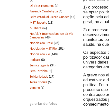
(4)
Direitos Humanos
(3)
1) o processo 
Fazenda Cambahyba
(4)
se optar polit
opção pela ed
Feira estadual Cícero Guedes
(15)
geral, no atu
MST Sudeste
(13)
Mulheres
(6)
2) o processo
Notíciais Internacionais e da Via
desenvolvimen
Campesina
(48)
manifestas pe
Notícias do Brasil
(98)
saúde, na ques
Notícias do MST Rio
(281)
Os aspectos p
Notícias do Rio
(148)
politizador da
Podcast
(8)
universidades
Sem categoria
(34)
categorias em
Sem Terrinha
(2)
A greve nos ab
Solidariedade
(17)
educativa: a 
Terra Crioula
(6)
política. Foi 
Veneno
(1)
processo que 
contra aquele
orquestrados p
galerias de fotos
conhecimento,