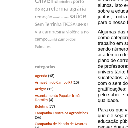
Oliveira
porto
petrobras
alunos. Isto e
reforma agrária
do açu
sobre a educ
saúde
juntos, contra
remoção
roseli nunes
para o nosso 
Sem Terrinha
TKCSA
UFRRJ
Algumas das c
via campesina
violência no
como categoria
campo
Zumbi dos
zumbi
trabalho em s
Palmares
sendo números
acadêmico de 
plano de carr
de professore
categorias
universitário;
Agenda
(18)
sucateados; a
Armazém do Campo RJ
(10)
com o sentido
gratificações;
Artigos
(15)
pelo saber e 
Assentamento Popular Irmã
qualidade.
Dorothy
(4)
Boletins
(77)
Para os que v
Campanha Contra os Agrotóxicos
que ele seja m
(56)
educação públ
Campanha de Plantio de Arvores
pensar duas c