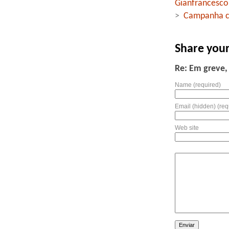
Gianfrancesco
>
Campanha co
Share you
Re: Em greve,
Name (required)
Email (hidden) (req
Web site