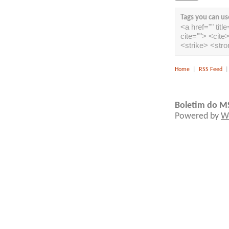
Tags you can us
<a href="" tit
cite=""> <cit
<strike> <str
Home
|
RSS Feed
Boletim do M
Powered by
W