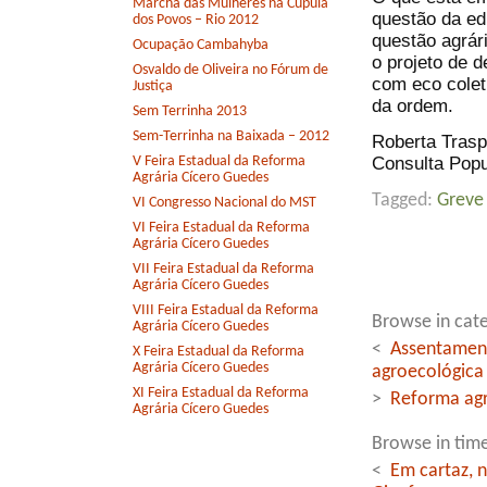
Marcha das Mulheres na Cúpula
questão da ed
dos Povos – Rio 2012
questão agrári
Ocupação Cambahyba
o projeto de 
Osvaldo de Oliveira no Fórum de
com eco coleti
Justiça
da ordem.
Sem Terrinha 2013
Sem-Terrinha na Baixada – 2012
Roberta Trasp
Consulta Popu
V Feira Estadual da Reforma
Agrária Cícero Guedes
Tagged:
Greve
VI Congresso Nacional do MST
VI Feira Estadual da Reforma
Agrária Cícero Guedes
VII Feira Estadual da Reforma
Agrária Cícero Guedes
VIII Feira Estadual da Reforma
Browse in cate
Agrária Cícero Guedes
<
Assentamen
X Feira Estadual da Reforma
Agrária Cícero Guedes
agroecológica
XI Feira Estadual da Reforma
>
Reforma agr
Agrária Cícero Guedes
Browse in time
<
Em cartaz, 