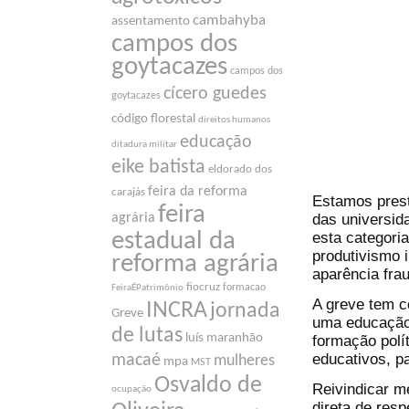
cambahyba
assentamento
campos dos
goytacazes
campos dos
cícero guedes
goytacazes
código florestal
direitos humanos
educação
ditadura militar
eike batista
eldorado dos
feira da reforma
carajás
Estamos prest
feira
das universid
agrária
estadual da
esta categori
produtivismo 
reforma agrária
aparência frau
fiocruz
formacao
FeiraÉPatrimônio
A greve tem c
INCRA
jornada
Greve
uma educação
de lutas
luís maranhão
formação polí
educativos, pa
macaé
mulheres
mpa
MST
Osvaldo de
Reivindicar m
ocupação
direta de resp