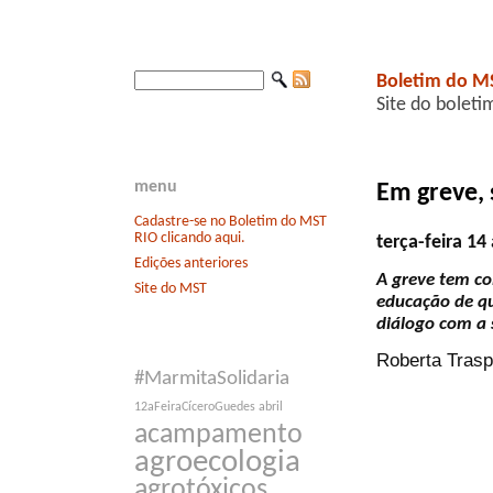
Boletim do M
Site do boleti
menu
Em greve,
Cadastre-se no Boletim do MST
RIO clicando aqui.
terça-feira 1
Edições anteriores
A greve tem co
Site do MST
educação de qu
diálogo com a 
Roberta Trasp
#MarmitaSolidaria
12aFeiraCíceroGuedes
abril
acampamento
agroecologia
agrotóxicos