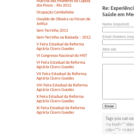
Marcha das Mulheres na Cúpula
dos Povos – Rio 2012
Re: Experiênci
Ocupação Cambahyba
Saúde em Medi
Osvaldo de Oliveira no Fórum de
Justiça
Name (required)
Sem Terrinha 2013
Email (hidden) (req
Sem-Terrinha na Baixada – 2012
V Feira Estadual da Reforma
Agrária Cícero Guedes
Web site
VI Congresso Nacional do MST
VI Feira Estadual da Reforma
Agrária Cícero Guedes
VII Feira Estadual da Reforma
Agrária Cícero Guedes
VIII Feira Estadual da Reforma
Agrária Cícero Guedes
X Feira Estadual da Reforma
Agrária Cícero Guedes
XI Feira Estadual da Reforma
Agrária Cícero Guedes
Tags you can us
<a href="" tit
cite=""> <cit