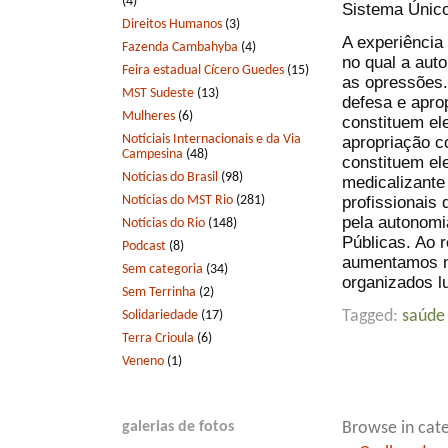
(4)
Sistema Únic
Direitos Humanos
(3)
A experiência
Fazenda Cambahyba
(4)
no qual a auto
Feira estadual Cícero Guedes
(15)
as opressões
MST Sudeste
(13)
defesa e aprop
Mulheres
(6)
constituem el
Notíciais Internacionais e da Via
apropriação c
Campesina
(48)
constituem e
Notícias do Brasil
(98)
medicalizante
Notícias do MST Rio
(281)
profissionais
pela autonomi
Notícias do Rio
(148)
Públicas. Ao 
Podcast
(8)
aumentamos no
Sem categoria
(34)
organizados l
Sem Terrinha
(2)
Solidariedade
(17)
Tagged:
saúde
Terra Crioula
(6)
Veneno
(1)
galerias de fotos
Browse in cate