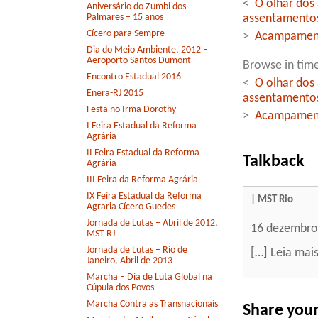
<
O olhar dos
Aniversário do Zumbi dos
Palmares – 15 anos
assentamento
Cícero para Sempre
>
Acampamento
Dia do Meio Ambiente, 2012 –
Aeroporto Santos Dumont
Browse in time
Encontro Estadual 2016
<
O olhar dos
Enera-RJ 2015
assentamento
Festã no Irmã Dorothy
>
Acampamento
I Feira Estadual da Reforma
Agrária
II Feira Estadual da Reforma
Talkback
Agrária
III Feira da Reforma Agrária
IX Feira Estadual da Reforma
| MST Rio
Agraria Cícero Guedes
Jornada de Lutas – Abril de 2012,
16 dezembro
MST RJ
Jornada de Lutas – Rio de
[…] Leia mai
Janeiro, Abril de 2013
Marcha – Dia de Luta Global na
Cúpula dos Povos
Marcha Contra as Transnacionais
Share you