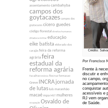
cambahyba
assentamento
campos dos
goytacazes
campos dos
cícero guedes
goytacazes
código florestal
direitos humanos
educação
ditadura militar
eike batista
eldorado dos
Crédito: Salva
feira da reforma
carajás
feira
agrária
Por Francisco 
estadual da
reforma agrária
Frente à nece
discutir e en
fiocruz
formacao
FeiraÉPatrimônio
no campo, org
INCRA
jornada
Greve
acampamentos
de lutas
conquistar au
luís maranhão
acessíveis e 
macaé
mulheres
mpa
MST
RJ vem organ
Osvaldo de
de Saúde.
ocupação