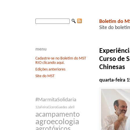
Boletim do M
Site do boleti
menu
Experiênci
Curso de 
Cadastre-se no Boletim do MST
RIO clicando aqui.
Chinesas
Edições anteriores
Site do MST
quarta-feira 
#MarmitaSolidaria
12aFeiraCíceroGuedes
abril
acampamento
agroecologia
agrotóxicos