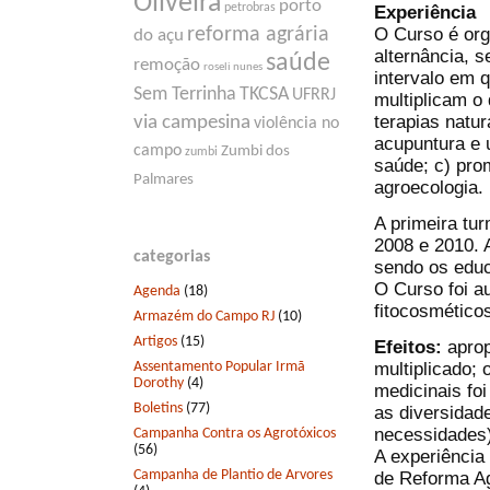
Oliveira
porto
petrobras
Experiência
O Curso é org
reforma agrária
do açu
alternância, 
saúde
remoção
roseli nunes
intervalo em 
Sem Terrinha
TKCSA
UFRRJ
multiplicam o
terapias natur
via campesina
violência no
acupuntura e u
campo
Zumbi dos
zumbi
saúde; c) pro
Palmares
agroecologia.
A primeira tu
2008 e 2010. 
categorias
sendo os educ
O Curso foi a
Agenda
(18)
fitocosmético
Armazém do Campo RJ
(10)
Artigos
(15)
Efeitos:
aprop
Assentamento Popular Irmã
multiplicado;
Dorothy
(4)
medicinais fo
Boletins
(77)
as diversidade
necessidades)
Campanha Contra os Agrotóxicos
(56)
A experiência 
Campanha de Plantio de Arvores
de Reforma A