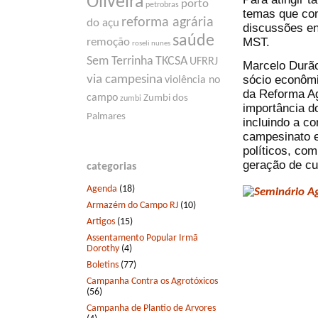
Oliveira
porto
petrobras
temas que con
reforma agrária
do açu
discussões en
saúde
MST.
remoção
roseli nunes
Sem Terrinha
TKCSA
UFRRJ
Marcelo Durão
sócio econômi
via campesina
violência no
da Reforma Ag
campo
Zumbi dos
zumbi
importância d
Palmares
incluindo a c
campesinato 
políticos, co
geração de cu
categorias
Agenda
(18)
Armazém do Campo RJ
(10)
Artigos
(15)
Assentamento Popular Irmã
Dorothy
(4)
Boletins
(77)
Campanha Contra os Agrotóxicos
(56)
Campanha de Plantio de Arvores