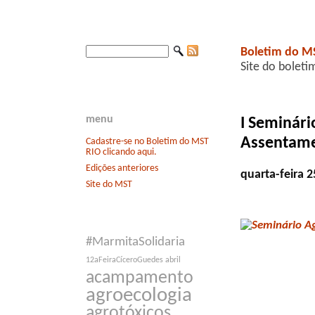
Boletim do M
Site do boleti
menu
I Seminári
Assentame
Cadastre-se no Boletim do MST
RIO clicando aqui.
Edições anteriores
quarta-feira 
Site do MST
#MarmitaSolidaria
12aFeiraCíceroGuedes
abril
acampamento
agroecologia
agrotóxicos