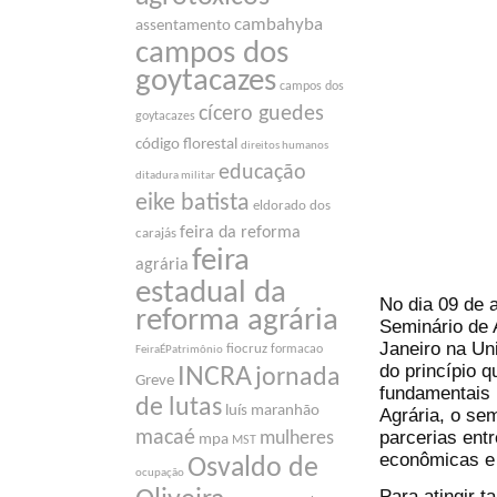
cambahyba
assentamento
campos dos
goytacazes
campos dos
cícero guedes
goytacazes
código florestal
direitos humanos
educação
ditadura militar
eike batista
eldorado dos
feira da reforma
carajás
feira
agrária
estadual da
No dia 09 de
reforma agrária
Seminário de 
Janeiro na Un
fiocruz
formacao
FeiraÉPatrimônio
do princípio 
INCRA
jornada
Greve
fundamentais
de lutas
luís maranhão
Agrária, o se
parcerias entr
macaé
mulheres
mpa
MST
econômicas e 
Osvaldo de
ocupação
Para atingir t