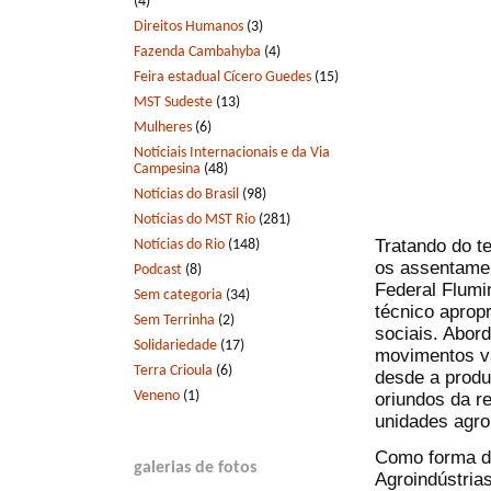
(4)
Direitos Humanos
(3)
Fazenda Cambahyba
(4)
Feira estadual Cícero Guedes
(15)
MST Sudeste
(13)
Mulheres
(6)
Notíciais Internacionais e da Via
Campesina
(48)
Notícias do Brasil
(98)
Notícias do MST Rio
(281)
Tratando do t
Notícias do Rio
(148)
os assentamen
Podcast
(8)
Federal Flumi
Sem categoria
(34)
técnico aprop
Sem Terrinha
(2)
sociais. Abor
Solidariedade
(17)
movimentos va
Terra Crioula
(6)
desde a produ
Veneno
(1)
oriundos da r
unidades agroi
Como forma de
galerias de fotos
Agroindústria