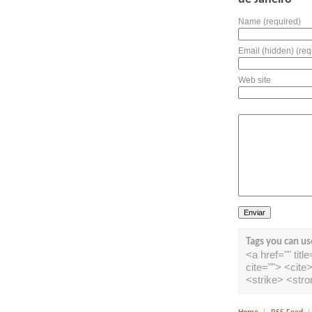
Name (required)
Email (hidden) (req
Web site
Tags you can us
<a href="" tit
cite=""> <cit
<strike> <str