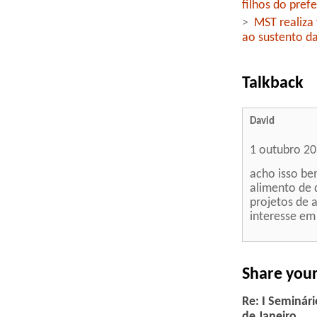
filhos do pref
>
MST realiza 
ao sustento da
Talkback
David
1 outubro 2
acho isso be
alimento de 
projetos de 
interesse em 
Share you
Re: I Seminár
de Janeiro