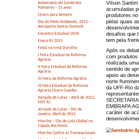
Vilson Santim
Aniversário do Zumbi dos
Palmares – 15 anos
acumuladas p
produtores no 
Cícero para Sempre
pelas quais a
Dia do Meio Ambiente, 2012 –
Aeroporto Santos Dumont
desenvolvimen
desafios que 
Encontro Estadual 2016
tem pela frent
Enera-RJ 2015
Festã no Irmã Dorothy
Após os debat
I Feira Estadual da Reforma
com produtos 
Agrária
realizada uma
II Feira Estadual da Reforma
sentido de ap
Agrária
apoio ao dese
III Feira da Reforma Agrária
norte flumine
IX Feira Estadual da Reforma
da UFF-Rio da
Agraria Cícero Guedes
representant
Jornada de Lutas – Abril de 2012,
SECRETARIA
MST RJ
EMBRAPA AGRO
Jornada de Lutas – Rio de
caráter de ac
Janeiro, Abril de 2013
desenvolvimen
Marcha – Dia de Luta Global na
Cúpula dos Povos
Marcha Contra as Transnacionais