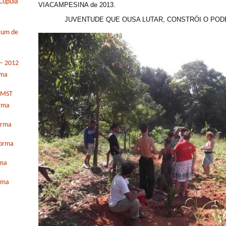
Cúpula
VIACAMPESINA de 2013.
JUVENTUDE QUE OUSA LUTAR, CONSTRÓI O POD
órum de
 – 2012
rma
o MST
orma
orma
forma
rma
orma