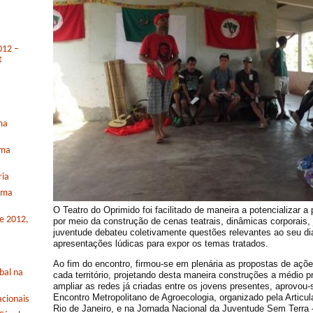
012 –
t
ma
rma
ria
orma
O Teatro do Oprimido foi facilitado de maneira a potencializar a
de 2012,
por meio da construção de cenas teatrais, dinâmicas corporais, 
juventude debateu coletivamente questões relevantes ao seu dia
apresentações lúdicas para expor os temas tratados.
Ao fim do encontro, firmou-se em plenária as propostas de açõe
bal na
cada território, projetando desta maneira construções a médio p
ampliar as redes já criadas entre os jovens presentes, aprovou-
Encontro Metropolitano de Agroecologia, organizado pela Articu
cionais
Rio de Janeiro, e na Jornada Nacional da Juventude Sem Terra