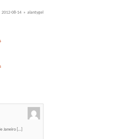
2012-08-14 » alantygel
s
s
e Janeiro […]