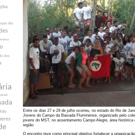
yba
mpos dos
des
humanos
ão
do dos
a
ária
macao
nada
Entre os dias 27 e 29 de julho ocorreu, no estado do Rio de Jane
nhão
Jovens do Campo da Baixada Fluminense, organizado pelo coleti
heres
jovens do MST, no assentamento Campo Alegre, área histórica da
região.
de
O encontro teve como principal objetivo fortalecer a organização