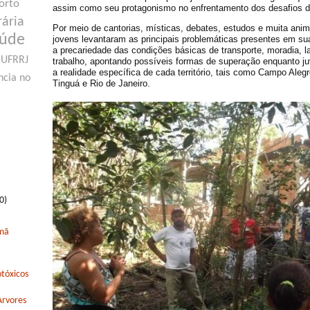
orto
assim como seu protagonismo no enfrentamento dos desafios da a
rária
Por meio de cantorias, místicas, debates, estudos e muita ani
aúde
jovens levantaram as principais problemáticas presentes em 
a precariedade das condições básicas de transporte, moradia, l
UFRRJ
trabalho, apontando possíveis formas de superação enquanto ju
a realidade específica de cada território, tais como Campo Aleg
ncia no
Tinguá e Rio de Janeiro.
0)
rmã
tóxicos
Arvores