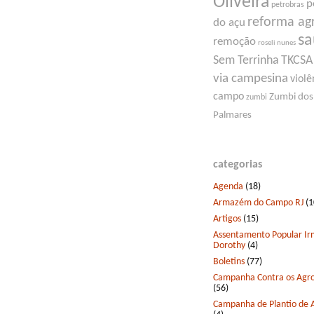
Oliveira
p
petrobras
reforma ag
do açu
s
remoção
roseli nunes
Sem Terrinha
TKCSA
via campesina
violê
campo
Zumbi dos
zumbi
Palmares
categorias
Agenda
(18)
Armazém do Campo RJ
(1
Artigos
(15)
Assentamento Popular I
Dorothy
(4)
Boletins
(77)
Campanha Contra os Agro
(56)
Campanha de Plantio de 