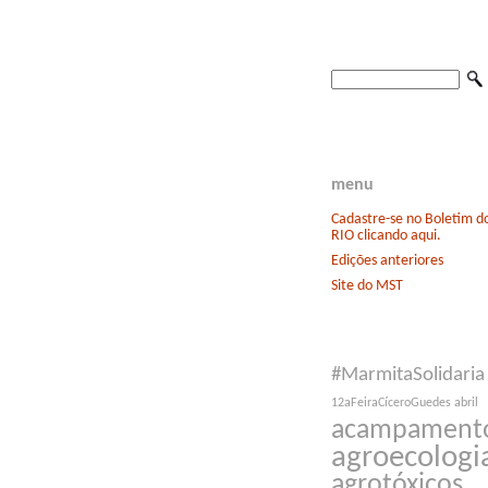
menu
Cadastre-se no Boletim 
RIO clicando aqui.
Edições anteriores
Site do MST
#MarmitaSolidaria
12aFeiraCíceroGuedes
abril
acampament
agroecologi
agrotóxicos