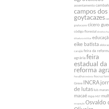
cambah
assentamento
campos dos
goytacazes
ca
cícero gue
goytacazes
código florestal
direitos 
educaç
ditadura militar
eike batista
eldora
feira da reform
carajás
feira
agrária
estadual da
reforma agr
fiocruz
for
FeiraÉPatrimônio
INCRA
jor
Greve
de lutas
luís mara
macaé
mul
mpa
MST
Osvaldo 
ocupação