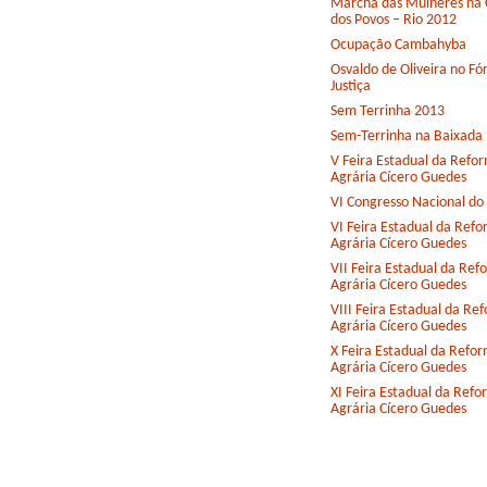
Marcha das Mulheres na 
dos Povos – Rio 2012
Ocupação Cambahyba
Osvaldo de Oliveira no F
Justiça
Sem Terrinha 2013
Sem-Terrinha na Baixada
V Feira Estadual da Refo
Agrária Cícero Guedes
VI Congresso Nacional d
VI Feira Estadual da Ref
Agrária Cícero Guedes
VII Feira Estadual da Ref
Agrária Cícero Guedes
VIII Feira Estadual da Re
Agrária Cícero Guedes
X Feira Estadual da Refo
Agrária Cícero Guedes
XI Feira Estadual da Ref
Agrária Cícero Guedes