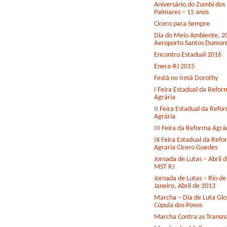
Aniversário do Zumbi dos
Palmares – 15 anos
Cícero para Sempre
Dia do Meio Ambiente, 2
Aeroporto Santos Dumon
Encontro Estadual 2016
Enera-RJ 2015
Festã no Irmã Dorothy
I Feira Estadual da Refor
Agrária
II Feira Estadual da Refo
Agrária
III Feira da Reforma Agrá
IX Feira Estadual da Ref
Agraria Cícero Guedes
Jornada de Lutas – Abril 
MST RJ
Jornada de Lutas – Rio de
Janeiro, Abril de 2013
Marcha – Dia de Luta Glo
Cúpula dos Povos
Marcha Contra as Transna