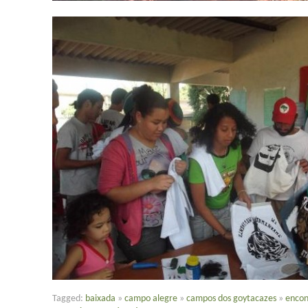
Tagged:
baixada
»
campo alegre
»
campos dos goytacazes
»
encon