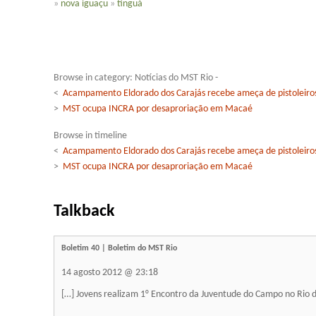
»
nova iguaçu
»
tinguá
Browse in category: Notícias do MST Rio -
<
Acampamento Eldorado dos Carajás recebe ameça de pistoleiro
>
MST ocupa INCRA por desaproriação em Macaé
Browse in timeline
<
Acampamento Eldorado dos Carajás recebe ameça de pistoleiro
>
MST ocupa INCRA por desaproriação em Macaé
Talkback
Boletim 40 | Boletim do MST Rio
14 agosto 2012 @ 23:18
[…] Jovens realizam 1° Encontro da Juventude do Campo no Rio d