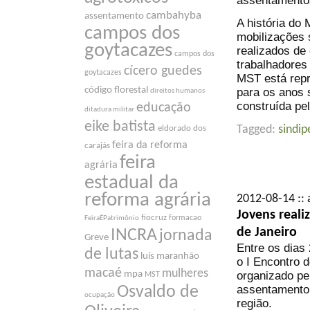
assentamentos
cambahyba
assentamento
A história do
campos dos
mobilizações 
goytacazes
realizados de
campos dos
trabalhadores
cícero guedes
goytacazes
MST está repre
código florestal
para os anos 
direitos humanos
construída pel
educação
ditadura militar
eike batista
Tagged:
sindip
eldorado dos
feira da reforma
carajás
feira
agrária
estadual da
reforma agrária
2012-08-14 :: 
Jovens real
fiocruz
formacao
FeiraÉPatrimônio
de Janeiro
INCRA
jornada
Greve
Entre os dias 
de lutas
luís maranhão
o I Encontro 
macaé
mulheres
organizado pel
mpa
MST
assentamento 
Osvaldo de
ocupação
região.