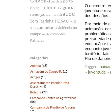
Oliveira
porto
petrobras
O encontro tev
reforma agrária
do açu
juventude rur
saúde
remoção
dos desafios d
roseli nunes
Sem Terrinha
TKCSA
UFRRJ
Por meio de c
via campesina
violência no
animação, cer
problemática
campo
Zumbi dos
zumbi
precariedade 
Palmares
educação e tr
enquanto juve
território, t
Rio de Janeiro
categorias
Agenda
(18)
Tagged:
baixa
Armazém do Campo RJ
(10)
»
juventude
»
Artigos
(15)
Assentamento Popular Irmã
Dorothy
(4)
Boletins
(77)
Campanha Contra os Agrotóxicos
(56)
Campanha de Plantio de Arvores