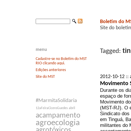
Boletim do M
Site do boleti
ti
menu
Tagged:
Cadastre-se no Boletim do MST
RIO clicando aqui.
Edições anteriores
2012-10-12 :: 
Site do MST
Movimento S
Durante os dia
espaço de for
#MarmitaSolidaria
Movimento dos
(MST-RJ). O 
12aFeiraCíceroGuedes
abril
Sindicato dos
acampamento
em Tinguá, Ba
agroecologia
militantes d
agrotóxicos