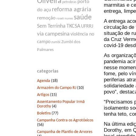
Oliveira
porto
petrobras
marmitas e ce
reforma agrária
do açu
entrega, limp
saúde
remoção
roseli nunes
A entrega aco
Sem Terrinha
TKCSA
UFRRJ
circulação de
situação de r
via campesina
violência no
da Cruz Verme
campo
Zumbi dos
zumbi
covid-19 desde
Palmares
As organizaçõ
pandemia acir
nesse momento
categorias
fome, pelo vír
periferias atr
Agenda
(18)
solidariedade 
Armazém do Campo RJ
(10)
povo”, destac
Artigos
(15)
“Precisamos p
Assentamento Popular Irmã
Dorothy
(4)
isolamento soc
Boletins
(77)
tenha teto, co
Campanha Contra os Agrotóxicos
Na última edi
(56)
Dorothy, em Q
Campanha de Plantio de Arvores