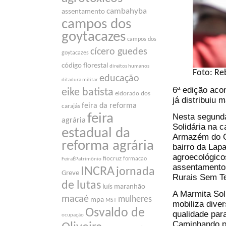
cambahyba
assentamento
campos dos
goytacazes
campos dos
cícero guedes
goytacazes
código florestal
direitos humanos
Foto: Re
educação
ditadura militar
6ª edição aco
eike batista
eldorado dos
já distribuiu 
feira da reforma
carajás
feira
Nesta segunda
agrária
Solidária na c
estadual da
Armazém do C
reforma agrária
bairro da Lap
agroecológicos
fiocruz
formacao
FeiraÉPatrimônio
assentamento
INCRA
jornada
Greve
Rurais Sem Te
de lutas
luís maranhão
A Marmita Sol
macaé
mulheres
mpa
MST
mobiliza diver
Osvaldo de
qualidade par
ocupação
Caminhando pa