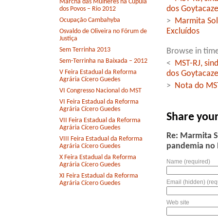
Marcha das Mulheres na Cúpula
dos Goytacaze
dos Povos – Rio 2012
Ocupação Cambahyba
>
Marmita Sol
Excluídos
Osvaldo de Oliveira no Fórum de
Justiça
Sem Terrinha 2013
Browse in time
Sem-Terrinha na Baixada – 2012
<
MST-RJ, sind
V Feira Estadual da Reforma
dos Goytacaze
Agrária Cícero Guedes
>
Nota do MST
VI Congresso Nacional do MST
VI Feira Estadual da Reforma
Agrária Cícero Guedes
Share you
VII Feira Estadual da Reforma
Agrária Cícero Guedes
Re: Marmita S
VIII Feira Estadual da Reforma
pandemia no 
Agrária Cícero Guedes
X Feira Estadual da Reforma
Name (required)
Agrária Cícero Guedes
XI Feira Estadual da Reforma
Email (hidden) (req
Agrária Cícero Guedes
Web site