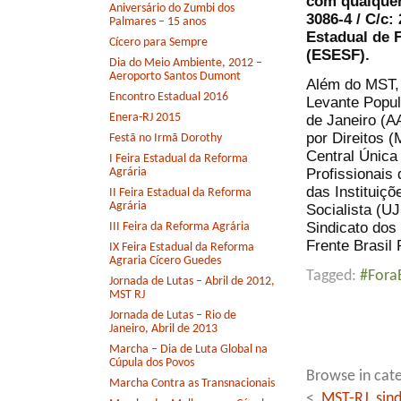
com qualquer
Aniversário do Zumbi dos
3086-4 / C/c:
Palmares – 15 anos
Estadual de 
Cícero para Sempre
(ESESF).
Dia do Meio Ambiente, 2012 –
Aeroporto Santos Dumont
Além do MST,
Encontro Estadual 2016
Levante Popul
Enera-RJ 2015
de Janeiro (A
por Direitos 
Festã no Irmã Dorothy
Central Única
I Feira Estadual da Reforma
Agrária
Profissionais
das Instituiç
II Feira Estadual da Reforma
Agrária
Socialista (UJ
Sindicato dos
III Feira da Reforma Agrária
Frente Brasil 
IX Feira Estadual da Reforma
Agraria Cícero Guedes
Tagged:
#Fora
Jornada de Lutas – Abril de 2012,
MST RJ
Jornada de Lutas – Rio de
Janeiro, Abril de 2013
Marcha – Dia de Luta Global na
Cúpula dos Povos
Browse in cate
Marcha Contra as Transnacionais
<
MST-RJ, sind