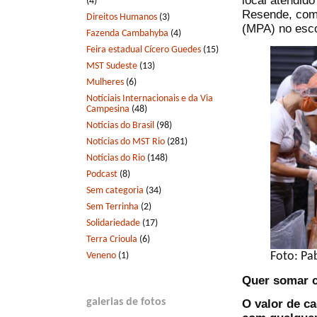
local atendid
(4)
Resende, com
Direitos Humanos
(3)
(MPA) no esco
Fazenda Cambahyba
(4)
Feira estadual Cícero Guedes
(15)
MST Sudeste
(13)
Mulheres
(6)
Notíciais Internacionais e da Via
Campesina
(48)
Notícias do Brasil
(98)
Notícias do MST Rio
(281)
Notícias do Rio
(148)
Podcast
(8)
Sem categoria
(34)
Sem Terrinha
(2)
Solidariedade
(17)
Terra Crioula
(6)
Veneno
(1)
Foto: Pa
Quer somar c
galerias de fotos
O valor de ca