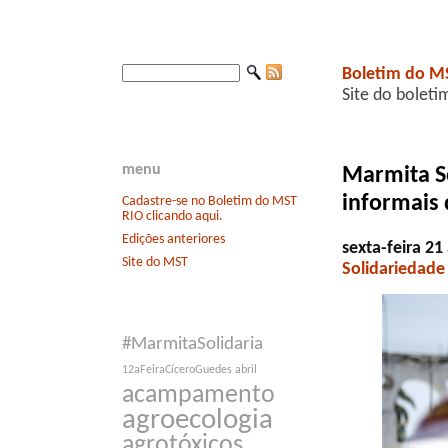
Boletim do M
Site do boleti
menu
Marmita So
informais
Cadastre-se no Boletim do MST
RIO clicando aqui.
Edições anteriores
sexta-feira 2
Site do MST
Solidariedade
#MarmitaSolidaria
12aFeiraCíceroGuedes
abril
acampamento
agroecologia
agrotóxicos