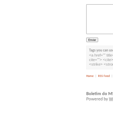
Tags you can us
<a href="" tit
cite=""> <cit
<strike> <str
Home
|
RSS Feed
Boletim do M
Powered by
W