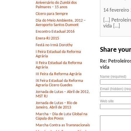
Aniversário do Zumbi dos
Palmares – 15 anos
14 fevereiro
Cícero para Sempre
[…] Petroleir
Dia do Meio Ambiente, 2012 –
Aeroporto Santos Dumont
vida […]
Encontro Estadual 2016
Enera-RJ 2015
Festã no Irmã Dorothy
Share you
I Feira Estadual da Reforma
Agrária
Re: Petroleiro
II Feira Estadual da Reforma
vida
Agrária
III Feira da Reforma Agrária
Name (required)
IX Feira Estadual da Reforma
Agraria Cícero Guedes
Email (hidden) (req
Jornada de Lutas – Abril de 2012,
MST RJ
Web site
Jornada de Lutas – Rio de
Janeiro, Abril de 2013
Marcha – Dia de Luta Global na
Cúpula dos Povos
Marcha Contra as Transnacionais