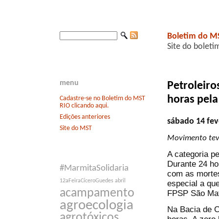
Boletim do M
Site do boleti
menu
Petroleiro
horas pela
Cadastre-se no Boletim do MST
RIO clicando aqui.
Edições anteriores
sábado 14 fev
Site do MST
Movimento teve
A categoria pe
Durante 24 ho
#MarmitaSolidaria
com as mortes
12aFeiraCíceroGuedes
abril
especial a qu
acampamento
FPSP São Math
agroecologia
Na Bacia de 
agrotóxicos