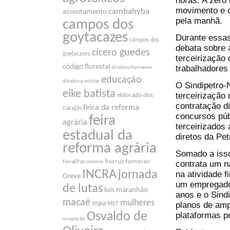
horas. A zero
movimento e o
cambahyba
assentamento
pela manhã.
campos dos
goytacazes
Durante essas
campos dos
debata sobre 
cícero guedes
goytacazes
terceirização
código florestal
trabalhadores
direitos humanos
educação
ditadura militar
O Sindipetro-
eike batista
terceirização
eldorado dos
contratação d
feira da reforma
carajás
concursos púb
feira
agrária
terceirizados
estadual da
diretos da Pe
reforma agrária
Somado a isso
fiocruz
formacao
contrata um n
FeiraÉPatrimônio
INCRA
jornada
na atividade 
Greve
um empregado 
de lutas
luís maranhão
anos e o Sind
macaé
mulheres
mpa
planos de amp
MST
plataformas pr
Osvaldo de
ocupação