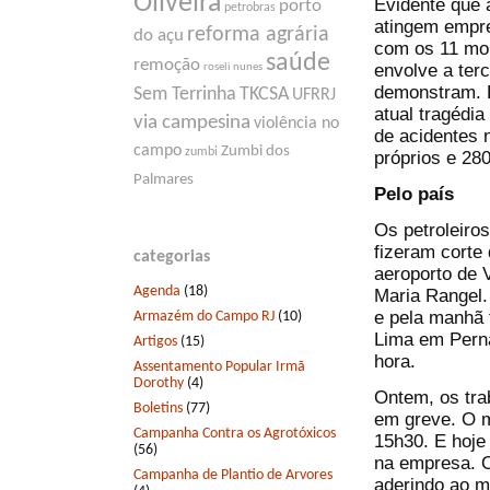
Oliveira
Evidente que 
porto
petrobras
atingem empre
reforma agrária
do açu
com os 11 mor
saúde
remoção
envolve a ter
roseli nunes
demonstram. D
Sem Terrinha
TKCSA
UFRRJ
atual tragédi
via campesina
violência no
de acidentes 
campo
Zumbi dos
zumbi
próprios e 280
Palmares
Pelo país
Os petroleiros
fizeram corte
categorias
aeroporto de 
Agenda
(18)
Maria Rangel.
e pela manhã 
Armazém do Campo RJ
(10)
Lima em Perna
Artigos
(15)
hora.
Assentamento Popular Irmã
Dorothy
(4)
Ontem, os tra
Boletins
(77)
em greve. O m
Campanha Contra os Agrotóxicos
15h30. E hoje
(56)
na empresa. O
Campanha de Plantio de Arvores
aderindo ao m