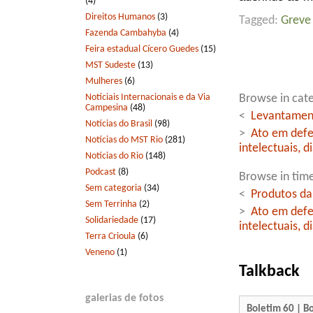
(4)
Direitos Humanos
(3)
Tagged:
Greve
Fazenda Cambahyba
(4)
Feira estadual Cícero Guedes
(15)
MST Sudeste
(13)
Mulheres
(6)
Notíciais Internacionais e da Via
Browse in cate
Campesina
(48)
<
Levantament
Notícias do Brasil
(98)
>
Ato em defes
Notícias do MST Rio
(281)
intelectuais, d
Notícias do Rio
(148)
Podcast
(8)
Browse in time
Sem categoria
(34)
<
Produtos da
Sem Terrinha
(2)
>
Ato em defes
Solidariedade
(17)
intelectuais, d
Terra Crioula
(6)
Veneno
(1)
Talkback
galerias de fotos
Boletim 60 | B