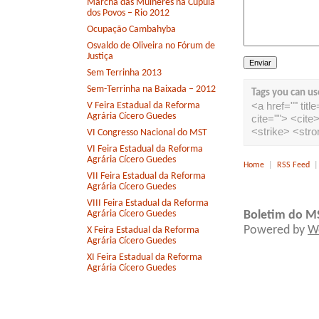
Marcha das Mulheres na Cúpula
dos Povos – Rio 2012
Ocupação Cambahyba
Osvaldo de Oliveira no Fórum de
Justiça
Sem Terrinha 2013
Sem-Terrinha na Baixada – 2012
Tags you can us
<a href="" tit
V Feira Estadual da Reforma
Agrária Cícero Guedes
cite=""> <cit
<strike> <str
VI Congresso Nacional do MST
VI Feira Estadual da Reforma
Agrária Cícero Guedes
Home
|
RSS Feed
VII Feira Estadual da Reforma
Agrária Cícero Guedes
VIII Feira Estadual da Reforma
Agrária Cícero Guedes
Boletim do M
Powered by
W
X Feira Estadual da Reforma
Agrária Cícero Guedes
XI Feira Estadual da Reforma
Agrária Cícero Guedes