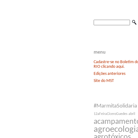
menu
Cadastre-se no Boletim 
RIO clicando aqui.
Edições anteriores
Site do MST
#MarmitaSolidaria
12aFeiraCíceroGuedes
abril
acampament
agroecologi
agrotóxicos