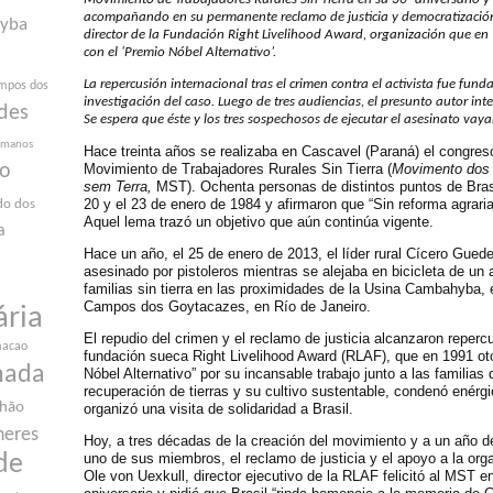
acompañando en su permanente reclamo de justicia y democratización”
yba
director de la Fundación Right Livelihood Award, organización que en
con el ‘Premio Nóbel Alternativo’.
La repercusión internacional tras el crimen contra el activista fue fund
mpos dos
investigación del caso. Luego de tres audiencias, el presunto autor int
des
Se espera que éste y los tres sospechosos de ejecutar el asesinato vaya
humanos
Hace treinta años se realizaba en Cascavel (Paraná) el congres
Movimiento de Trabajadores Rurales Sin Tierra (
Movimento dos 
ão
sem Terra,
MST). Ochenta personas de distintos puntos de Brasi
20 y el 23 de enero de 1984 y afirmaron que “Sin reforma agrari
do dos
Aquel lema trazó un objetivo que aún continúa vigente.
a
Hace un año, el 25 de enero de 2013, el líder rural Cícero Gued
asesinado por pistoleros mientras se alejaba en bicicleta de un
familias sin tierra en las proximidades de la Usina Cambahyba, 
Campos dos Goytacazes, en Río de Janeiro.
ária
El repudio del crimen y el reclamo de justicia alcanzaron repercu
macao
fundación sueca Right Livelihood Award (RLAF), que en 1991 ot
nada
Nóbel Alternativo” por su incansable trabajo junto a las familias
recuperación de tierras y su cultivo sustentable, condenó enérg
nhão
organizó una visita de solidaridad a Brasil.
heres
Hoy, a tres décadas de la creación del movimiento y a un año de
uno de sus miembros, el reclamo de justicia y el apoyo a la org
de
Ole von Uexkull, director ejecutivo de la RLAF felicitó al MST e