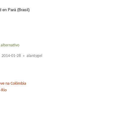
d en Pará (Brasil)
 alternativo
2014-01-28 » alantygel
eve na Colômbia
 Rio