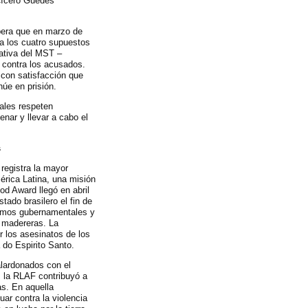
 Cícero Guedes
pera que en marzo de
tra los cuatro supuestos
tativa del MST –
o contra los acusados.
 con satisfacción que
úe en prisión.
ales respeten
enar y llevar a cabo el
s
registra la mayor
érica Latina, una misión
od Award llegó en abril
tado brasilero el fin de
ismos gubernamentales y
y madereras. La
r los asesinatos de los
 do Espirito Santo.
alardonados con el
, la RLAF contribuyó a
s. En aquella
uar contra la violencia