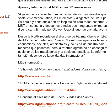
que afecta a los líderes sociales y dar visibilidad a los conflictos
Apoyo y felicitación al MST en su 30° aniversario
“A pesar de la creciente criminalización de los movimientos que l
edes
(15)
social en América Latina, los miembros y dirigentes del MST pe
Su coraje y constancia son de inspiración para todos nosotros
MST en su lucha y deseamos a todos sus integrantes éxitos en
dice la carta firmada por Ole von Uexkull que fue enviada ayer 
 da Via
Desde la RLAF recordaron el discurso de Fátima Ribeiro en 1991,
del MST en el Parlamento Sueco: “La reforma agraria es la solu
económicos, sociales, ambientales y políticos de nuestro país
maneras que podamos, pero la reforma agraria no se conseguirá
accionar de los trabajadores y la sociedad brasilera. La reforma 
también depende de la solidaridad internacional”.
Más información:
* Sitio web del
Movimento dos Trabalhadores Rurais sem Terra,
http://www.mst.org.br/
* El MST en el sitio web de la Fundación Right Livelihood Award
http://www.rightlivelihood.org/mst.html
* Condena al asesinato de Cícero Guedes dos Santos
http://www.rightlivelihood.org/fileadmin/Files/PDF/PR_Spa