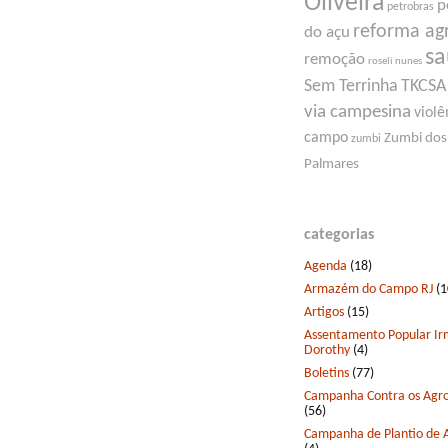
Oliveira
p
petrobras
reforma ag
do açu
s
remoção
roseli nunes
Sem Terrinha
TKCSA
via campesina
violê
campo
Zumbi dos
zumbi
Palmares
categorias
Agenda
(18)
Armazém do Campo RJ
(1
Artigos
(15)
Assentamento Popular I
Dorothy
(4)
Boletins
(77)
Campanha Contra os Agro
(56)
Campanha de Plantio de 