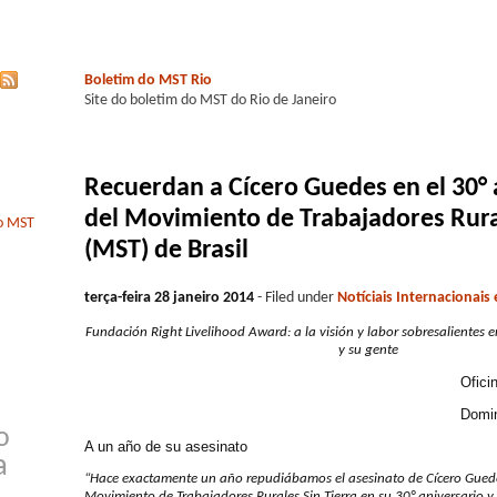
Boletim do MST Rio
Site do boletim do MST do Rio de Janeiro
Recuerdan a Cícero Guedes en el 30° 
del Movimiento de Trabajadores Rural
do MST
(MST) de Brasil
terça-feira 28 janeiro 2014
- Filed under
Notíciais Internacionais
Fundación Right Livelihood Award: a la visión y labor sobresalientes 
y su gente
Ofici
Domin
o
A un año de su asesinato
a
“Hace exactamente un año repudiábamos el asesinato de Cícero Guedes
Movimiento de Trabajadores Rurales Sin Tierra en su 30° aniversario y