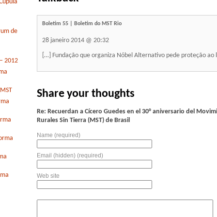
Cúpula
Boletim 55 | Boletim do MST Rio
órum de
28 janeiro 2014 @ 20:32
[…] Fundação que organiza Nóbel Alternativo pede proteção ao l
 – 2012
rma
o MST
Share your thoughts
orma
Re: Recuerdan a Cícero Guedes en el 30° aniversario del Movim
orma
Rurales Sin Tierra (MST) de Brasil
Name (required)
forma
Email (hidden) (required)
rma
orma
Web site