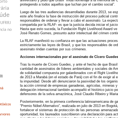
aniversario y pidió que Brasil “rinda homenaje a la memoria de
orto
protegiendo a todos aquellos que luchan por el cambio social”.
rária
Luego de las tres audiencias desarrolladas durante 2013, se es
aúde
este año finalice la fase de instrucción del proceso judicial con
responsables de ordenar y llevar a cabo el asesinato. La expec
UFRRJ
compartida por la RLAF- es que la justicia decida iniciar el juici
Hasta que esto suceda, la Fundación Right Livelihood Award ve
ncia no
José Renato Gomes, presunto autor intelectual del crimen contin
La RLAF manifestó su confianza en que las actuaciones proces
estrictamente las leyes de Brasil, y que los responsables de ord
asesinato rindan cuentas por sus crímenes.
Acciones internacionales por el asesinato de Cícero Guede
Tras la muerte de Cícero Guedes, y ante el hecho de que Brasil 
cantidad de asesinatos de líderes ambientales y sociales de Am
de solidaridad compuesta por galardonados con el Right Liveliho
0)
de 2013 a Marabá (en el estado de Pará) con el fin de exigir al es
la impunidad. Desde allí denunciaron la pasividad de los organ
la acción criminal de empresas ganaderas, agrícolas, mineras 
rmã
delegación internacional también acompañó el histórico juicio po
defensores de la selva amazónica, José Claudio Ribeiro y Maria
Posteriormente, en la primera conferencia latinoamericana de g
tóxicos
“Premio Nóbel Alternativo”, realizada en julio de 2013 en Bogotá
fortalecer el sistemas de protección de las personas amenazada
oportunidad, los laureados suscribieron una declaración para act
Arvores