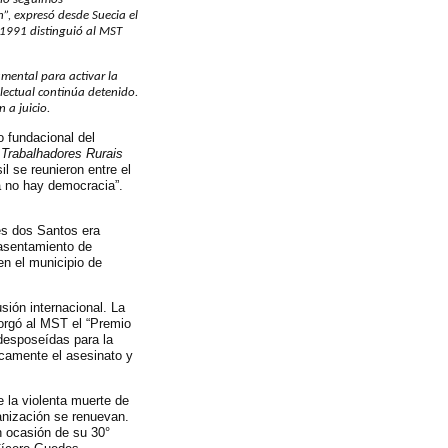
, expresó desde Suecia el
 1991 distinguió al MST
amental para activar la
electual continúa detenido.
n a juicio.
o fundacional del
Trabalhadores Rurais
l se reunieron entre el
a no hay democracia”.
es dos Santos era
 asentamiento de
en el municipio de
sión internacional. La
orgó al MST el “Premio
 desposeídas para la
icamente el asesinato y
 la violenta muerte de
anización se renuevan.
n ocasión de su 30°