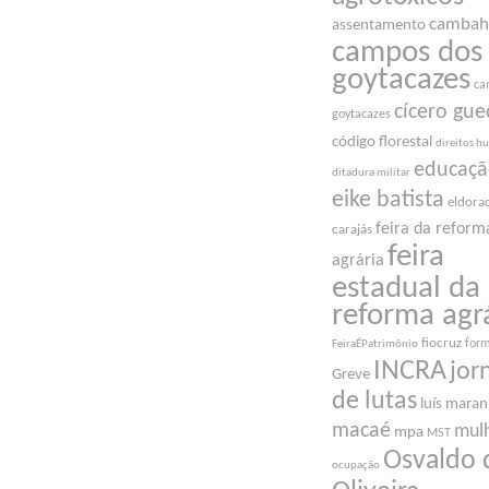
cambah
assentamento
campos dos
goytacazes
ca
cícero gue
goytacazes
código florestal
direitos 
educaç
ditadura militar
eike batista
eldora
feira da reform
carajás
feira
agrária
estadual da
reforma agr
fiocruz
for
FeiraÉPatrimônio
INCRA
jor
Greve
de lutas
luís mara
macaé
mul
mpa
MST
Osvaldo 
ocupação