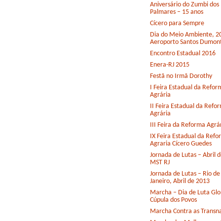
Aniversário do Zumbi dos
Palmares – 15 anos
Cícero para Sempre
Dia do Meio Ambiente, 2
Aeroporto Santos Dumon
Encontro Estadual 2016
Enera-RJ 2015
Festã no Irmã Dorothy
I Feira Estadual da Refor
Agrária
II Feira Estadual da Refo
Agrária
III Feira da Reforma Agrá
IX Feira Estadual da Ref
Agraria Cícero Guedes
Jornada de Lutas – Abril 
MST RJ
Jornada de Lutas – Rio de
Janeiro, Abril de 2013
Marcha – Dia de Luta Glo
Cúpula dos Povos
Marcha Contra as Transna