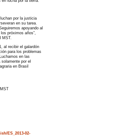
 en lucha por la tierra.
uchan por la justicia
rseveran en su tarea.
. Seguiremos apoyando al
 los próximos años”,
al MST.
 al recibir el galardón
ción para los problemas
. Luchamos en las
 solamente por el
agraria en Brasil
MST
nish/ES_2013-02-