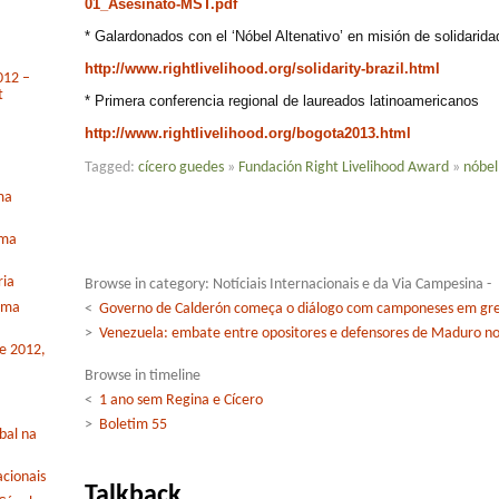
01_Asesinato-MST.pdf
* Galardonados con el ‘Nóbel Altenativo’ en misión de solidarida
http://www.rightlivelihood.org/solidarity-brazil.html
012 –
t
* Primera conferencia regional de laureados latinoamericanos
http://www.rightlivelihood.org/bogota2013.html
Tagged:
cícero guedes
»
Fundación Right Livelihood Award
»
nóbel
ma
rma
ria
Browse in category: Notíciais Internacionais e da Via Campesina -
orma
<
Governo de Calderón começa o diálogo com camponeses em gr
>
Venezuela: embate entre opositores e defensores de Maduro no
de 2012,
Browse in timeline
<
1 ano sem Regina e Cícero
>
Boletim 55
bal na
cionais
Talkback