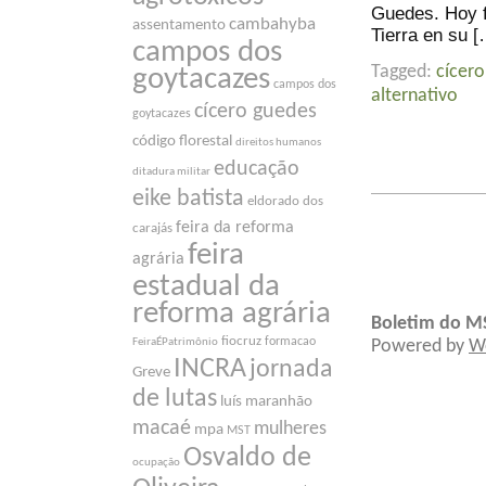
Guedes. Hoy f
cambahyba
assentamento
Tierra en su [
campos dos
Tagged:
cícer
goytacazes
campos dos
alternativo
cícero guedes
goytacazes
código florestal
direitos humanos
educação
ditadura militar
eike batista
eldorado dos
feira da reforma
carajás
feira
agrária
estadual da
reforma agrária
Boletim do M
fiocruz
formacao
FeiraÉPatrimônio
Powered by
W
INCRA
jornada
Greve
de lutas
luís maranhão
macaé
mulheres
mpa
MST
Osvaldo de
ocupação