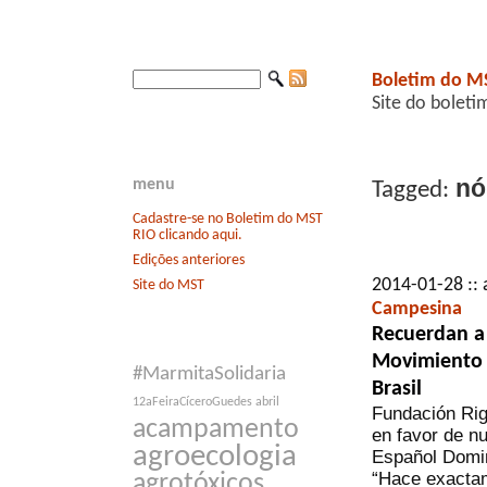
Boletim do M
Site do boleti
nób
menu
Tagged:
Cadastre-se no Boletim do MST
RIO clicando aqui.
Edições anteriores
2014-01-28 :: 
Site do MST
Campesina
Recuerdan a 
Movimiento d
#MarmitaSolidaria
Brasil
12aFeiraCíceroGuedes
abril
Fundación Righ
acampamento
en favor de n
agroecologia
Español Domin
“Hace exactam
agrotóxicos