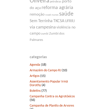
Oliveira
porto
petrobras
reforma agrária
do açu
saúde
remoção
roseli nunes
Sem Terrinha
TKCSA
UFRRJ
via campesina
violência no
campo
Zumbi dos
zumbi
Palmares
categorias
Agenda
(18)
Armazém do Campo RJ
(10)
Artigos
(15)
Assentamento Popular Irmã
Dorothy
(4)
Boletins
(77)
Campanha Contra os Agrotóxicos
(56)
Campanha de Plantio de Arvores