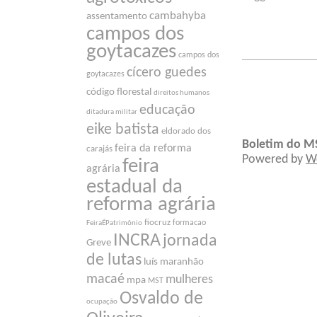
cambahyba
assentamento
campos dos
goytacazes
campos dos
cícero guedes
goytacazes
código florestal
direitos humanos
educação
ditadura militar
eike batista
eldorado dos
Boletim do M
feira da reforma
carajás
Powered by
W
feira
agrária
estadual da
reforma agrária
fiocruz
formacao
FeiraÉPatrimônio
INCRA
jornada
Greve
de lutas
luís maranhão
macaé
mulheres
mpa
MST
Osvaldo de
ocupação