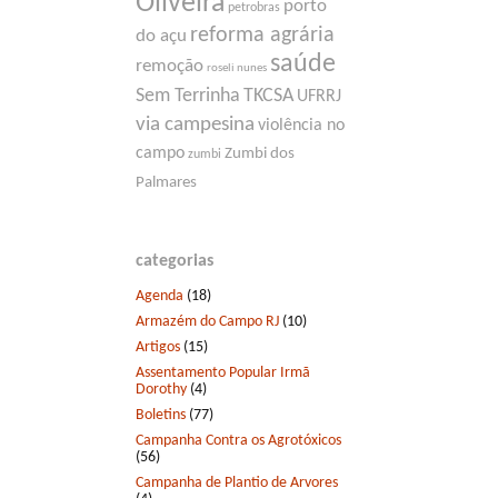
Oliveira
porto
petrobras
reforma agrária
do açu
saúde
remoção
roseli nunes
Sem Terrinha
TKCSA
UFRRJ
via campesina
violência no
campo
Zumbi dos
zumbi
Palmares
categorias
Agenda
(18)
Armazém do Campo RJ
(10)
Artigos
(15)
Assentamento Popular Irmã
Dorothy
(4)
Boletins
(77)
Campanha Contra os Agrotóxicos
(56)
Campanha de Plantio de Arvores