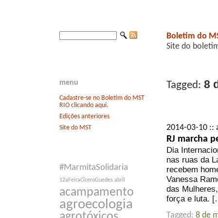
Boletim do M
Site do boleti
8 
menu
Tagged:
Cadastre-se no Boletim do MST
RIO clicando aqui.
Edições anteriores
2014-03-10 :: 
Site do MST
RJ marcha pe
Dia Internaci
nas ruas da 
#MarmitaSolidaria
recebem home
Vanessa Ramos
12aFeiraCíceroGuedes
abril
das Mulheres,
acampamento
força e luta. 
agroecologia
agrotóxicos
Tagged:
8 de 