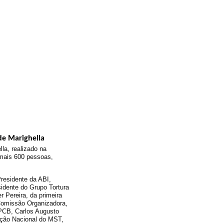
de Marighella
a, realizado na
 mais 600 pessoas,
residente da ABI,
idente do Grupo Tortura
 Pereira, da primeira
 Comissão Organizadora,
 PCB, Carlos Augusto
reção Nacional do MST,