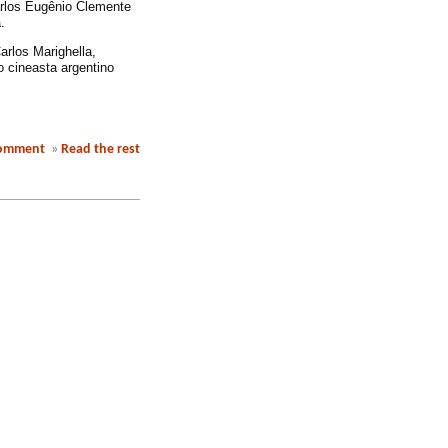
arlos Eugênio Clemente
.
arlos Marighella,
 cineasta argentino
comment
»
Read the rest