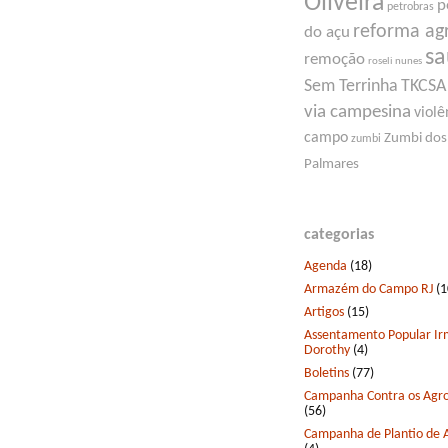
Oliveira
p
petrobras
reforma ag
do açu
s
remoção
roseli nunes
Sem Terrinha
TKCSA
via campesina
violê
campo
Zumbi dos
zumbi
Palmares
categorias
Agenda
(18)
Armazém do Campo RJ
(1
Artigos
(15)
Assentamento Popular I
Dorothy
(4)
Boletins
(77)
Campanha Contra os Agro
(56)
Campanha de Plantio de 