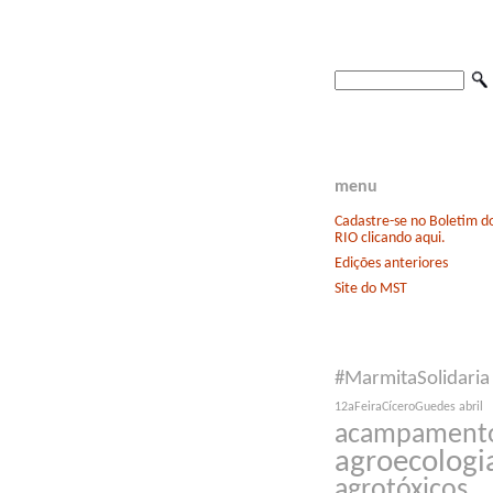
menu
Cadastre-se no Boletim 
RIO clicando aqui.
Edições anteriores
Site do MST
#MarmitaSolidaria
12aFeiraCíceroGuedes
abril
acampament
agroecologi
agrotóxicos