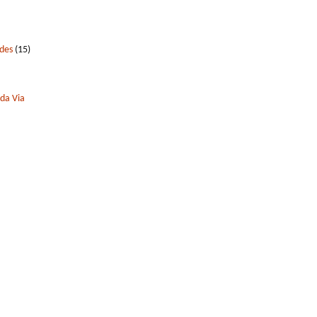
edes
(15)
 da Via