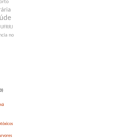
orto
rária
aúde
UFRRJ
ncia no
0)
rmã
tóxicos
Arvores