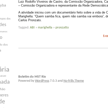
Luiz Rodolfo Viveiros de Castro, da Comissão Organizadora, C
yba
– Comissão Organizadora e representante da Rede Democrática
A atividade iniciou com um documentário feito sobre a vida de C
Marighella: “Quem samba fica, quem não samba vai embora”, do
mpos dos
Carlos Pronzato.
des
Tagged:
ABI
»
marighella
»
pronzatto
humanos
1 
ão
do dos
a
ária
macao
Boletim do MST Rio
Powered by
WordPress
7.0.3 and
No-frills Theme
nada
nhão
heres
de