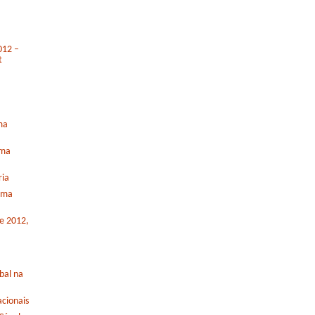
012 –
t
ma
rma
ria
orma
de 2012,
bal na
cionais