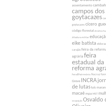
cambah
assentamento
campos dos
goytacazes
ca
cícero gue
goytacazes
código florestal
direitos 
educaç
ditadura militar
eike batista
eldora
feira da reform
carajás
feira
agrária
estadual da
reforma agr
fiocruz
for
FeiraÉPatrimônio
INCRA
jor
Greve
de lutas
luís mara
macaé
mul
mpa
MST
Osvaldo 
ocupação