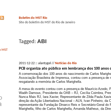
Boletim do MST Rio
Site do boletim do MST do Rio de Janeiro
ABI
Tagged:
do MST
2011-12-22 :: alantygel //
Notícias do Rio
PCB organiza ato público em lembrança dos 100 anos 
A comemoração dos 100 anos do nascimento de Carlos Marighell
Associação Brasileira de Imprensa, contou com a presença de
resgatando a memória de Carlos Marighella.
A mesa do evento contou com a presença de Maurício Azedo, P
Wadih Damous, Presidente da OAB – RJ, Cecília Coimbra, Pres
Nunca Mais RJ, Iara Xavier, Representante de Zilda Paula Xavier
o
direção da Ação Libertadora Nacional – ALN, Ivan Pinheiro, da
a
representante da Fundação Dinarco Reis e Secretário-Geral do
Marighella, filho de Carlos Marighella, Amanda Matheus, da Di