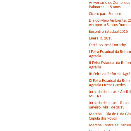
Aniversário do Zumbi dos
Palmares – 15 anos
Cícero para Sempre
Dia do Meio Ambiente, 2
Aeroporto Santos Dumon
Encontro Estadual 2016
Enera-RJ 2015
Festã no Irmã Dorothy
I Feira Estadual da Refor
Agrária
II Feira Estadual da Refo
Agrária
III Feira da Reforma Agrá
IX Feira Estadual da Ref
Agraria Cícero Guedes
Jornada de Lutas – Abril 
MST RJ
Jornada de Lutas – Rio de
Janeiro, Abril de 2013
Marcha – Dia de Luta Glo
Cúpula dos Povos
Marcha Contra as Transna