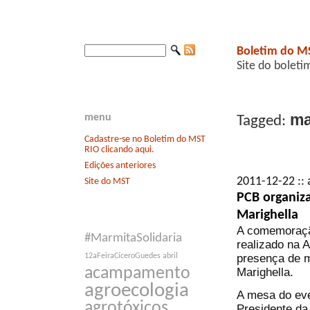
Boletim do M
Site do boleti
ma
menu
Tagged:
Cadastre-se no Boletim do MST
RIO clicando aqui.
Edições anteriores
2011-12-22 :: 
Site do MST
PCB organiz
Marighella
A comemoração
#MarmitaSolidaria
realizado na 
presença de m
12aFeiraCíceroGuedes
abril
acampamento
Marighella.
agroecologia
A mesa do eve
agrotóxicos
Presidente da