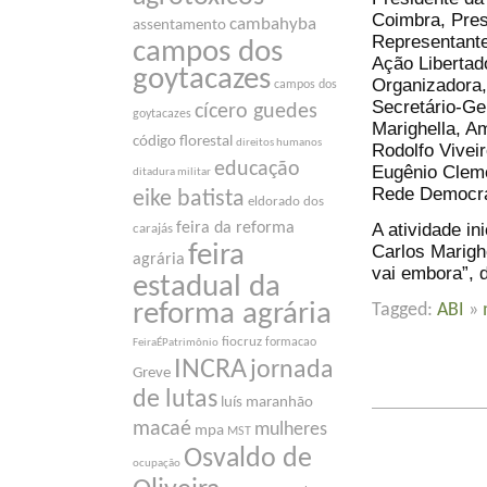
Coimbra, Pres
cambahyba
assentamento
Representante
campos dos
Ação Libertad
goytacazes
Organizadora,
campos dos
Secretário-Ge
cícero guedes
goytacazes
Marighella, A
código florestal
direitos humanos
Rodolfo Vivei
educação
Eugênio Cleme
ditadura militar
Rede Democrá
eike batista
eldorado dos
A atividade i
feira da reforma
carajás
feira
Carlos Marigh
agrária
vai embora”, 
estadual da
reforma agrária
Tagged:
ABI
»
fiocruz
formacao
FeiraÉPatrimônio
INCRA
jornada
Greve
de lutas
luís maranhão
macaé
mulheres
mpa
MST
Osvaldo de
ocupação