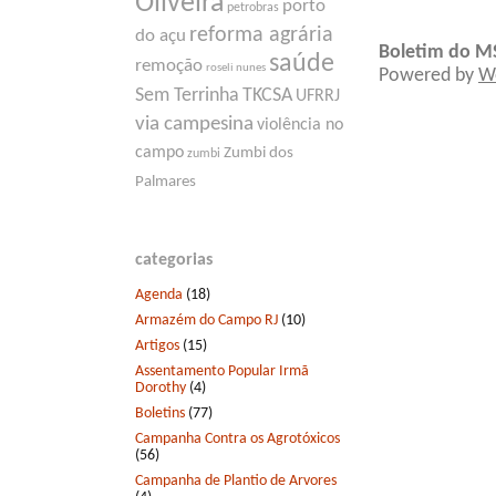
Oliveira
porto
petrobras
reforma agrária
do açu
Boletim do M
saúde
remoção
roseli nunes
Powered by
W
Sem Terrinha
TKCSA
UFRRJ
via campesina
violência no
campo
Zumbi dos
zumbi
Palmares
categorias
Agenda
(18)
Armazém do Campo RJ
(10)
Artigos
(15)
Assentamento Popular Irmã
Dorothy
(4)
Boletins
(77)
Campanha Contra os Agrotóxicos
(56)
Campanha de Plantio de Arvores