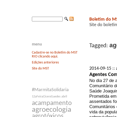
Boletim do M
Site do boleti
ag
menu
Tagged:
Cadastre-se no Boletim do MST
RIO clicando aqui.
Edições anteriores
2014-09-15 :: 
Site do MST
Agentes Com
No dia 27 de 
Comunitário d
#MarmitaSolidaria
Saúde Joaquim
Prometida em 
12aFeiraCíceroGuedes
abril
assentados fo
acampamento
Comunitários 
agroecologia
vida da popula
agrotóxicos