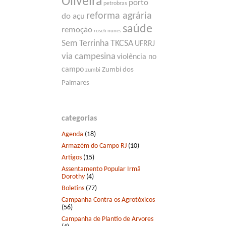
Oliveira
porto
petrobras
reforma agrária
do açu
saúde
remoção
roseli nunes
Sem Terrinha
TKCSA
UFRRJ
via campesina
violência no
campo
Zumbi dos
zumbi
Palmares
categorias
Agenda
(18)
Armazém do Campo RJ
(10)
Artigos
(15)
Assentamento Popular Irmã
Dorothy
(4)
Boletins
(77)
Campanha Contra os Agrotóxicos
(56)
Campanha de Plantio de Arvores