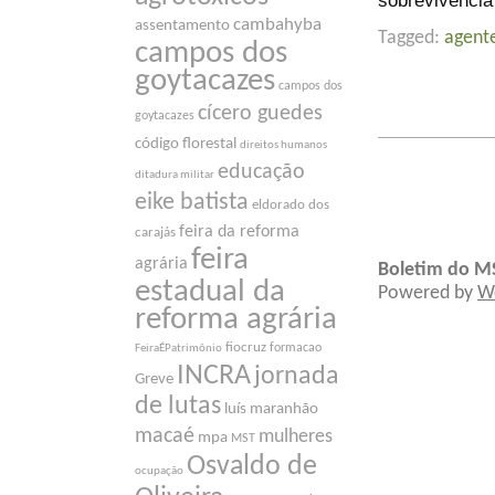
sobrevivência
cambahyba
assentamento
Tagged:
agent
campos dos
goytacazes
campos dos
cícero guedes
goytacazes
código florestal
direitos humanos
educação
ditadura militar
eike batista
eldorado dos
feira da reforma
carajás
feira
agrária
Boletim do M
estadual da
Powered by
W
reforma agrária
fiocruz
formacao
FeiraÉPatrimônio
INCRA
jornada
Greve
de lutas
luís maranhão
macaé
mulheres
mpa
MST
Osvaldo de
ocupação