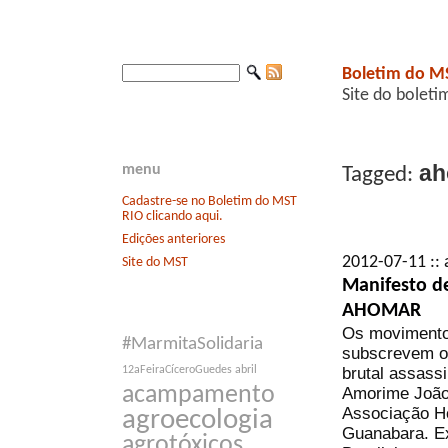
Boletim do M
Site do boleti
ah
menu
Tagged:
Cadastre-se no Boletim do MST
RIO clicando aqui.
Edições anteriores
2012-07-11 :: 
Site do MST
Manifesto d
AHOMAR
Os movimentos
#MarmitaSolidaria
subscrevem o 
brutal assass
12aFeiraCíceroGuedes
abril
acampamento
Amorime João 
Associação H
agroecologia
Guanabara. Ex
agrotóxicos