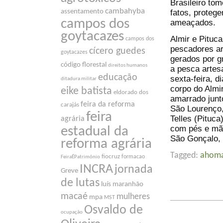
Brasileiro to
cambahyba
fatos, protege
assentamento
campos dos
ameaçados.
goytacazes
Almir e Pituc
campos dos
pescadores ar
cícero guedes
goytacazes
gerados por g
código florestal
direitos humanos
a pesca arte
educação
sexta-feira, 
ditadura militar
corpo do Almir
eike batista
eldorado dos
amarrado junt
feira da reforma
carajás
São Lourenço,
feira
Telles (Pituca
agrária
com pés e mão
estadual da
São Gonçalo, 
reforma agrária
Tagged:
ahom
fiocruz
formacao
FeiraÉPatrimônio
INCRA
jornada
Greve
de lutas
luís maranhão
macaé
mulheres
mpa
MST
Osvaldo de
ocupação