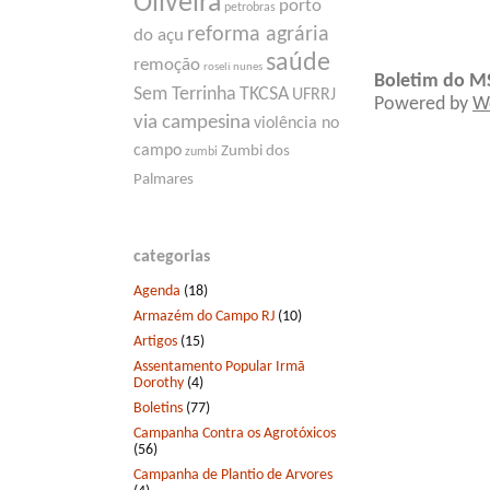
Oliveira
porto
petrobras
reforma agrária
do açu
saúde
remoção
roseli nunes
Boletim do M
Sem Terrinha
TKCSA
UFRRJ
Powered by
W
via campesina
violência no
campo
Zumbi dos
zumbi
Palmares
categorias
Agenda
(18)
Armazém do Campo RJ
(10)
Artigos
(15)
Assentamento Popular Irmã
Dorothy
(4)
Boletins
(77)
Campanha Contra os Agrotóxicos
(56)
Campanha de Plantio de Arvores