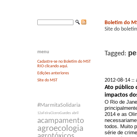
Boletim do M
Site do boleti
pe
menu
Tagged:
Cadastre-se no Boletim do MST
RIO clicando aqui.
Edições anteriores
2012-08-14 :: 
Site do MST
Ato público
impactos d
O Rio de Jane
#MarmitaSolidaria
principalment
2014 e as Oli
12aFeiraCíceroGuedes
abril
acampamento
necessariamen
todos. Muito 
agroecologia
série de crim
agrotóxicos