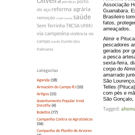
Oliveira
porto
petrobras
Associação H
reforma agrária
do açu
Guanabara. Ex
Brasileiro to
saúde
remoção
roseli nunes
fatos, protege
Sem Terrinha
TKCSA
UFRRJ
ameaçados.
via campesina
violência no
Almir e Pituc
campo
Zumbi dos
zumbi
pescadores ar
Palmares
gerados por g
a pesca arte
sexta-feira, 
corpo do Almir
categorias
amarrado junt
Agenda
(18)
São Lourenço,
Telles (Pituca
Armazém do Campo RJ
(10)
com pés e mão
Artigos
(15)
São Gonçalo, 
Assentamento Popular Irmã
Dorothy
(4)
Tagged:
ahom
Boletins
(77)
Campanha Contra os Agrotóxicos
(56)
Campanha de Plantio de Arvores