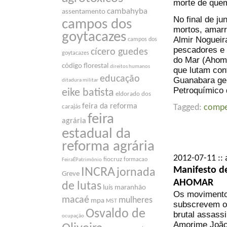
morte de quem
cambahyba
assentamento
No final de j
campos dos
mortos, amarr
goytacazes
Almir Nogueir
campos dos
pescadores e
cícero guedes
goytacazes
do Mar (Ahoma
código florestal
direitos humanos
que lutam con
educação
Guanabara ge
ditadura militar
Petroquímico 
eike batista
eldorado dos
feira da reforma
Tagged:
compe
carajás
feira
agrária
estadual da
reforma agrária
2012-07-11 :: 
fiocruz
formacao
FeiraÉPatrimônio
Manifesto d
INCRA
jornada
Greve
AHOMAR
de lutas
luís maranhão
Os movimentos
macaé
mulheres
mpa
MST
subscrevem o 
Osvaldo de
brutal assass
ocupação
Amorime João 