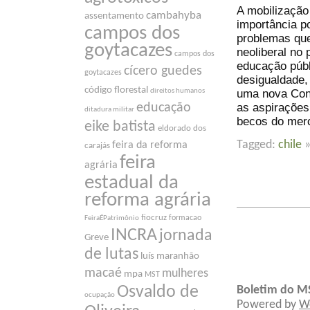
A mobilização
cambahyba
assentamento
importância p
campos dos
problemas qu
goytacazes
neoliberal no
campos dos
educação públ
cícero guedes
goytacazes
desigualdade
código florestal
uma nova Cons
direitos humanos
as aspirações
educação
ditadura militar
becos do merc
eike batista
eldorado dos
Tagged:
chile
feira da reforma
carajás
feira
agrária
estadual da
reforma agrária
fiocruz
formacao
FeiraÉPatrimônio
INCRA
jornada
Greve
de lutas
luís maranhão
macaé
mulheres
mpa
MST
Osvaldo de
Boletim do M
ocupação
Powered by
W