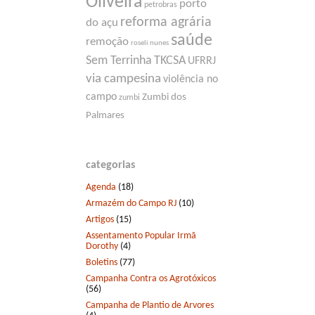
Oliveira
porto
petrobras
reforma agrária
do açu
saúde
remoção
roseli nunes
Sem Terrinha
TKCSA
UFRRJ
via campesina
violência no
campo
Zumbi dos
zumbi
Palmares
categorias
Agenda
(18)
Armazém do Campo RJ
(10)
Artigos
(15)
Assentamento Popular Irmã
Dorothy
(4)
Boletins
(77)
Campanha Contra os Agrotóxicos
(56)
Campanha de Plantio de Arvores