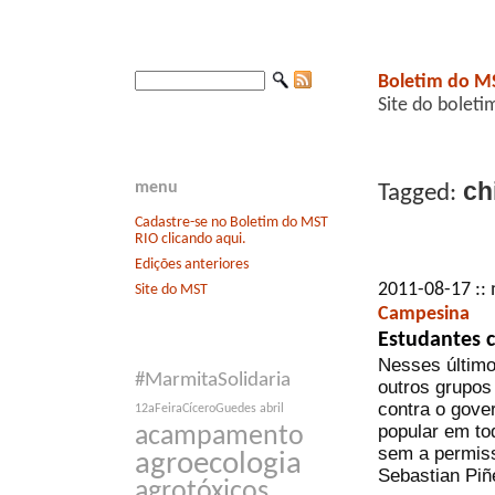
Boletim do M
Site do boleti
chi
menu
Tagged:
Cadastre-se no Boletim do MST
RIO clicando aqui.
Edições anteriores
2011-08-17 ::
Site do MST
Campesina
Estudantes c
Nesses último
#MarmitaSolidaria
outros grupos
contra o gove
12aFeiraCíceroGuedes
abril
popular em to
acampamento
sem a permissã
agroecologia
Sebastian Piñ
agrotóxicos