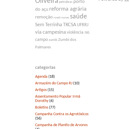
Oliveira
porto
petrobras
reforma agrária
do açu
saúde
remoção
roseli nunes
Sem Terrinha
TKCSA
UFRRJ
via campesina
violência no
campo
Zumbi dos
zumbi
Palmares
categorias
Agenda
(18)
Armazém do Campo RJ
(10)
Artigos
(15)
Assentamento Popular Irmã
Dorothy
(4)
Boletins
(77)
Campanha Contra os Agrotóxicos
(56)
Campanha de Plantio de Arvores