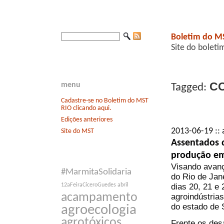
Boletim do M
Site do boleti
CO
menu
Tagged:
Cadastre-se no Boletim do MST
RIO clicando aqui.
Edições anteriores
2013-06-19 :: 
Site do MST
Assentados d
produção e
Visando avanç
#MarmitaSolidaria
do Rio de Jan
dias 20, 21 e 
12aFeiraCíceroGuedes
abril
acampamento
agroindústrias
do estado de 
agroecologia
agrotóxicos
Frente os des