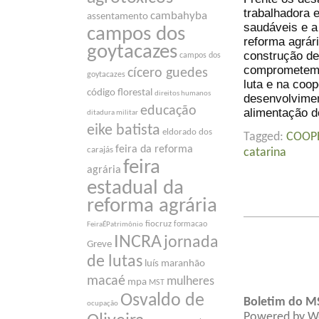
trabalhadora 
cambahyba
assentamento
saudáveis e a
campos dos
reforma agrár
goytacazes
construção de
campos dos
comprometemos
cícero guedes
goytacazes
luta e na coop
código florestal
direitos humanos
desenvolvimen
educação
alimentação d
ditadura militar
eike batista
eldorado dos
Tagged:
COOP
feira da reforma
carajás
catarina
feira
agrária
estadual da
reforma agrária
fiocruz
formacao
FeiraÉPatrimônio
INCRA
jornada
Greve
de lutas
luís maranhão
macaé
mulheres
mpa
MST
Osvaldo de
Boletim do M
ocupação
Powered by
W