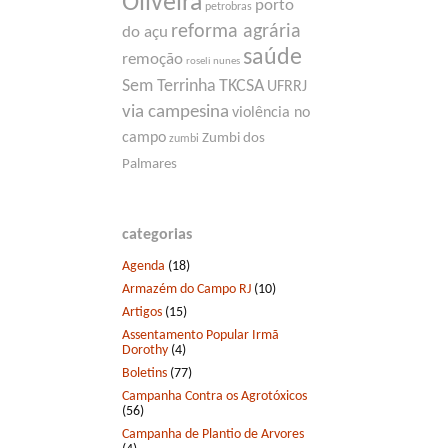
Oliveira
porto
petrobras
reforma agrária
do açu
saúde
remoção
roseli nunes
Sem Terrinha
TKCSA
UFRRJ
via campesina
violência no
campo
Zumbi dos
zumbi
Palmares
categorias
Agenda
(18)
Armazém do Campo RJ
(10)
Artigos
(15)
Assentamento Popular Irmã
Dorothy
(4)
Boletins
(77)
Campanha Contra os Agrotóxicos
(56)
Campanha de Plantio de Arvores