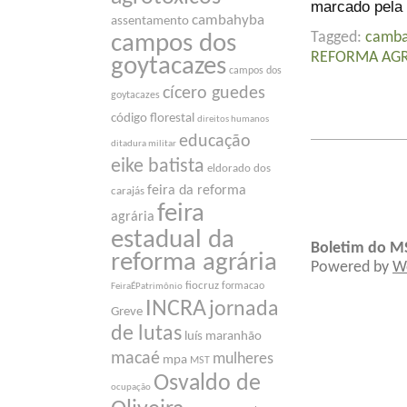
marcado pela 
cambahyba
assentamento
Tagged:
camb
campos dos
REFORMA AGRÁ
goytacazes
campos dos
cícero guedes
goytacazes
código florestal
direitos humanos
educação
ditadura militar
eike batista
eldorado dos
feira da reforma
carajás
feira
agrária
estadual da
Boletim do M
reforma agrária
Powered by
W
fiocruz
formacao
FeiraÉPatrimônio
INCRA
jornada
Greve
de lutas
luís maranhão
macaé
mulheres
mpa
MST
Osvaldo de
ocupação