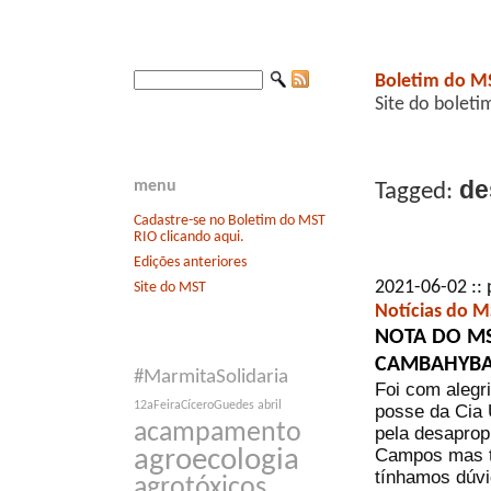
Boletim do M
Site do boleti
de
menu
Tagged:
Cadastre-se no Boletim do MST
RIO clicando aqui.
Edições anteriores
2021-06-02 :: 
Site do MST
Notícias do M
NOTA DO MS
CAMBAHYB
#MarmitaSolidaria
Foi com alegr
12aFeiraCíceroGuedes
abril
posse da Cia
acampamento
pela desaprop
Campos mas t
agroecologia
tínhamos dúvi
agrotóxicos