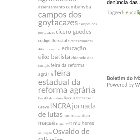
denúncia das 
cambahyba
assentamento
Tagged:
eucali
campos dos
goytacazes
campos dos
cícero guedes
goytacazes
código florestal
direitos humanos
educação
ditadura militar
eike batista
eldorado dos
feira da reforma
carajás
feira
agrária
Boletim do M
estadual da
Powered by
W
reforma agrária
fiocruz
formacao
FeiraÉPatrimônio
INCRA
jornada
Greve
de lutas
luís maranhão
macaé
mulheres
mpa
MST
Osvaldo de
ocupação