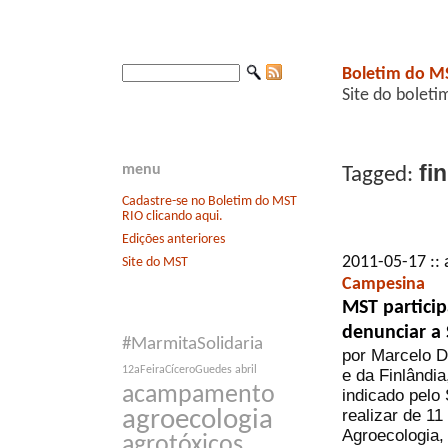
Boletim do M
Site do boleti
fin
menu
Tagged:
Cadastre-se no Boletim do MST
RIO clicando aqui.
Edições anteriores
2011-05-17 :: 
Site do MST
Campesina
MST particip
denunciar a 
#MarmitaSolidaria
por Marcelo D
12aFeiraCíceroGuedes
abril
e da Finlândi
acampamento
indicado pelo
realizar de 11
agroecologia
Agroecologia,
agrotóxicos