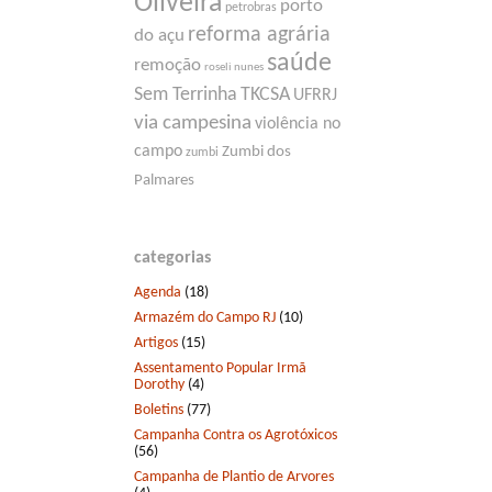
Oliveira
porto
petrobras
reforma agrária
do açu
saúde
remoção
roseli nunes
Sem Terrinha
TKCSA
UFRRJ
via campesina
violência no
campo
Zumbi dos
zumbi
Palmares
categorias
Agenda
(18)
Armazém do Campo RJ
(10)
Artigos
(15)
Assentamento Popular Irmã
Dorothy
(4)
Boletins
(77)
Campanha Contra os Agrotóxicos
(56)
Campanha de Plantio de Arvores