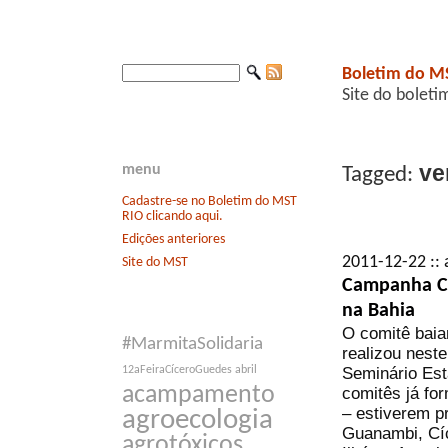
Boletim do M
Site do boleti
ve
menu
Tagged:
Cadastre-se no Boletim do MST
RIO clicando aqui.
Edições anteriores
2011-12-22 :: 
Site do MST
Campanha Co
na Bahia
O comitê baia
#MarmitaSolidaria
realizou nest
Seminário Est
12aFeiraCíceroGuedes
abril
acampamento
comitês já fo
– estiverem p
agroecologia
Guanambi, Cíc
agrotóxicos