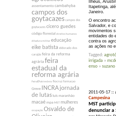
Ilhéus, Arust
cambahyba
Itapetinga, a
assentamento
campos dos
Janeiro.
goytacazes
O encontro ac
campos dos
Salvador, e c
cícero guedes
goytacazes
movimentos so
código florestal
direitos humanos
entidades do 
educação
contra os agro
ditadura militar
as ações no e
eike batista
eldorado dos
feira da reforma
Tagged:
agrot
carajás
feira
irrigada
»
mcd
agrária
enso
»
suzano
estadual da
reforma agrária
fiocruz
formacao
FeiraÉPatrimônio
INCRA
jornada
Greve
2011-05-17 :: 
de lutas
luís maranhão
Campesina
macaé
mulheres
mpa
MST
MST particip
Osvaldo de
denunciar a 
ocupação