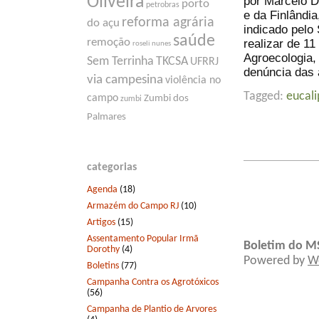
Oliveira
por Marcelo D
porto
petrobras
e da Finlândi
reforma agrária
do açu
indicado pelo
saúde
remoção
realizar de 11
roseli nunes
Agroecologia,
Sem Terrinha
TKCSA
UFRRJ
denúncia das 
via campesina
violência no
Tagged:
eucali
campo
Zumbi dos
zumbi
Palmares
categorias
Agenda
(18)
Armazém do Campo RJ
(10)
Artigos
(15)
Assentamento Popular Irmã
Boletim do M
Dorothy
(4)
Powered by
W
Boletins
(77)
Campanha Contra os Agrotóxicos
(56)
Campanha de Plantio de Arvores