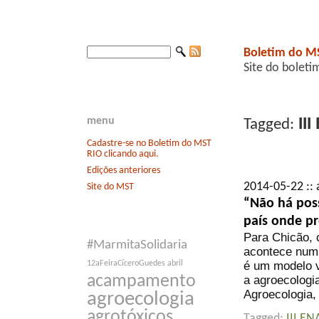
Boletim do M
Site do boleti
III
menu
Tagged:
Cadastre-se no Boletim do MST
RIO clicando aqui.
Edições anteriores
2014-05-22 :: 
Site do MST
“Não há poss
país onde p
Para Chicão, 
#MarmitaSolidaria
acontece num
é um modelo v
12aFeiraCíceroGuedes
abril
acampamento
a agroecologia
Agroecologia,
agroecologia
agrotóxicos
Tagged:
III EN