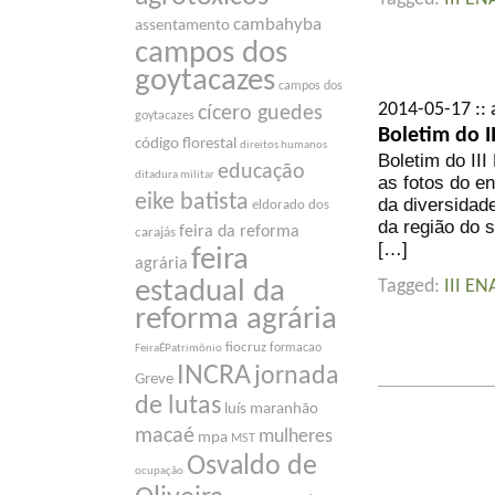
cambahyba
assentamento
campos dos
goytacazes
campos dos
2014-05-17 :: 
cícero guedes
goytacazes
Boletim do I
código florestal
direitos humanos
Boletim do III
educação
ditadura militar
as fotos do e
eike batista
da diversidad
eldorado dos
da região do s
feira da reforma
carajás
[…]
feira
agrária
estadual da
Tagged:
III EN
reforma agrária
fiocruz
formacao
FeiraÉPatrimônio
INCRA
jornada
Greve
de lutas
luís maranhão
macaé
mulheres
mpa
MST
Osvaldo de
ocupação