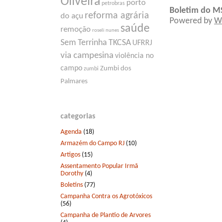
Oliveira
porto
petrobras
Boletim do M
reforma agrária
do açu
Powered by
W
saúde
remoção
roseli nunes
Sem Terrinha
TKCSA
UFRRJ
via campesina
violência no
campo
Zumbi dos
zumbi
Palmares
categorias
Agenda
(18)
Armazém do Campo RJ
(10)
Artigos
(15)
Assentamento Popular Irmã
Dorothy
(4)
Boletins
(77)
Campanha Contra os Agrotóxicos
(56)
Campanha de Plantio de Arvores