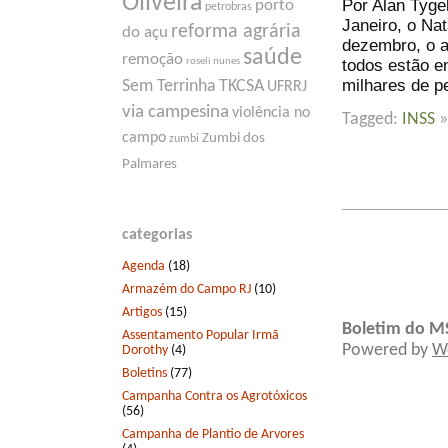
Oliveira
Por Alan Tyge
porto
petrobras
Janeiro, o Nat
reforma agrária
do açu
dezembro, o 
saúde
remoção
todos estão e
roseli nunes
milhares de p
Sem Terrinha
TKCSA
UFRRJ
via campesina
violência no
Tagged:
INSS
campo
Zumbi dos
zumbi
Palmares
categorias
Agenda
(18)
Armazém do Campo RJ
(10)
Artigos
(15)
Boletim do M
Assentamento Popular Irmã
Powered by
W
Dorothy
(4)
Boletins
(77)
Campanha Contra os Agrotóxicos
(56)
Campanha de Plantio de Arvores