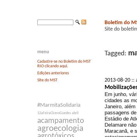
Boletim do M
Site do boleti
ma
menu
Tagged:
Cadastre-se no Boletim do MST
RIO clicando aqui.
Edições anteriores
2013-08-20 :: 
Site do MST
Mobilizações
Em junho, vár
cidades as mo
#MarmitaSolidaria
Janeiro, além
passagens de 
12aFeiraCíceroGuedes
abril
Estádio de Atl
acampamento
Delamare não 
agroecologia
Maracanã, e s
agrotóxicos