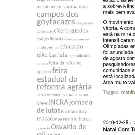
estacionament
a sobrevivênc
cambahyba
assentamento
mais bem aval
campos dos
goytacazes
O movimento 
campos dos
vitória. A co
cícero guedes
goytacazes
está na mira
código florestal
intensificara
direitos humanos
Olimpíadas em
educação
ditadura militar
foi anunciada
eike batista
eldorado dos
de agosto com
feira da reforma
pesquisadores
carajás
feira
comunidade er
agrária
está localiza
estadual da
área muito va
reforma agrária
Tagged:
manif
fiocruz
formacao
FeiraÉPatrimônio
INCRA
jornada
Greve
de lutas
luís maranhão
macaé
mulheres
mpa
MST
2010-12-28 :: 
Osvaldo de
Natal Com T
ocupação