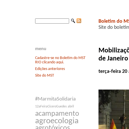
Boletim do M
Site do boleti
menu
Mobilizaçõ
de Janeiro
Cadastre-se no Boletim do MST
RIO clicando aqui.
Edições anteriores
terça-feira 2
Site do MST
#MarmitaSolidaria
12aFeiraCíceroGuedes
abril
acampamento
agroecologia
agrotóxicos