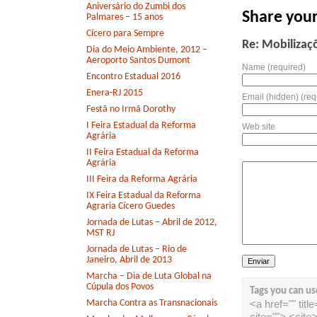
Aniversário do Zumbi dos
Share you
Palmares – 15 anos
Cícero para Sempre
Re: Mobilizaç
Dia do Meio Ambiente, 2012 –
Aeroporto Santos Dumont
Name (required)
Encontro Estadual 2016
Enera-RJ 2015
Email (hidden) (req
Festã no Irmã Dorothy
I Feira Estadual da Reforma
Web site
Agrária
II Feira Estadual da Reforma
Agrária
III Feira da Reforma Agrária
IX Feira Estadual da Reforma
Agraria Cícero Guedes
Jornada de Lutas – Abril de 2012,
MST RJ
Jornada de Lutas – Rio de
Janeiro, Abril de 2013
Marcha – Dia de Luta Global na
Cúpula dos Povos
Tags you can us
<a href="" tit
Marcha Contra as Transnacionais
cite=""> <cit