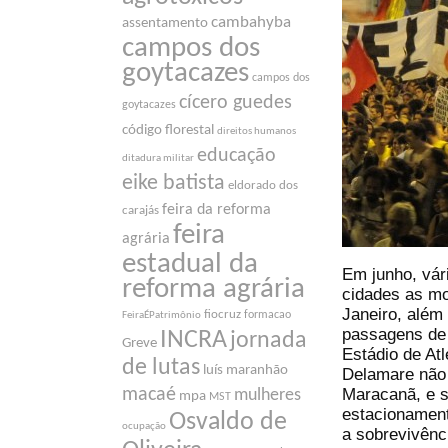
cambahyba
assentamento
campos dos
goytacazes
campos dos
cícero guedes
goytacazes
código florestal
direitos humanos
educação
ditadura militar
eike batista
eldorado dos
feira da reforma
carajás
feira
agrária
estadual da
Em junho, vár
reforma agrária
cidades as mo
Janeiro, além
fiocruz
formacao
FeiraÉPatrimônio
passagens de 
INCRA
jornada
Greve
Estádio de Atl
de lutas
luís maranhão
Delamare não 
Maracanã, e s
macaé
mulheres
mpa
MST
estacionament
Osvaldo de
ocupação
a sobrevivênc