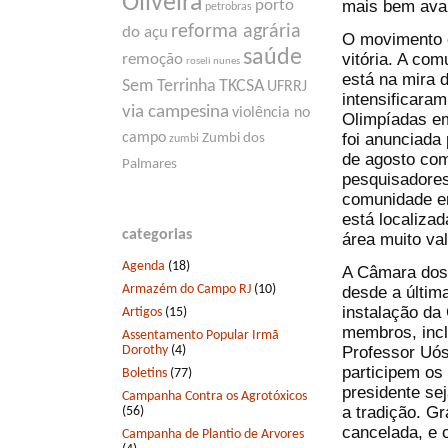
Oliveira
mais bem aval
porto
petrobras
reforma agrária
do açu
O movimento 
saúde
vitória. A co
remoção
roseli nunes
está na mira
Sem Terrinha
TKCSA
UFRRJ
intensificara
via campesina
violência no
Olimpíadas em
foi anunciada
campo
Zumbi dos
zumbi
de agosto com
Palmares
pesquisadores
comunidade er
está localiza
categorias
área muito va
Agenda
(18)
A Câmara dos
Armazém do Campo RJ
(10)
desde a últim
instalação da
Artigos
(15)
membros, incl
Assentamento Popular Irmã
Dorothy
(4)
Professor Uó
participem os
Boletins
(77)
presidente se
Campanha Contra os Agrotóxicos
a tradição. Gr
(56)
cancelada, e 
Campanha de Plantio de Arvores