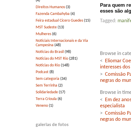
(4)
Para quem re
Direitos Humanos
(3)
esses são al
Fazenda Cambahyba
(4)
Feira estadual Cícero Guedes
(15)
Tagged:
manif
MST Sudeste
(13)
Mulheres
(6)
Notíciais Internacionais e da Via
Campesina
(48)
Notícias do Brasil
(98)
Browse in cate
Notícias do MST Rio
(281)
<
Eliomar Coe
Notícias do Rio
(148)
interesses do
Podcast
(8)
>
Comissão Pa
Sem categoria
(34)
negras do mun
Sem Terrinha
(2)
Solidariedade
(17)
Browse in time
Terra Crioula
(6)
<
Em dez anos
Veneno
(1)
especialista
>
Comissão Pa
negras do mun
galerias de fotos