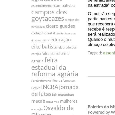
de fertilizan
na estrada” c
cambahyba
assentamento
campos dos
O mutirão seg
goytacazes
participantes
campos dos
que receberá o
cícero guedes
goytacazes
recebe é respo
código florestal
será realizado
direitos humanos
Quando o mutir
educação
ditadura militar
almoço coleti
eike batista
eldorado dos
Tagged:
assen
feira da reforma
carajás
feira
agrária
estadual da
reforma agrária
fiocruz
formacao
FeiraÉPatrimônio
INCRA
jornada
Greve
de lutas
luís maranhão
macaé
mulheres
mpa
MST
Boletim do M
Osvaldo de
ocupação
Powered by
W