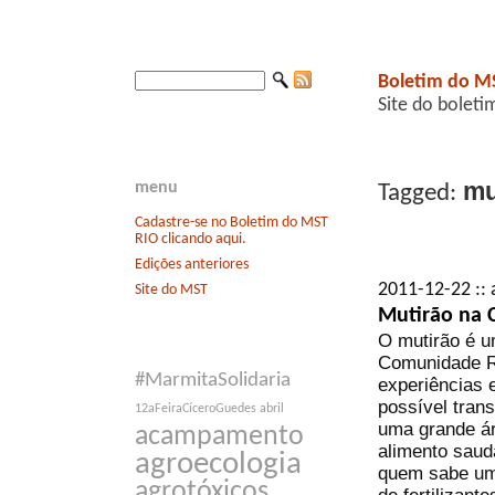
Boletim do M
Site do boleti
mu
menu
Tagged:
Cadastre-se no Boletim do MST
RIO clicando aqui.
Edições anteriores
2011-12-22 :: 
Site do MST
Mutirão na 
O mutirão é u
Comunidade Ro
#MarmitaSolidaria
experiências 
possível tran
12aFeiraCíceroGuedes
abril
uma grande á
acampamento
alimento saud
agroecologia
quem sabe um 
agrotóxicos