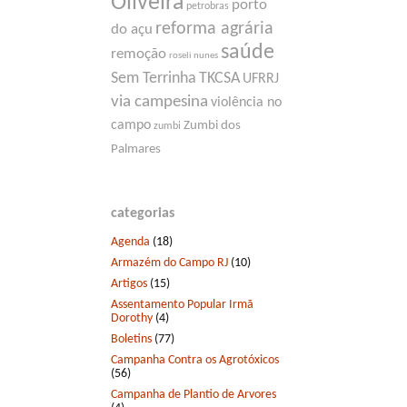
Oliveira
porto
petrobras
reforma agrária
do açu
saúde
remoção
roseli nunes
Sem Terrinha
TKCSA
UFRRJ
via campesina
violência no
campo
Zumbi dos
zumbi
Palmares
categorias
Agenda
(18)
Armazém do Campo RJ
(10)
Artigos
(15)
Assentamento Popular Irmã
Dorothy
(4)
Boletins
(77)
Campanha Contra os Agrotóxicos
(56)
Campanha de Plantio de Arvores