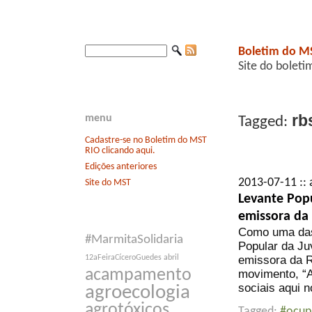
Boletim do M
Site do boleti
rb
menu
Tagged:
Cadastre-se no Boletim do MST
RIO clicando aqui.
Edições anteriores
2013-07-11 :: 
Site do MST
Levante Pop
emissora da
Como uma das 
#MarmitaSolidaria
Popular da Ju
emissora da R
12aFeiraCíceroGuedes
abril
acampamento
movimento, “
sociais aqui n
agroecologia
agrotóxicos
Tagged:
#ocup