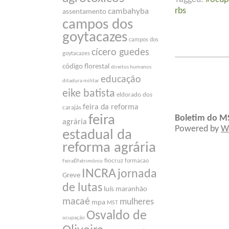
rbs
cambahyba
assentamento
campos dos
goytacazes
campos dos
cícero guedes
goytacazes
código florestal
direitos humanos
educação
ditadura militar
eike batista
eldorado dos
feira da reforma
carajás
feira
Boletim do M
agrária
Powered by
W
estadual da
reforma agrária
fiocruz
formacao
FeiraÉPatrimônio
INCRA
jornada
Greve
de lutas
luís maranhão
macaé
mulheres
mpa
MST
Osvaldo de
ocupação