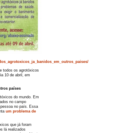
_dos_agrotoxicos_ja_banidos_em_outros_paises/
e todos os agrotóxicos
a 10 de abril, em
tros países
otóxicos do mundo. Em
ogados no campo
or pessoa no país. Essa
nta
um problema de
óxicos que já foram
s lá realizados