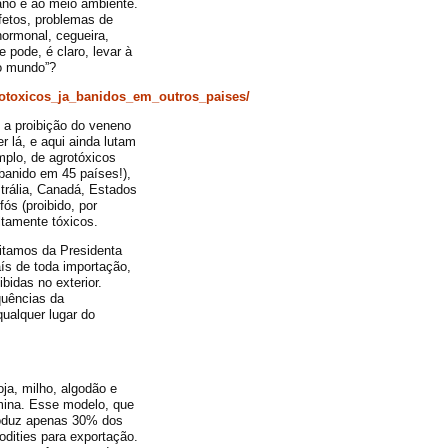
ano e ao meio ambiente.
fetos, problemas de
hormonal, cegueira,
 pode, é claro, levar à
do mundo”?
rotoxicos_ja_banidos_em_outros_paises/
a proibição do veneno
 lá, e aqui ainda lutam
mplo, de agrotóxicos
banido em 45 países!),
trália, Canadá, Estados
ós (proibido, por
ltamente tóxicos.
citamos da Presidenta
ís de toda importação,
bidas no exterior.
quências da
ualquer lugar do
ja, milho, algodão e
omina. Esse modelo, que
roduz apenas 30% dos
ities para exportação.