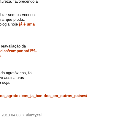
atureza, favorecendo a
oduzir sem os venenos.
ia, que produz
ologia hoje
já é uma
 reavaliação da
icias/campanha/159-
s
do agrotóxicos, foi
ve assinaturas
 soja.
dos_agrotoxicos_ja_banidos_em_outros_paises/
2013-04-03 » alantygel