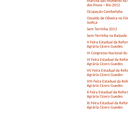
Marcha das Mulheres na 
dos Povos – Rio 2012
Ocupação Cambahyba
Osvaldo de Oliveira no F
Justiça
Sem Terrinha 2013
Sem-Terrinha na Baixada
V Feira Estadual da Refo
Agrária Cícero Guedes
VI Congresso Nacional d
VI Feira Estadual da Ref
Agrária Cícero Guedes
VII Feira Estadual da Ref
Agrária Cícero Guedes
VIII Feira Estadual da Re
Agrária Cícero Guedes
X Feira Estadual da Refo
Agrária Cícero Guedes
XI Feira Estadual da Ref
Agrária Cícero Guedes