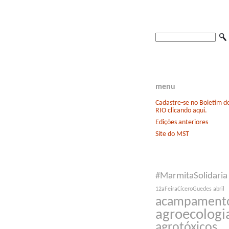
menu
Cadastre-se no Boletim 
RIO clicando aqui.
Edições anteriores
Site do MST
#MarmitaSolidaria
12aFeiraCíceroGuedes
abril
acampament
agroecologi
agrotóxicos