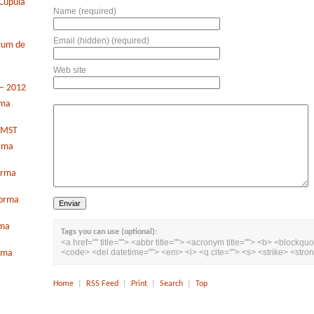
Cúpula
Name (required)
Email (hidden) (required)
órum de
Web site
 – 2012
rma
o MST
orma
orma
forma
rma
Tags you can use (optional):
<a href="" title=""> <abbr title=""> <acronym title=""> <b> <blockquo
<code> <del datetime=""> <em> <i> <q cite=""> <s> <strike> <stro
orma
Home
|
RSS Feed
|
Print
|
Search
|
Top