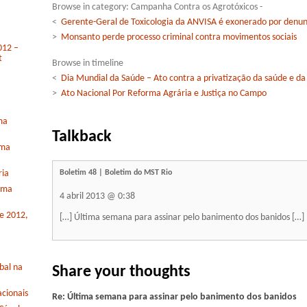
Browse in category: Campanha Contra os Agrotóxicos -
<
Gerente-Geral de Toxicologia da ANVISA é exonerado por denun
>
Monsanto perde processo criminal contra movimentos sociais
012 –
t
Browse in timeline
<
Dia Mundial da Saúde – Ato contra a privatização da saúde e da
>
Ato Nacional Por Reforma Agrária e Justiça no Campo
ma
Talkback
rma
Boletim 48 | Boletim do MST Rio
ria
orma
4 abril 2013 @ 0:38
de 2012,
[…] Última semana para assinar pelo banimento dos banidos […]
bal na
Share your thoughts
cionais
Re: Última semana para assinar pelo banimento dos banidos