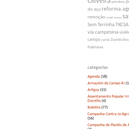
Oliveira
p
petrobras
reforma ag
do açu
s
remoção
roseli nunes
Sem Terrinha
TKCSA
via campesina
violê
campo
Zumbi dos
zumbi
Palmares
categorias
Agenda
(18)
Armazém do Campo RJ
(1
Artigos
(15)
Assentamento Popular I
Dorothy
(4)
Boletins
(77)
Campanha Contra os Agro
(56)
Campanha de Plantio de 