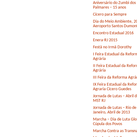
Aniversário do Zumbi dos
Palmares – 15 anos
Cícero para Sempre
Dia do Meio Ambiente, 2
Aeroporto Santos Dumon
Encontro Estadual 2016
Enera-RJ 2015
Festã no Irmã Dorothy
I Feira Estadual da Refor
Agrária
II Feira Estadual da Refo
Agrária
III Feira da Reforma Agrá
IX Feira Estadual da Ref
Agraria Cícero Guedes
Jornada de Lutas – Abril 
MST RJ
Jornada de Lutas – Rio de
Janeiro, Abril de 2013
Marcha – Dia de Luta Glo
Cúpula dos Povos
Marcha Contra as Transna