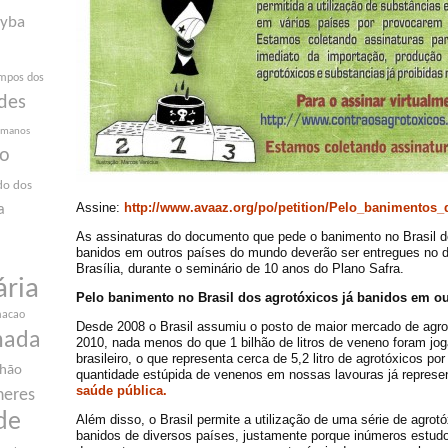
yba
mpos dos
des
humanos
ão
do dos
Assine:
http://www.avaaz.org/po/petition/Pelo_banimentos
a
As assinaturas do documento que pede o banimento no Brasil d
banidos em outros países do mundo deverão ser entregues no di
Brasília, durante o seminário de 10 anos do Plano Safra.
ária
Pelo banimento no Brasil dos agrotóxicos já banidos em ou
macao
Desde 2008 o Brasil assumiu o posto de maior mercado de agr
nada
2010, nada menos do que 1 bilhão de litros de veneno foram j
brasileiro, o que representa cerca de 5,2 litro de agrotóxicos p
nhão
quantidade estúpida de venenos em nossas lavouras já represe
saúde pública.
heres
de
Além disso, o Brasil permite a utilização de uma série de agrot
banidos de diversos países, justamente porque inúmeros estudo