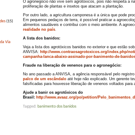
O agronegócio não vive sem agrotóxicos, pois não respeita a n
proliferação de plantas e insetos que atacam a plantação.
Por outro lado, a agricultura camponesa é a única que pode pr
Em pequenos pedaços de terra, é possível praticar a agroecolog
edes
(15)
alimentos saudáveis e contribui com o meio ambiente. A agroec
realidade no país
.
A lista dos banidos:
 da Via
Veja a lista dos agrotóxicos banidos no exterior e que estão sob
ANVISA:
http://www.
contraosagrotoxicos.org/index.
php/not
campanha-lanca-abaixo-
assinado-por-banimento-de-
banido
Fraude na liberação de venenos para o agronegócio:
No ano passado a ANVISA, a agência responsável pelo registro 
palco de um escândalo
até hoje não explicado. Um gerente te
falsificadas para houvesse liberação de venenos voltados para a
Ajude a banir os agrotóxicos do
Brasil:
http://www.avaaz.org/po/petition/Pelo_banimentos_
Tagged:
banimento dos banidos