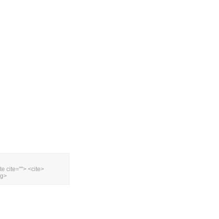
te cite=""> <cite>
ng>