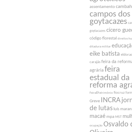
cambah
assentamento
campos dos
goytacazes
ca
cícero gue
goytacazes
código florestal
direitos 
educaç
ditadura militar
eike batista
eldora
feira da reform
carajás
feira
agrária
estadual da
reforma agr
fiocruz
for
FeiraÉPatrimônio
INCRA
jor
Greve
de lutas
luís mara
macaé
mul
mpa
MST
Osvaldo 
ocupação