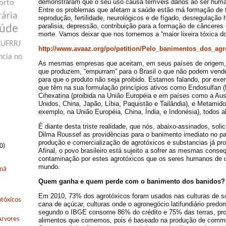
demonstraram que o seu uso causa terríveis danos ao ser hum
orto
Entre os problemas que afetam a saúde estão má formação de 
rária
reprodução, fertilidade, neurológicos e de fígado, desregulação 
paralisia, depressão, contribuição para a formação de cânceres e
aúde
morte. Vamos deixar que nos tornemos a “maior lixeira tóxica 
UFRRJ
http://www.avaaz.org/po/petition/Pelo_banimentos_dos_ag
ncia no
As mesmas empresas que aceitam, em seus países de origem, 
que produzem, “empurram” para o Brasil o que não podem vender
para que o produto não seja proibido. Estamos falando, por exe
que têm na sua formulação princípios ativos como Endosulfan (
Cihexatina (proibida na União Européia e em países como a Aus
Unidos, China, Japão, Líbia, Paquistão e Tailândia), e Metamidof
exemplo, na União Européia, China, Índia, e Indonésia), todos a
É diante desta triste realidade, que nós, abaixo-assinados, soli
Dilma Roussef as providências para o banimento imediato no pa
produção e comercialização de agrotóxicos e substancias já proi
0)
Afinal, o povo brasileiro está sujeito a sofrer as mesmas conse
contaminação por estes agrotóxicos que os seres humanos de q
mundo.
rmã
Quem ganha e quem perde com o banimento dos banidos?
Em 2010, 73% dos agrotóxicos foram usados nas culturas de so
tóxicos
cana de açúcar, culturas onde o agronegócio latifundiário pred
segundo o IBGE consome 86% do crédito e 75% das terras, p
Arvores
alimentos que comemos, pois é baseado na produção de commod