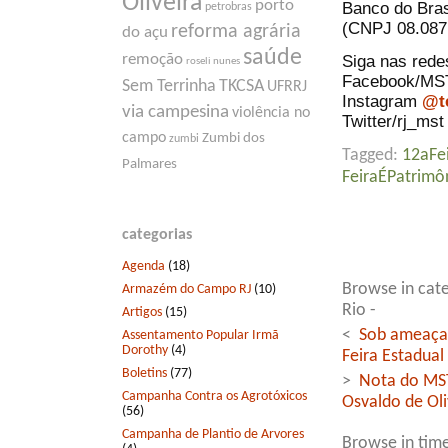
Oliveira
porto
Banco do Bras
petrobras
(CNPJ 08.087
reforma agrária
do açu
saúde
remoção
Siga nas rede
roseli nunes
Facebook/MST
Sem Terrinha
TKCSA
UFRRJ
Instagram
@te
via campesina
violência no
Twitter/rj_mst
campo
Zumbi dos
zumbi
Tagged:
12aFe
Palmares
FeiraÉPatrimô
categorias
Agenda
(18)
Browse in cate
Armazém do Campo RJ
(10)
Rio -
Artigos
(15)
<
Sob ameaça d
Assentamento Popular Irmã
Dorothy
(4)
Feira Estadual
Boletins
(77)
>
Nota do MST
Campanha Contra os Agrotóxicos
Osvaldo de Oli
(56)
Campanha de Plantio de Arvores
Browse in time