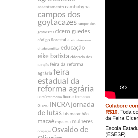
cambahyba
assentamento
campos dos
goytacazes
campos dos
cícero guedes
goytacazes
código florestal
direitos humanos
educação
ditadura militar
eike batista
eldorado dos
feira da reforma
carajás
feira
agrária
estadual da
reforma agrária
fiocruz
formacao
FeiraÉPatrimônio
INCRA
jornada
Colabore com 
Greve
R$10.
Toda con
de lutas
luís maranhão
da Feira Cíce
macaé
mulheres
mpa
MST
Escola Estadu
Osvaldo de
ocupação
(ESESF)