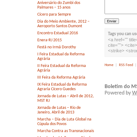
Aniversário do Zumbi dos
Palmares – 15 anos
Cícero para Sempre
Dia do Meio Ambiente, 2012 –
Aeroporto Santos Dumont
Encontro Estadual 2016
Tags you can us
<a href="" tit
Enera-RJ 2015
cite=""> <cit
Festã no Irmã Dorothy
<strike> <str
I Feira Estadual da Reforma
Agrária
Home
|
RSS Feed
II Feira Estadual da Reforma
Agrária
III Feira da Reforma Agrária
IX Feira Estadual da Reforma
Boletim do M
Agraria Cícero Guedes
Powered by
W
Jornada de Lutas – Abril de 2012,
MST RJ
Jornada de Lutas – Rio de
Janeiro, Abril de 2013
Marcha – Dia de Luta Global na
Cúpula dos Povos
Marcha Contra as Transnacionais