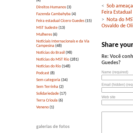
(4)
<
Sob ameaça d
Direitos Humanos
(3)
Feira Estadual
Fazenda Cambahyba
(4)
>
Nota do MST
Feira estadual Cícero Guedes
(15)
Osvaldo de Oli
MST Sudeste
(13)
Mulheres
(6)
Notíciais Internacionais e da Via
Share you
Campesina
(48)
Notícias do Brasil
(98)
Re: Você conh
Notícias do MST Rio
(281)
Guedes?
Notícias do Rio
(148)
Name (required)
Podcast
(8)
Sem categoria
(34)
Email (hidden) (req
Sem Terrinha
(2)
Solidariedade
(17)
Web site
Terra Crioula
(6)
Veneno
(1)
galerias de fotos