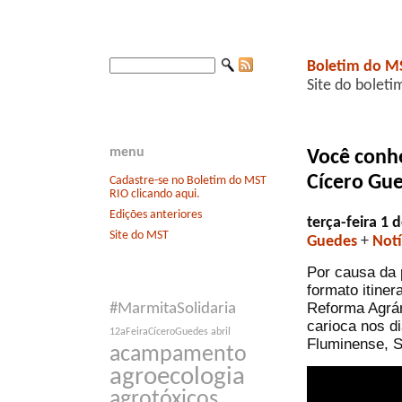
Boletim do M
Site do boleti
menu
Você conhe
Cícero Gu
Cadastre-se no Boletim do MST
RIO clicando aqui.
Edições anteriores
terça-feira 1
Site do MST
Guedes
+
Notí
Por causa da 
formato itine
Reforma Agrár
#MarmitaSolidaria
carioca nos d
12aFeiraCíceroGuedes
abril
Fluminense, S
acampamento
agroecologia
agrotóxicos