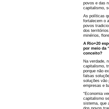
povos e das 
capitalismo, 
As políticas 
fortalecem o 
povos tradicio
dos território
minérios, flor
A Rio+20 esp
por meio da 
conceito?
Na verdade, n
capitalismo, t
porque não ex
falsas soluçõ
soluções vão 
empresas e b
“Economia ver
capitalismo s
sistema, que 
dos povos tr