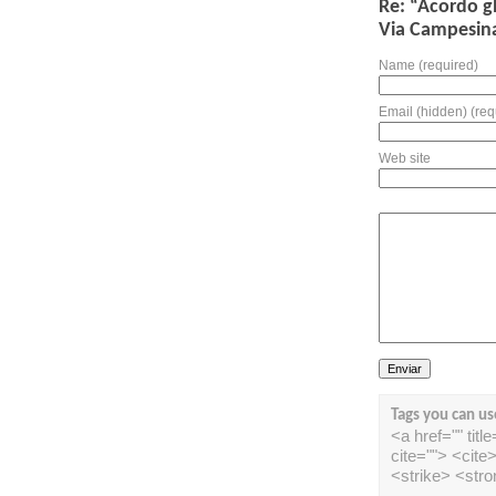
Re: “Acordo g
Via Campesin
Name (required)
Email (hidden) (req
Web site
Tags you can us
<a href="" tit
cite=""> <cit
<strike> <str