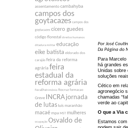
cambahyba
assentamento
campos dos
goytacazes
campos dos
cícero guedes
goytacazes
código florestal
direitos humanos
Por José Couti
educação
ditadura militar
Da Página do 
eike batista
eldorado dos
Para Marcelo 
feira da reforma
carajás
há grandes es
feira
agrária
Unidas sobre 
estadual da
soluções reai
reforma agrária
Cético em rela
fiocruz
formacao
agronegócio sa
FeiraÉPatrimônio
INCRA
jornada
chamadas “fa
Greve
verde ao capit
de lutas
luís maranhão
O que a Via 
macaé
mulheres
mpa
MST
Osvaldo de
Estamos com 
ocupação
podem sair de 