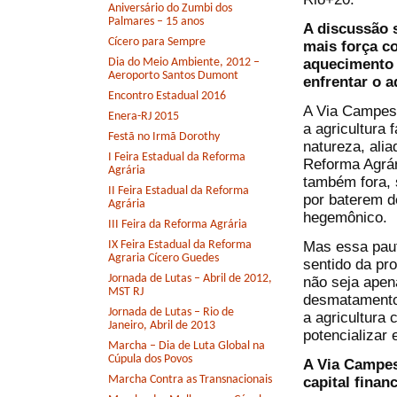
Aniversário do Zumbi dos
Palmares – 15 anos
A discussão 
Cícero para Sempre
mais força c
aquecimento 
Dia do Meio Ambiente, 2012 –
Aeroporto Santos Dumont
enfrentar o 
Encontro Estadual 2016
A Via Campesi
Enera-RJ 2015
a agricultura 
Festã no Irmã Dorothy
natureza, ali
I Feira Estadual da Reforma
Reforma Agrár
Agrária
também fora, 
II Feira Estadual da Reforma
por baterem d
Agrária
hegemônico.
III Feira da Reforma Agrária
Mas essa paut
IX Feira Estadual da Reforma
Agraria Cícero Guedes
sentido da pr
Jornada de Lutas – Abril de 2012,
não seja apen
MST RJ
desmatamento 
Jornada de Lutas – Rio de
a agricultura
Janeiro, Abril de 2013
potencializar 
Marcha – Dia de Luta Global na
Cúpula dos Povos
A Via Campes
Marcha Contra as Transnacionais
capital finan