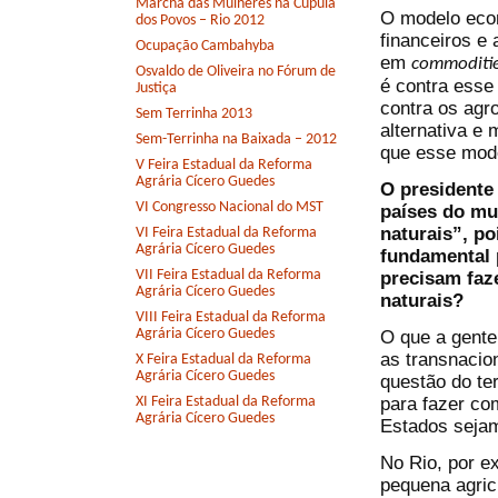
Marcha das Mulheres na Cúpula
O modelo econ
dos Povos – Rio 2012
financeiros e
Ocupação Cambahyba
em
commoditi
Osvaldo de Oliveira no Fórum de
é contra esse
Justiça
contra os agro
Sem Terrinha 2013
alternativa e 
Sem-Terrinha na Baixada – 2012
que esse mode
V Feira Estadual da Reforma
Agrária Cícero Guedes
O presidente
VI Congresso Nacional do MST
países do mu
naturais”, po
VI Feira Estadual da Reforma
Agrária Cícero Guedes
fundamental 
VII Feira Estadual da Reforma
precisam faz
Agrária Cícero Guedes
naturais?
VIII Feira Estadual da Reforma
Agrária Cícero Guedes
O que a gente
as transnacio
X Feira Estadual da Reforma
Agrária Cícero Guedes
questão do te
para fazer co
XI Feira Estadual da Reforma
Agrária Cícero Guedes
Estados sejam
No Rio, por e
pequena agricu