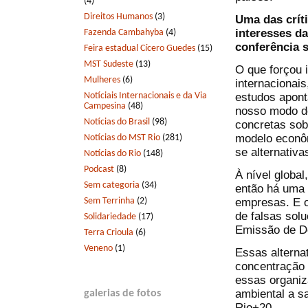
(4)
Direitos Humanos
(3)
Uma das críti
interesses d
Fazenda Cambahyba
(4)
conferência s
Feira estadual Cícero Guedes
(15)
MST Sudeste
(13)
O que forçou 
Mulheres
(6)
internacionai
Notíciais Internacionais e da Via
estudos apon
Campesina
(48)
nosso modo de
Notícias do Brasil
(98)
concretas sob
modelo econôm
Notícias do MST Rio
(281)
se alternativ
Notícias do Rio
(148)
Podcast
(8)
À nível global
Sem categoria
(34)
então há uma 
Sem Terrinha
(2)
empresas. E o
de falsas sol
Solidariedade
(17)
Emissão de 
Terra Crioula
(6)
Veneno
(1)
Essas alterna
concentração 
essas organiz
ambiental a sa
galerias de fotos
Rio+20.