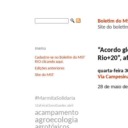
Boletim do M
Site do boleti
menu
“Acordo gl
Rio+20”, a
Cadastre-se no Boletim do MST
RIO clicando aqui.
Edições anteriores
quarta-feira 
Site do MST
Via Campesin
28 de maio de
#MarmitaSolidaria
12aFeiraCíceroGuedes
abril
acampamento
agroecologia
agrotóxicos