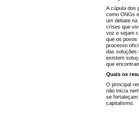
A cúpula dos 
como ONGs e m
um debate na 
crises que vi
voz e sejam c
que os povos 
processo ofic
das soluções 
existem soluç
que encontram
Quais os res
O principal re
não inicia ne
se fortaleçam 
capitalismo.