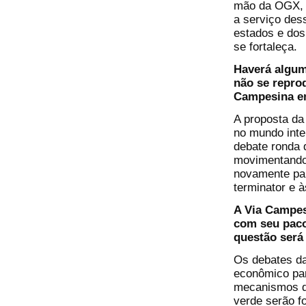
mão da OGX, d
a serviço de
estados e dos
se fortaleça.
Haverá algum
não se repro
Campesina e
A proposta da
no mundo inte
debate ronda 
movimentando 
novamente pa
terminator e 
A Via Campes
com seu paco
questão será
Os debates da
econômico par
mecanismos d
verde serão fo