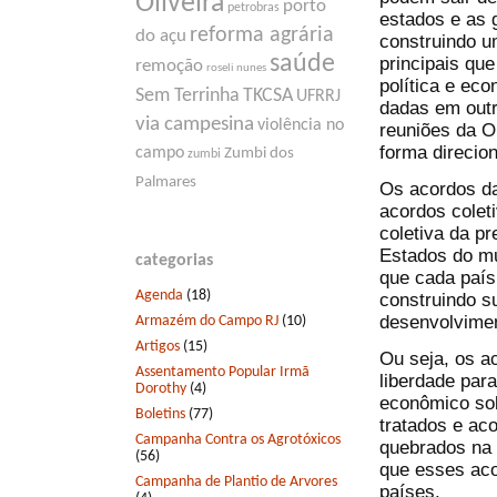
Oliveira
porto
petrobras
estados e as 
reforma agrária
do açu
construindo u
saúde
principais qu
remoção
roseli nunes
política e eco
Sem Terrinha
TKCSA
UFRRJ
dadas em outr
via campesina
violência no
reuniões da O
forma direcio
campo
Zumbi dos
zumbi
Palmares
Os acordos da
acordos colet
coletiva da p
Estados do mu
categorias
que cada país
Agenda
(18)
construindo s
desenvolvime
Armazém do Campo RJ
(10)
Artigos
(15)
Ou seja, os a
Assentamento Popular Irmã
liberdade para
Dorothy
(4)
econômico sob
Boletins
(77)
tratados e ac
Campanha Contra os Agrotóxicos
quebrados na 
(56)
que esses aco
Campanha de Plantio de Arvores
países.