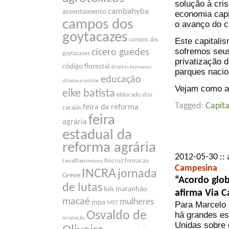
solução à cris
cambahyba
assentamento
economia capi
campos dos
o avanço do ca
goytacazes
Este capitali
campos dos
sofremos seus
cícero guedes
goytacazes
privatização d
código florestal
direitos humanos
parques nacio
educação
ditadura militar
Vejam como as
eike batista
eldorado dos
Tagged:
Capit
feira da reforma
carajás
feira
agrária
estadual da
reforma agrária
2012-05-30 :: 
fiocruz
formacao
FeiraÉPatrimônio
Campesina
INCRA
jornada
Greve
“Acordo glob
de lutas
luís maranhão
afirma Via 
macaé
mulheres
mpa
Para Marcelo 
MST
Osvaldo de
há grandes es
ocupação
Unidas sobre 