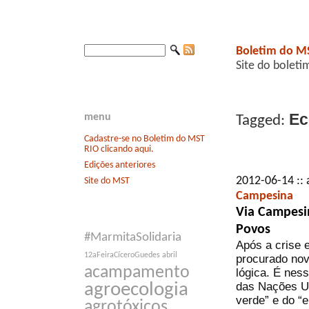
Boletim do M
Site do boleti
Ec
menu
Tagged:
Cadastre-se no Boletim do MST
RIO clicando aqui.
Edições anteriores
2012-06-14 :: 
Site do MST
Campesina
Via Campesi
Povos
#MarmitaSolidaria
Após a crise 
12aFeiraCíceroGuedes
abril
procurado no
acampamento
lógica. É nes
das Nações Un
agroecologia
verde” e do “
agrotóxicos