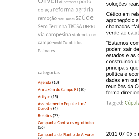
Oliveira
porto
petrobras
soluções reai
reforma agrária
do açu
Cético em rela
saúde
remoção
agronegócio sa
roseli nunes
chamadas “fa
Sem Terrinha
TKCSA
UFRRJ
verde ao capit
via campesina
violência no
“Estamos com 
campo
Zumbi dos
zumbi
podem sair de 
Palmares
estados e as 
construindo u
principais qu
categorias
política e eco
dadas em outr
Agenda
(18)
reuniões da O
Armazém do Campo RJ
(10)
forma direcio
Artigos
(15)
Tagged:
Cúpul
Assentamento Popular Irmã
Dorothy
(4)
Boletins
(77)
Campanha Contra os Agrotóxicos
(56)
2011-07-05 ::
Campanha de Plantio de Arvores