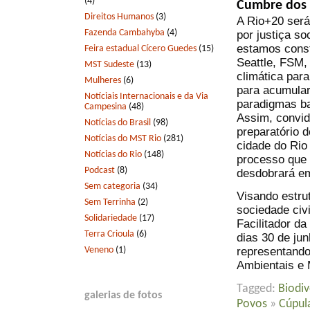
(4)
Cumbre dos
Direitos Humanos
(3)
A Rio+20 será 
Fazenda Cambahyba
(4)
por justiça s
estamos const
Feira estadual Cícero Guedes
(15)
Seattle, FSM,
MST Sudeste
(13)
climática par
Mulheres
(6)
para acumular
Notíciais Internacionais e da Via
paradigmas b
Campesina
(48)
Assim, convid
Notícias do Brasil
(98)
preparatório 
Notícias do MST Rio
(281)
cidade do Rio
Notícias do Rio
(148)
processo que 
Podcast
(8)
desdobrará e
Sem categoria
(34)
Visando estrut
Sem Terrinha
(2)
sociedade civi
Solidariedade
(17)
Facilitador d
Terra Crioula
(6)
dias 30 de ju
Veneno
(1)
representando
Ambientais e 
Tagged:
Biodiv
galerias de fotos
Povos
»
Cúpul