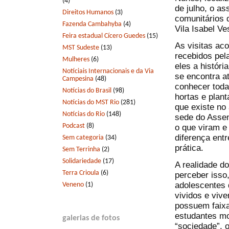
(4)
de julho, o a
Direitos Humanos
(3)
comunitários 
Fazenda Cambahyba
(4)
Vila Isabel Ve
Feira estadual Cícero Guedes
(15)
As visitas ac
MST Sudeste
(13)
recebidos pel
Mulheres
(6)
eles a histór
Notíciais Internacionais e da Via
se encontra a
Campesina
(48)
conhecer toda
Notícias do Brasil
(98)
hortas e plant
Notícias do MST Rio
(281)
que existe no
Notícias do Rio
(148)
sede do Assen
Podcast
(8)
o que viram e
diferença ent
Sem categoria
(34)
prática.
Sem Terrinha
(2)
Solidariedade
(17)
A realidade d
Terra Crioula
(6)
perceber isso
adolescentes 
Veneno
(1)
vividos e viv
possuem faixa
estudantes m
galerias de fotos
“sociedade”, 