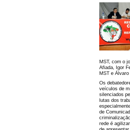
MST, com o jo
Afiada, Igor 
MST e Álvaro 
Os debatedore
veículos de m
silenciados p
lutas dos tra
especialmente
de Comunicado
criminalização
rede é agiliza
de apresentar