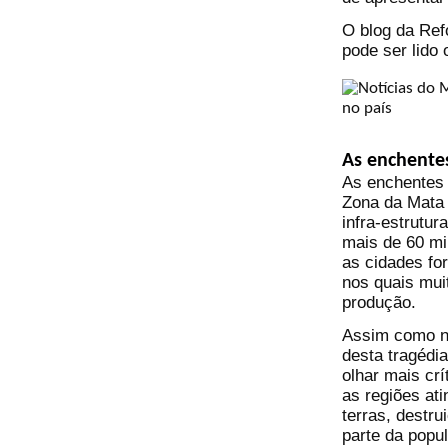
O blog da Ref
pode ser lido
As enchente
As enchentes 
Zona da Mata 
infra-estrutur
mais de 60 mi
as cidades fo
nos quais mui
produção.
Assim como no
desta tragédi
olhar mais crí
as regiões at
terras, destr
parte da popu