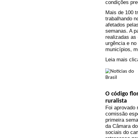
condições pre
Mais de 100 t
trabalhando n
afetados pela
semanas. A pa
realizadas as 
urgência e no
municípios, 
Leia mais cli
O código flo
ruralista
Foi aprovado 
comissão espe
primeira seman
da Câmara do
sociais do c