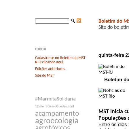
Boletim do M
Site do boleti
menu
quinta-feira 
Cadastre-se no Boletim do MST
RIO clicando aqui.
Edições anteriores
Site do MST
Boletim do
#MarmitaSolidaria
12aFeiraCíceroGuedes
abril
MST inicia c
acampamento
Populações 
agroecologia
Entre os dias 
agrotóxicos