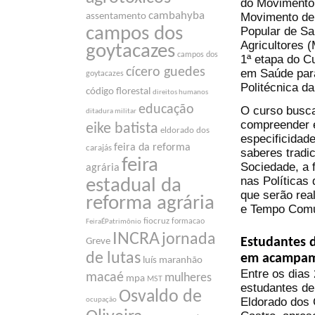
do Movimento 
cambahyba
Movimento de
assentamento
campos dos
Popular de S
Agricultores 
goytacazes
campos dos
1ª etapa do C
cícero guedes
em Saúde par
goytacazes
Politécnica da
código florestal
direitos humanos
educação
O curso busca
ditadura militar
compreender e 
eike batista
eldorado dos
especificidade
feira da reforma
carajás
saberes tradic
feira
Sociedade, a 
agrária
nas Políticas
estadual da
que serão rea
reforma agrária
e Tempo Com
fiocruz
formacao
FeiraÉPatrimônio
INCRA
jornada
Estudantes d
Greve
de lutas
em acampame
luís maranhão
Entre os dias
macaé
mulheres
mpa
MST
estudantes de
Osvaldo de
Eldorado dos 
ocupação