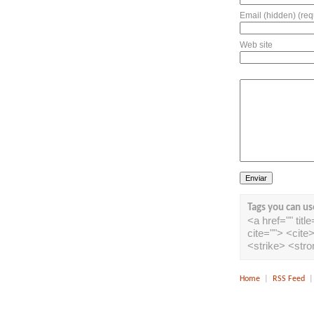
Email (hidden) (req
Web site
Tags you can us
<a href="" tit
cite=""> <cit
<strike> <str
Home
|
RSS Feed