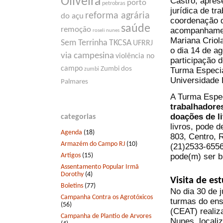
Oliveira
Castro, apres
porto
petrobras
jurídica de t
reforma agrária
do açu
coordenação d
saúde
remoção
acompanhament
roseli nunes
Mariana Criol
Sem Terrinha
TKCSA
UFRRJ
o dia 14 de ag
via campesina
violência no
participação 
campo
Zumbi dos
Turma Especia
zumbi
Universidade 
Palmares
A Turma Espec
trabalhadore
doações de li
categorias
livros, pode d
Agenda
(18)
803, Centro, R
Armazém do Campo RJ
(10)
(21)2533-6556 
Artigos
(15)
pode(m) ser b
Assentamento Popular Irmã
Dorothy
(4)
Visita de es
Boletins
(77)
No dia 30 de 
Campanha Contra os Agrotóxicos
turmas do ens
(56)
(CEAT) realiz
Campanha de Plantio de Arvores
Nunes, locali