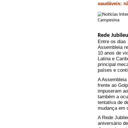
saudáveis: nã
Rede Jubile
Entre os dias 
Assembleia re
10 anos de vi
Latina e Carib
principal mec
países e cont
A Assembleia
frente ao Gol
impuseram ao 
também a ocup
tentativa de 
mudança em c
A Rede Jubileu
aniversário d