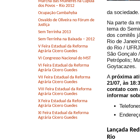
Marcha das Mulheres na Cúpula
dos Povos – Rio 2012
da sociedade.
Ocupação Cambahyba
Osvaldo de Oliveira no Fórum de
Na parte da m
Justiça
tema do Semin
Sem Terrinha 2013
dos comitês j
Sem-Terrinha na Baixada – 2012
Rio de Janeir
V Feira Estadual da Reforma
do Rio / UFRJ
Agrária Cícero Guedes
São Gonçalo 
VI Congresso Nacional do MST
Petrópolis; M
VI Feira Estadual da Reforma
Goytacazes.
Agrária Cícero Guedes
A
próxima ati
VII Feira Estadual da Reforma
Agrária Cícero Guedes
21/07, às 18:
contato com 
VIII Feira Estadual da Reforma
Agrária Cícero Guedes
informar sob
X Feira Estadual da Reforma
Telefone
Agrária Cícero Guedes
XI Feira Estadual da Reforma
Endereço
Agrária Cícero Guedes
Lançada Red
Rio