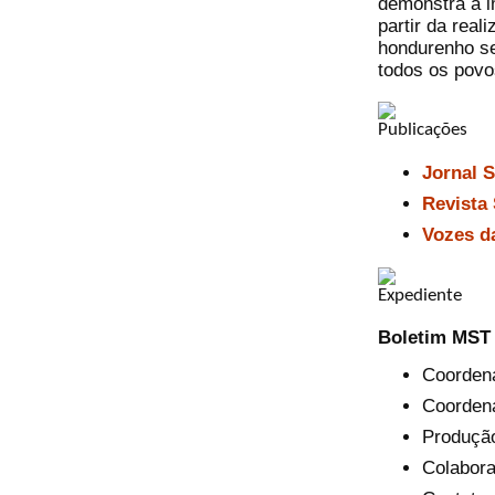
demonstra a i
partir da rea
hondurenho se
todos os pov
Jornal 
Revista
Vozes d
Boletim MST
Coordena
Coordena
Produção
Colabora