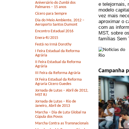
Aniversário do Zumbi dos
e telejornais, 
Palmares – 15 anos
modelo capital
Cícero para Sempre
vez mais nece
Dia do Meio Ambiente, 2012 –
aproximar o c
Aeroporto Santos Dumont
com as inform
Encontro Estadual 2016
MST, sobre os
Enera-RJ 2015
famílias Sem 
Festã no Irmã Dorothy
I Feira Estadual da Reforma
Agrária
II Feira Estadual da Reforma
Agrária
Campanha pe
III Feira da Reforma Agrária
IX Feira Estadual da Reforma
Agraria Cícero Guedes
Jornada de Lutas – Abril de 2012,
MST RJ
Jornada de Lutas – Rio de
Janeiro, Abril de 2013
Marcha – Dia de Luta Global na
Cúpula dos Povos
Marcha Contra as Transnacionais