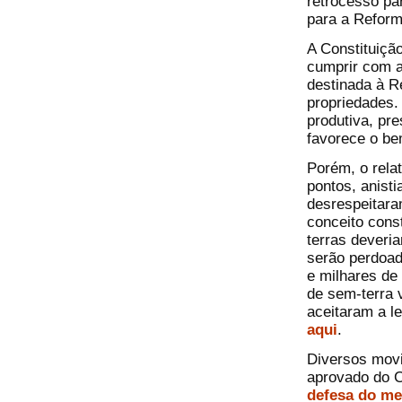
retrocesso pa
para a Reform
A Constituiçã
cumprir com a
destinada à R
propriedades.
produtiva, pre
favorece o be
Porém, o rela
pontos, anisti
desrespeitaram
conceito const
terras deveria
serão perdoad
e milhares de
de sem-terra 
aceitaram a l
aqui
.
Diversos movi
aprovado do C
defesa do me