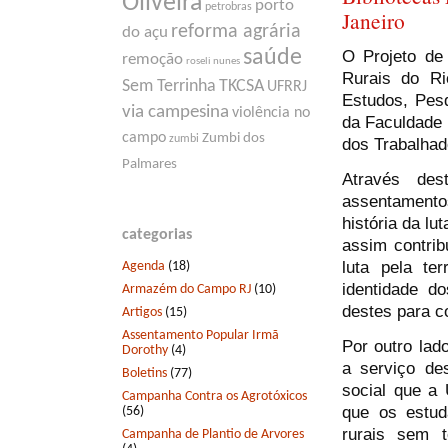
Oliveira
porto
petrobras
Janeiro
reforma agrária
do açu
saúde
O Projeto de
remoção
roseli nunes
Rurais do Ri
Sem Terrinha
TKCSA
UFRRJ
Estudos, Pes
via campesina
violência no
da Faculdade
campo
Zumbi dos
zumbi
dos Trabalhad
Palmares
Através des
assentamentos
história da lu
categorias
assim contri
luta pela te
Agenda
(18)
identidade d
Armazém do Campo RJ
(10)
destes para c
Artigos
(15)
Assentamento Popular Irmã
Por outro lad
Dorothy
(4)
a serviço de
Boletins
(77)
social que a
Campanha Contra os Agrotóxicos
que os estud
(56)
rurais sem t
Campanha de Plantio de Arvores