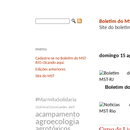
Boletim do M
Site do boleti
menu
domingo 15 a
Cadastre-se no Boletim do MST
RIO clicando aqui.
Edições anteriores
Site do MST
Boletim do
#MarmitaSolidaria
12aFeiraCíceroGuedes
abril
acampamento
agroecologia
Curso de L
agrotóxicos