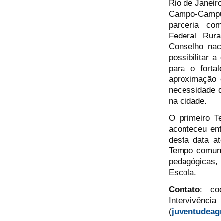
Rio de Janeiro
Campo-Campu
parceria co
Federal Rur
Conselho nac
possibilitar 
para o forta
aproximação 
necessidade 
na cidade.
O primeiro T
aconteceu ent
desta data a
Tempo comunid
pedagógicas,
Escola.
Contato
: co
Inter
(
juventudeag