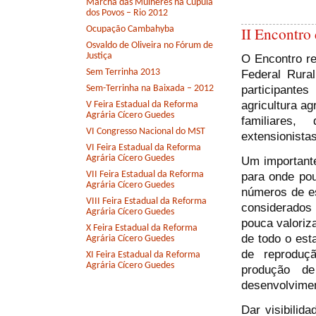
Marcha das Mulheres na Cúpula
dos Povos – Rio 2012
II Encontro
Ocupação Cambahyba
Osvaldo de Oliveira no Fórum de
Justiça
O Encontro re
Sem Terrinha 2013
Federal Rura
participantes
Sem-Terrinha na Baixada – 2012
agricultura ag
V Feira Estadual da Reforma
Agrária Cícero Guedes
familiares,
VI Congresso Nacional do MST
extensionista
VI Feira Estadual da Reforma
Agrária Cícero Guedes
Um importante
VII Feira Estadual da Reforma
para onde pou
Agrária Cícero Guedes
números de e
VIII Feira Estadual da Reforma
considerados 
Agrária Cícero Guedes
pouca valoriza
X Feira Estadual da Reforma
de todo o est
Agrária Cícero Guedes
de reproduç
XI Feira Estadual da Reforma
Agrária Cícero Guedes
produção d
desenvolvimen
Dar visibilida