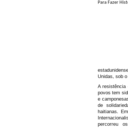
estadunidens
Unidas, sob o
A resistência 
povos tem sid
e camponesas
de solidari
haitianas. E
Internaciona
percorreu o