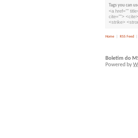
Tags you can us
<a href="" tit
cite=""> <cit
<strike> <str
Home
|
RSS Feed
Boletim do M
Powered by
W