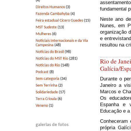
(4)
assentamento
Direitos Humanos
(3)
fundamental 
Fazenda Cambahyba
(4)
Neste ano de
Feira estadual Cícero Guedes
(15)
Nunes, em Pi
MST Sudeste
(13)
organização d
Mulheres
(6)
e entrevistand
Notíciais Internacionais e da Via
resultou na c
Campesina
(48)
Notícias do Brasil
(98)
Notícias do MST Rio
(281)
Rio de Janei
Notícias do Rio
(148)
Galícia/Esp
Podcast
(8)
Durante o per
Sem categoria
(34)
Janeiro a vis
Sem Terrinha
(2)
Marcos e Chav
Solidariedade
(17)
Os educadore
Terra Crioula
(6)
Espanha e v
Veneno
(1)
Educação e a
Conheceram o
galerias de fotos
própria Gal