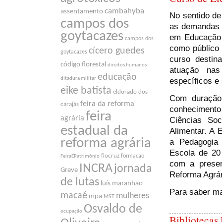
cambahyba
assentamento
No sentido d
campos dos
as demandas 
goytacazes
em Educação 
campos dos
como público 
cícero guedes
goytacazes
curso destin
código florestal
direitos humanos
atuação nas
educação
ditadura militar
específicos e 
eike batista
eldorado dos
Com duração
feira da reforma
carajás
conheciment
feira
agrária
Ciências Soc
estadual da
Alimentar. A 
reforma agrária
a Pedagogia 
Escola de 20
fiocruz
formacao
FeiraÉPatrimônio
com a presen
INCRA
jornada
Greve
Reforma Agrár
de lutas
luís maranhão
Para saber ma
macaé
mulheres
mpa
MST
Osvaldo de
ocupação
Bibliotecas