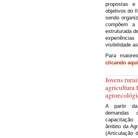
propostas e 
objetivos do I
sendo organi
compõem a A
estruturada de
experiências
visibilidade 
Para maiores
clicando aqui
Jovens rura
agricultura
agroecológi
A partir d
demandas 
capacitaçã
âmbito da Ag
(Articulação 