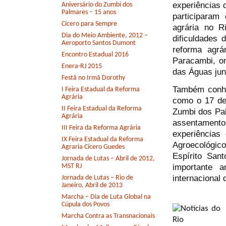
experiências 
Aniversário do Zumbi dos
Palmares – 15 anos
participaram
Cícero para Sempre
agrária no R
Dia do Meio Ambiente, 2012 –
dificuldades 
Aeroporto Santos Dumont
reforma agrá
Encontro Estadual 2016
Paracambi, o
Enera-RJ 2015
das Águas jun
Festã no Irmã Dorothy
Também conhe
I Feira Estadual da Reforma
Agrária
como o 17 de 
II Feira Estadual da Reforma
Zumbi dos Pal
Agrária
assentamento
III Feira da Reforma Agrária
experiências
IX Feira Estadual da Reforma
Agroecológi
Agraria Cícero Guedes
Espírito San
Jornada de Lutas – Abril de 2012,
importante 
MST RJ
internacional 
Jornada de Lutas – Rio de
Janeiro, Abril de 2013
Marcha – Dia de Luta Global na
Cúpula dos Povos
Marcha Contra as Transnacionais