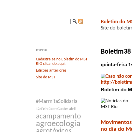
Boletim do M
Site do boleti
menu
Boletim38
Cadastre-se no Boletim do MST
RIO clicando aqui.
quinta-feira 
Edições anteriores
Site do MST
Boletim do M
#MarmitaSolidaria
12aFeiraCíceroGuedes
abril
acampamento
Movimentos 
agroecologia
no dia do M
agrotóxicos