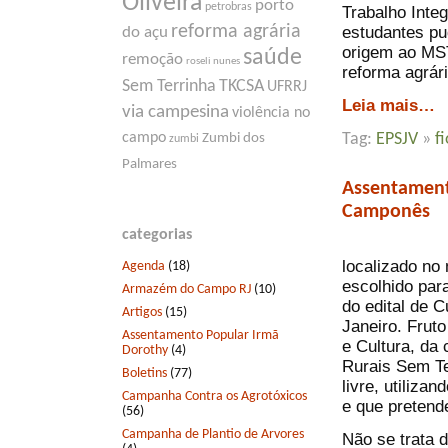
Oliveira
porto
petrobras
Trabalho Inte
reforma agrária
estudantes pu
do açu
origem ao MST
saúde
remoção
roseli nunes
reforma agrár
Sem Terrinha
TKCSA
UFRRJ
Leia mais…
via campesina
violência no
campo
Zumbi dos
Tag:
EPSJV
»
f
zumbi
Palmares
Assentament
Camponês
categorias
localizado no 
Agenda
(18)
escolhido par
Armazém do Campo RJ
(10)
do edital de C
Artigos
(15)
Janeiro. Frut
Assentamento Popular Irmã
e Cultura, da
Dorothy
(4)
Rurais Sem Te
Boletins
(77)
livre, utiliza
Campanha Contra os Agrotóxicos
e que pretend
(56)
Campanha de Plantio de Arvores
Não se trata 