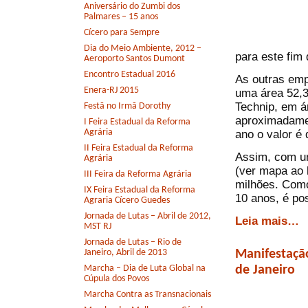
Aniversário do Zumbi dos
Palmares – 15 anos
Cícero para Sempre
Dia do Meio Ambiente, 2012 –
para este fim
Aeroporto Santos Dumont
Encontro Estadual 2016
As outras emp
Enera-RJ 2015
uma área 52,3
Technip, em á
Festã no Irmã Dorothy
aproximadamen
I Feira Estadual da Reforma
Agrária
ano o valor é 
II Feira Estadual da Reforma
Assim, com um
Agrária
(ver mapa ao 
III Feira da Reforma Agrária
milhões. Como
IX Feira Estadual da Reforma
10 anos, é pos
Agraria Cícero Guedes
Jornada de Lutas – Abril de 2012,
Leia mais…
MST RJ
Jornada de Lutas – Rio de
Manifestaçã
Janeiro, Abril de 2013
de Janeiro
Marcha – Dia de Luta Global na
Cúpula dos Povos
Marcha Contra as Transnacionais