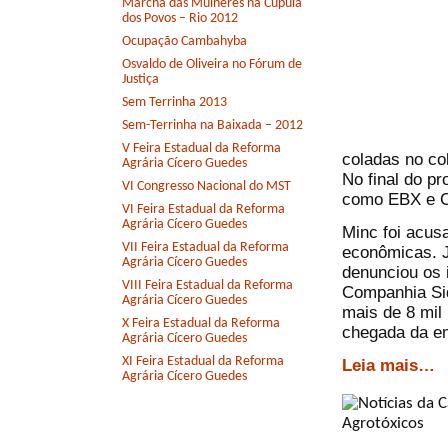
Marcha das Mulheres na Cúpula
dos Povos – Rio 2012
Ocupação Cambahyba
Osvaldo de Oliveira no Fórum de
Justiça
Sem Terrinha 2013
Sem-Terrinha na Baixada – 2012
V Feira Estadual da Reforma
coladas no col
Agrária Cícero Guedes
No final do p
VI Congresso Nacional do MST
como EBX e Ch
VI Feira Estadual da Reforma
Agrária Cícero Guedes
Minc foi acus
VII Feira Estadual da Reforma
econômicas. J
Agrária Cícero Guedes
denunciou os 
VIII Feira Estadual da Reforma
Companhia Sid
Agrária Cícero Guedes
mais de 8 mil
X Feira Estadual da Reforma
chegada da e
Agrária Cícero Guedes
XI Feira Estadual da Reforma
Leia mais…
Agrária Cícero Guedes