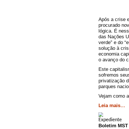
Após a crise 
procurado no
lógica. É nes
das Nações Un
verde” e do “
solução à cris
economia capi
o avanço do ca
Este capitali
sofremos seus
privatização d
parques nacio
Vejam como as
Leia mais…
Boletim MST