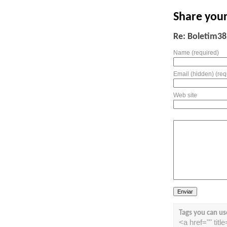
Share you
Re: Boletim38
Name (required)
Email (hidden) (req
Web site
Tags you can us
<a href="" tit