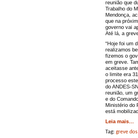
reunião que d
Trabalho do M
Mendonça, ac
que na próxim
governo vai a
Até lá, a grev
“Hoje foi um 
realizamos be
fizemos o gov
em greve. Tam
aceitasse ante
o limite era 3
processo este
do ANDES-SN, 
reunião, um g
e do Comando 
Ministério do
está mobiliza
Leia mais…
Tag:
greve dos