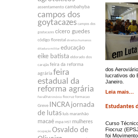
cambahyba
assentamento
campos dos
goytacazes
campos dos
cícero guedes
goytacazes
código florestal
direitos humanos
educação
ditadura militar
eike batista
eldorado dos
feira da reforma
carajás
dos Aeroviári
feira
agrária
lucrativos do
estadual da
Janeiro.
reforma agrária
Leia mais…
fiocruz
formacao
FeiraÉPatrimônio
INCRA
jornada
Greve
Estudantes 
de lutas
luís maranhão
macaé
mulheres
mpa
MST
Curso Técnico
Osvaldo de
Fiocruz (EPSJ
ocupação
foi Movimento