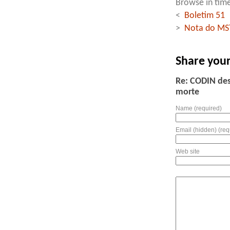
Browse in time
<
Boletim 51
>
Nota do MST
Share you
Re: CODIN desa
morte
Name (required)
Email (hidden) (req
Web site