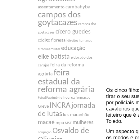
cambahyba
assentamento
campos dos
goytacazes
campos dos
cícero guedes
goytacazes
código florestal
direitos humanos
educação
ditadura militar
eike batista
eldorado dos
feira da reforma
carajás
feira
agrária
estadual da
reforma agrária
Os cinco filh
tirar o seu s
fiocruz
formacao
FeiraÉPatrimônio
por policiais 
INCRA
jornada
Greve
cavaleiros qu
de lutas
leiteiro que é
luís maranhão
Toledo.
macaé
mulheres
mpa
MST
Osvaldo de
Um aspecto qu
ocupação
os modos e pr