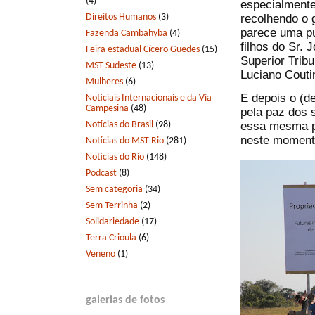
(4)
especialmente
Direitos Humanos
(3)
recolhendo o 
parece uma pu
Fazenda Cambahyba
(4)
filhos do Sr.
Feira estadual Cícero Guedes
(15)
Superior Tribu
MST Sudeste
(13)
Luciano Couti
Mulheres
(6)
E depois o (d
Notíciais Internacionais e da Via
Campesina
(48)
pela paz dos 
Notícias do Brasil
(98)
essa mesma pa
neste momento
Notícias do MST Rio
(281)
Notícias do Rio
(148)
Podcast
(8)
Sem categoria
(34)
Sem Terrinha
(2)
Solidariedade
(17)
Terra Crioula
(6)
Veneno
(1)
galerias de fotos