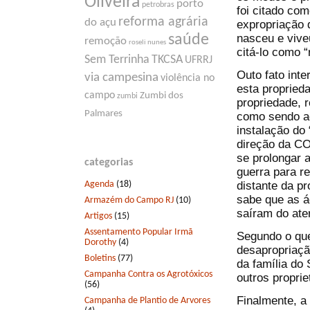
Oliveira
porto
petrobras
foi citado co
reforma agrária
do açu
expropriação 
nasceu e vive
saúde
remoção
roseli nunes
citá-lo como “
Sem Terrinha
TKCSA
UFRRJ
Outo fato inte
via campesina
violência no
esta propried
campo
Zumbi dos
zumbi
propriedade, 
Palmares
como sendo ag
instalação do 
direção da CO
se prolongar a
categorias
guerra para r
Agenda
(18)
distante da p
sabe que as á
Armazém do Campo RJ
(10)
saíram do ate
Artigos
(15)
Assentamento Popular Irmã
Segundo o que 
Dorothy
(4)
desapropriaçã
Boletins
(77)
da família do 
Campanha Contra os Agrotóxicos
outros propri
(56)
Finalmente, a
Campanha de Plantio de Arvores