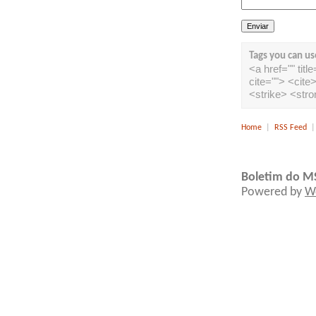
Tags you can us
<a href="" tit
cite=""> <cit
<strike> <str
Home
|
RSS Feed
Boletim do M
Powered by
W