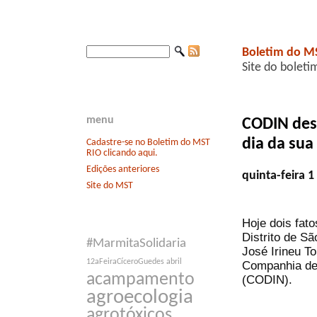
Boletim do M
Site do boleti
menu
CODIN desa
dia da sua
Cadastre-se no Boletim do MST
RIO clicando aqui.
Edições anteriores
quinta-feira 
Site do MST
Hoje dois fato
Distrito de Sã
#MarmitaSolidaria
José Irineu T
12aFeiraCíceroGuedes
abril
Companhia de 
acampamento
(CODIN).
agroecologia
agrotóxicos