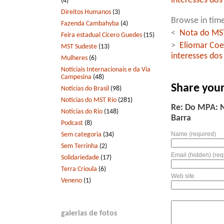
interesses do
(4)
Direitos Humanos
(3)
Browse in time
Fazenda Cambahyba
(4)
<
Nota do MST
Feira estadual Cícero Guedes
(15)
>
Eliomar Coe
MST Sudeste
(13)
interesses do
Mulheres
(6)
Notíciais Internacionais e da Via
Campesina
(48)
Share you
Notícias do Brasil
(98)
Notícias do MST Rio
(281)
Re: Do MPA: N
Notícias do Rio
(148)
Barra
Podcast
(8)
Name (required)
Sem categoria
(34)
Sem Terrinha
(2)
Email (hidden) (req
Solidariedade
(17)
Terra Crioula
(6)
Web site
Veneno
(1)
galerias de fotos