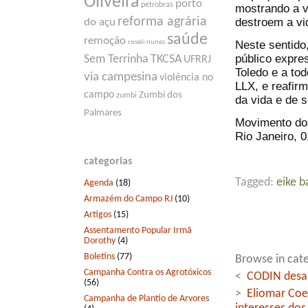
Oliveira
porto
petrobras
mostrando a v
reforma agrária
destroem a v
do açu
saúde
remoção
Neste sentido
roseli nunes
público expres
Sem Terrinha
TKCSA
UFRRJ
Toledo e a t
via campesina
violência no
LLX, e reafir
campo
Zumbi dos
zumbi
da vida e de s
Palmares
Movimento do
Rio Janeiro, 
categorias
Tagged:
eike b
Agenda
(18)
Armazém do Campo RJ
(10)
Artigos
(15)
Assentamento Popular Irmã
Dorothy
(4)
Boletins
(77)
Browse in cate
Campanha Contra os Agrotóxicos
<
CODIN desap
(56)
>
Eliomar Coe
Campanha de Plantio de Arvores