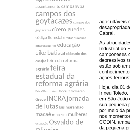
cambahyba
assentamento
campos dos
goytacazes
agricultáveis
campos dos
desapropriada
cícero guedes
goytacazes
Cabral.
código florestal
direitos humanos
As atrocidad
educação
ditadura militar
Industrial do
eike batista
camponeses de
eldorado dos
depressivos t
feira da reforma
carajás
estão sob ame
feira
agrária
conhecimento 
estadual da
ações terrori
reforma agrária
Hoje, dia 01 
fiocruz
formacao
FeiraÉPatrimônio
Irineu Toledo
INCRA
jornada
em São João d
Greve
sua pequena p
de lutas
luís maranhão
por meio da p
macaé
mulheres
mpa
nos momentos
MST
Osvaldo de
CODIN, ampara
ocupação
da pequena pro