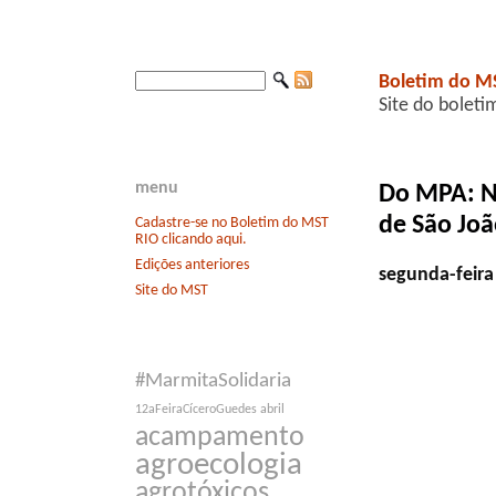
Boletim do M
Site do boleti
menu
Do MPA: N
de São Joã
Cadastre-se no Boletim do MST
RIO clicando aqui.
Edições anteriores
segunda-feira
Site do MST
#MarmitaSolidaria
12aFeiraCíceroGuedes
abril
acampamento
agroecologia
agrotóxicos