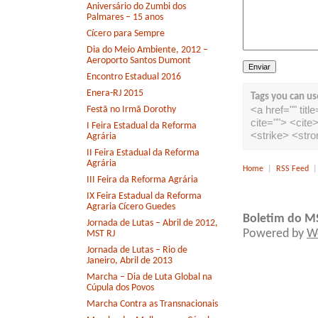
Aniversário do Zumbi dos
Palmares – 15 anos
Cícero para Sempre
Dia do Meio Ambiente, 2012 –
Aeroporto Santos Dumont
Encontro Estadual 2016
Enera-RJ 2015
Tags you can us
<a href="" tit
Festã no Irmã Dorothy
cite=""> <cit
I Feira Estadual da Reforma
<strike> <str
Agrária
II Feira Estadual da Reforma
Agrária
Home
|
RSS Feed
III Feira da Reforma Agrária
IX Feira Estadual da Reforma
Agraria Cícero Guedes
Boletim do M
Jornada de Lutas – Abril de 2012,
Powered by
W
MST RJ
Jornada de Lutas – Rio de
Janeiro, Abril de 2013
Marcha – Dia de Luta Global na
Cúpula dos Povos
Marcha Contra as Transnacionais