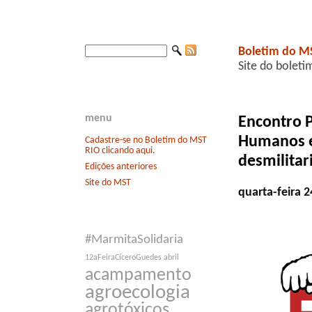
Boletim do M
Site do boleti
menu
Encontro P
Humanos ex
Cadastre-se no Boletim do MST
RIO clicando aqui.
desmilita
Edições anteriores
Site do MST
quarta-feira 
#MarmitaSolidaria
12aFeiraCíceroGuedes
abril
acampamento
agroecologia
agrotóxicos