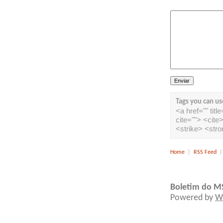
Tags you can us
<a href="" tit
cite=""> <cit
<strike> <str
Home
|
RSS Feed
Boletim do M
Powered by
W