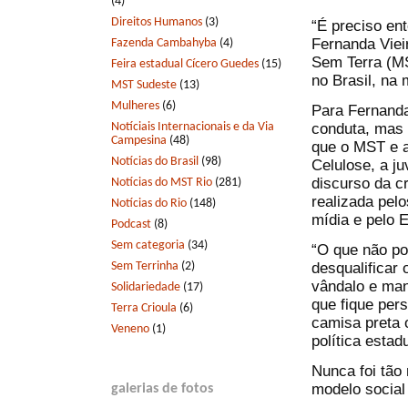
(4)
Direitos Humanos
(3)
“É preciso en
Fernanda Viei
Fazenda Cambahyba
(4)
Sem Terra (MS
Feira estadual Cícero Guedes
(15)
no Brasil, na
MST Sudeste
(13)
Mulheres
(6)
Para Fernanda
Notíciais Internacionais e da Via
conduta, mas 
Campesina
(48)
que o MST e 
Notícias do Brasil
(98)
Celulose, a j
discurso da c
Notícias do MST Rio
(281)
realizada pelo
Notícias do Rio
(148)
mídia e pelo 
Podcast
(8)
Sem categoria
(34)
“O que não po
Sem Terrinha
(2)
desqualificar
vândalo e man
Solidariedade
(17)
que fique per
Terra Crioula
(6)
camisa preta 
Veneno
(1)
política esta
Nunca foi tão
modelo social
galerias de fotos