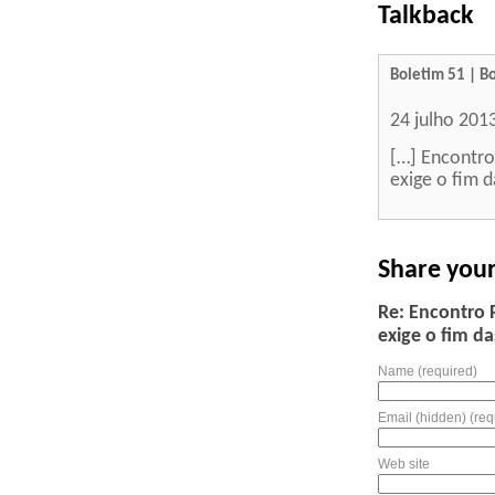
Talkback
Boletim 51 | B
24 julho 201
[…] Encontro
exige o fim d
Share you
Re: Encontro 
exige o fim da
Name (required)
Email (hidden) (req
Web site