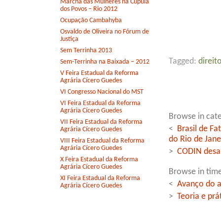
Marcha das Mulheres na Cúpula
dos Povos – Rio 2012
Ocupação Cambahyba
Osvaldo de Oliveira no Fórum de
Justiça
Sem Terrinha 2013
Tagged:
direi
Sem-Terrinha na Baixada – 2012
V Feira Estadual da Reforma
Agrária Cícero Guedes
VI Congresso Nacional do MST
VI Feira Estadual da Reforma
Agrária Cícero Guedes
Browse in cate
VII Feira Estadual da Reforma
<
Brasil de F
Agrária Cícero Guedes
do Rio de Jane
VIII Feira Estadual da Reforma
Agrária Cícero Guedes
>
CODIN desap
X Feira Estadual da Reforma
Agrária Cícero Guedes
Browse in time
XI Feira Estadual da Reforma
<
Avanço do a
Agrária Cícero Guedes
>
Teoria e prá