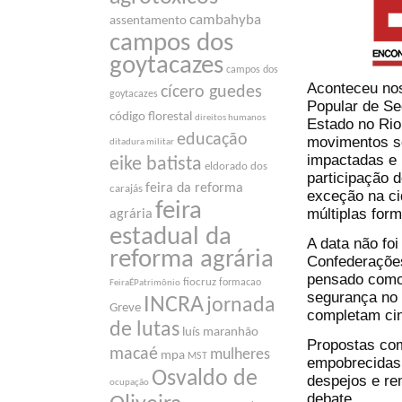
cambahyba
assentamento
campos dos
goytacazes
campos dos
Aconteceu nos
cícero guedes
goytacazes
Popular de Se
código florestal
direitos humanos
Estado no Ri
educação
movimentos so
ditadura militar
impactadas e
eike batista
eldorado dos
participação 
feira da reforma
carajás
exceção na ci
feira
múltiplas for
agrária
estadual da
A data não fo
reforma agrária
Confederações
pensado como 
fiocruz
formacao
FeiraÉPatrimônio
segurança no 
INCRA
jornada
Greve
completam ci
de lutas
luís maranhão
Propostas com
macaé
mulheres
mpa
MST
empobrecidas,
Osvaldo de
despejos e re
ocupação
debate.