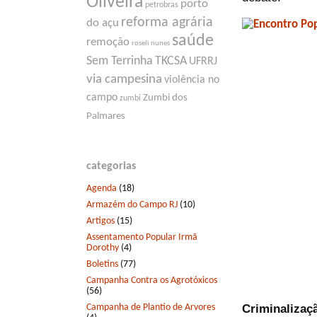
Oliveira
porto
petrobras
reforma agrária
do açu
saúde
remoção
roseli nunes
Sem Terrinha
TKCSA
UFRRJ
via campesina
violência no
campo
Zumbi dos
zumbi
Palmares
categorias
Agenda
(18)
Armazém do Campo RJ
(10)
Artigos
(15)
Assentamento Popular Irmã
Dorothy
(4)
Boletins
(77)
Campanha Contra os Agrotóxicos
(56)
Campanha de Plantio de Arvores
Criminalizaçã