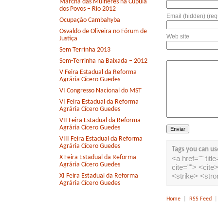
Marcha das Mulheres na Cúpula
dos Povos – Rio 2012
Email (hidden) (req
Ocupação Cambahyba
Osvaldo de Oliveira no Fórum de
Web site
Justiça
Sem Terrinha 2013
Sem-Terrinha na Baixada – 2012
V Feira Estadual da Reforma
Agrária Cícero Guedes
VI Congresso Nacional do MST
VI Feira Estadual da Reforma
Agrária Cícero Guedes
VII Feira Estadual da Reforma
Agrária Cícero Guedes
VIII Feira Estadual da Reforma
Agrária Cícero Guedes
Tags you can us
X Feira Estadual da Reforma
<a href="" tit
Agrária Cícero Guedes
cite=""> <cit
<strike> <str
XI Feira Estadual da Reforma
Agrária Cícero Guedes
Home
|
RSS Feed