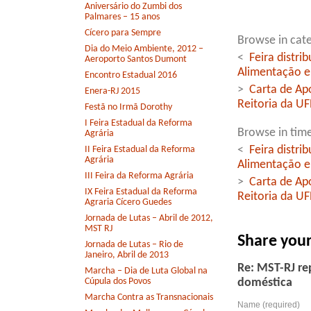
Aniversário do Zumbi dos
Palmares – 15 anos
Cícero para Sempre
Browse in cate
Dia do Meio Ambiente, 2012 –
<
Feira distri
Aeroporto Santos Dumont
Alimentação e
Encontro Estadual 2016
>
Carta de Ap
Enera-RJ 2015
Reitoria da UF
Festã no Irmã Dorothy
I Feira Estadual da Reforma
Browse in time
Agrária
<
Feira distri
II Feira Estadual da Reforma
Agrária
Alimentação e
III Feira da Reforma Agrária
>
Carta de Ap
IX Feira Estadual da Reforma
Reitoria da UF
Agraria Cícero Guedes
Jornada de Lutas – Abril de 2012,
MST RJ
Share you
Jornada de Lutas – Rio de
Janeiro, Abril de 2013
Re: MST-RJ re
Marcha – Dia de Luta Global na
Cúpula dos Povos
doméstica
Marcha Contra as Transnacionais
Name (required)