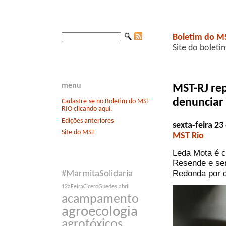
Boletim do M
Site do boleti
menu
MST-RJ rep
denunciar 
Cadastre-se no Boletim do MST
RIO clicando aqui.
Edições anteriores
sexta-feira 2
Site do MST
MST Rio
Leda Mota é c
Resende e ser
Redonda por 
#MarmitaSolidaria
12aFeiraCíceroGuedes
abril
acampamento
agroecologia
agrotóxicos