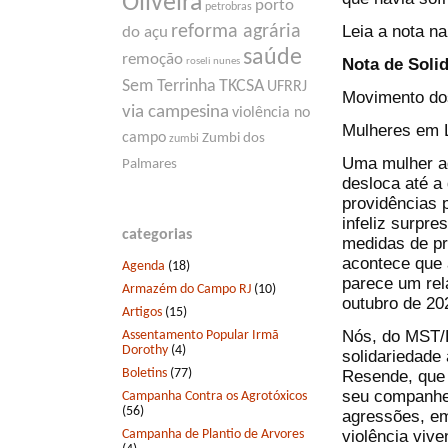
Oliveira
porto
petrobras
Leia a nota na
reforma agrária
do açu
saúde
remoção
Nota de Solid
roseli nunes
Sem Terrinha
TKCSA
UFRRJ
Movimento do
via campesina
violência no
Mulheres em L
campo
Zumbi dos
zumbi
Uma mulher ag
Palmares
desloca até a
providências 
infeliz surpr
categorias
medidas de pr
acontece que 
Agenda
(18)
parece um rel
Armazém do Campo RJ
(10)
outubro de 20
Artigos
(15)
Nós, do MST/R
Assentamento Popular Irmã
Dorothy
(4)
solidariedade
Boletins
(77)
Resende, que 
seu companhei
Campanha Contra os Agrotóxicos
(56)
agressões, em
Campanha de Plantio de Arvores
violência viv