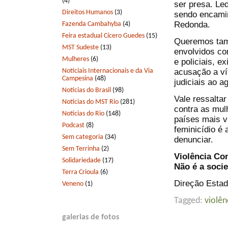
(4)
ser presa. Le
Direitos Humanos
(3)
sendo encamin
Redonda.
Fazenda Cambahyba
(4)
Feira estadual Cícero Guedes
(15)
Queremos tamb
MST Sudeste
(13)
envolvidos co
Mulheres
(6)
e policiais, e
Notíciais Internacionais e da Via
acusação a ví
Campesina
(48)
judiciais ao 
Notícias do Brasil
(98)
Vale ressalta
Notícias do MST Rio
(281)
contra as mul
Notícias do Rio
(148)
países mais v
Podcast
(8)
feminicídio é
Sem categoria
(34)
denunciar.
Sem Terrinha
(2)
Violência Co
Solidariedade
(17)
Não é a soci
Terra Crioula
(6)
Direção Estad
Veneno
(1)
Tagged:
violên
galerias de fotos