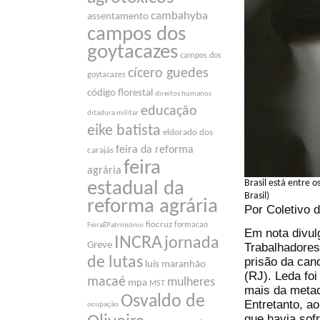
cambahyba
assentamento
campos dos
goytacazes
campos dos
cícero guedes
goytacazes
código florestal
direitos humanos
educação
ditadura militar
eike batista
eldorado dos
feira da reforma
carajás
feira
agrária
Brasil está entre o
estadual da
Brasil)
reforma agrária
Por Coletivo
fiocruz
formacao
FeiraÉPatrimônio
Em nota divul
INCRA
jornada
Greve
Trabalhadores
de lutas
prisão da ca
luís maranhão
(RJ). Leda fo
macaé
mulheres
mpa
MST
mais da metad
Osvaldo de
Entretanto, a
ocupação
que havia sofr